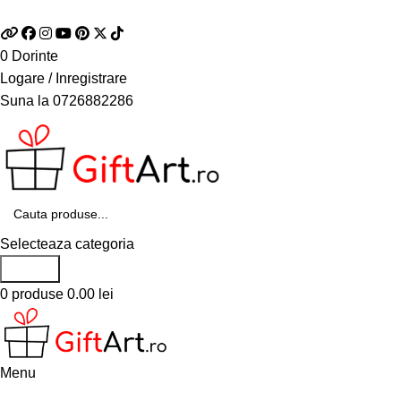
Telefon si Whatsapp
0726.88.22.86
0
Dorinte
Logare / Inregistrare
Suna la
0726882286
Selecteaza categoria
Search
0
produse
0.00
lei
Menu
Categorii de produse