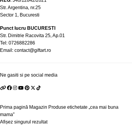
REG
: J40/12842/2021
Str. Argentina, nr.25
Sector 1, Bucuresti
Punct lucru BUCURESTI
Str. Dimitrie Racovita 25, Ap.01
Tel:
0726882286
Email:
contact@giftart.ro
Ne gasiti si pe social media
Prima pagină
Magazin
Produse etichetate „cea mai buna
mama”
Afișez singurul rezultat