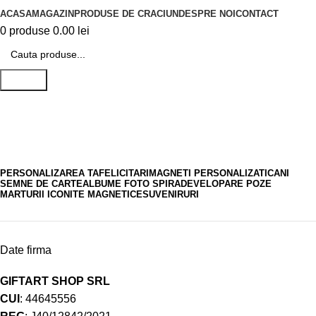
ACASA
MAGAZIN
PRODUSE DE CRACIUN
DESPRE NOI
CONTACT
0
produse
0.00
lei
Search
cea mai buna mama
PERSONALIZAREA TA
FELICITARI
MAGNETI PERSONALIZATI
CANI
SEMNE DE CARTE
ALBUME FOTO SPIRA
DEVELOPARE POZE
MARTURII ICONITE MAGNETICE
SUVENIRURI
Date firma
GIFTART SHOP SRL
CUI
: 44645556