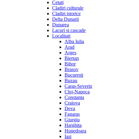
Cetati
Cladiri culturale
Cladiri istorice
Delta Dunarii
Dunarea
Lacuri si cascade
Localitati
Alba Iulia
Arad
Arges
Biertan
Bihor
Brasov
Bucuresti
Buzau
Caras-Severin
Cluj-Napoca
Constanta
Craiova
Deva
Fagaras
Giurgiu
Harghita
Hunedoara
Iasi