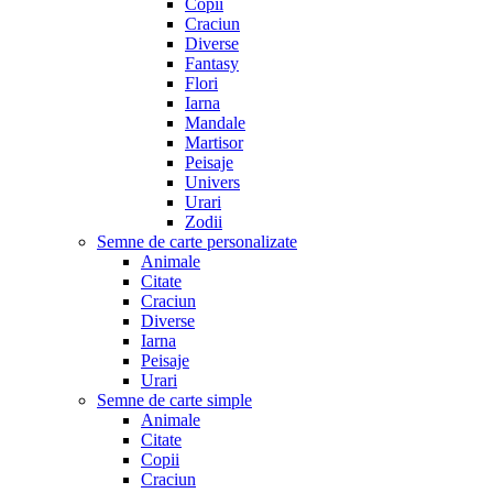
Copii
Craciun
Diverse
Fantasy
Flori
Iarna
Mandale
Martisor
Peisaje
Univers
Urari
Zodii
Semne de carte personalizate
Animale
Citate
Craciun
Diverse
Iarna
Peisaje
Urari
Semne de carte simple
Animale
Citate
Copii
Craciun