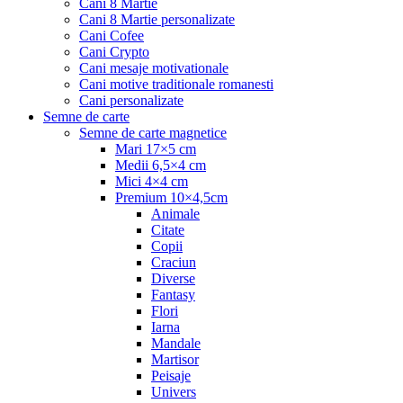
Cani 8 Martie
Cani 8 Martie personalizate
Cani Cofee
Cani Crypto
Cani mesaje motivationale
Cani motive traditionale romanesti
Cani personalizate
Semne de carte
Semne de carte magnetice
Mari 17×5 cm
Medii 6,5×4 cm
Mici 4×4 cm
Premium 10×4,5cm
Animale
Citate
Copii
Craciun
Diverse
Fantasy
Flori
Iarna
Mandale
Martisor
Peisaje
Univers