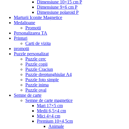
Dimensiune 10×15 cm P
Dimensiune 9×6 cm P
Dimensiune polaroid P
Marturii Iconite Magnetice
Medalioane
Promotii
Personalizarea TA
Printuri
Carti de vizita
promotii
Puzzle personalizat
Puzzle cerc
Puzzle copii
Puzzle Craciun
Puzzle dreptunghiular A4
Puzzle foto simple
Puzzle inima
Puzzle oval
Semne de carte
Semne de carte magnetice
Mari 17×5 cm
Medii 6,5×4 cm
Mici 4×4 cm
Premium 10×4,5cm
Animale