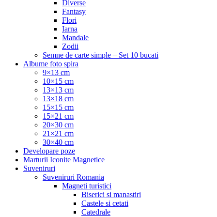
Diverse
Fantasy
Flori
Iarna
Mandale
Zodii
Semne de carte simple – Set 10 bucati
Albume foto spira
9×13 cm
10×15 cm
13×13 cm
13×18 cm
15×15 cm
15×21 cm
20×30 cm
21×21 cm
30×40 cm
Developare poze
Marturii Iconite Magnetice
Suveniruri
Suveniruri Romania
Magneti turistici
Biserici si manastiri
Castele si cetati
Catedrale