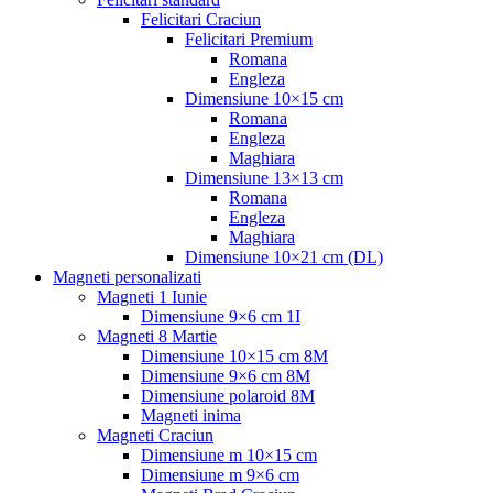
Felicitari Craciun
Felicitari Premium
Romana
Engleza
Dimensiune 10×15 cm
Romana
Engleza
Maghiara
Dimensiune 13×13 cm
Romana
Engleza
Maghiara
Dimensiune 10×21 cm (DL)
Magneti personalizati
Magneti 1 Iunie
Dimensiune 9×6 cm 1I
Magneti 8 Martie
Dimensiune 10×15 cm 8M
Dimensiune 9×6 cm 8M
Dimensiune polaroid 8M
Magneti inima
Magneti Craciun
Dimensiune m 10×15 cm
Dimensiune m 9×6 cm