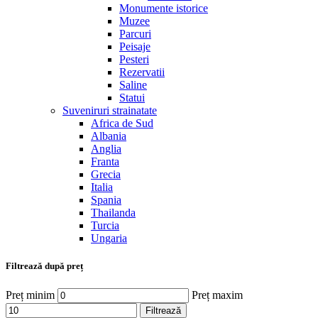
Monumente istorice
Muzee
Parcuri
Peisaje
Pesteri
Rezervatii
Saline
Statui
Suveniruri strainatate
Africa de Sud
Albania
Anglia
Franta
Grecia
Italia
Spania
Thailanda
Turcia
Ungaria
Filtrează după preț
Preț minim
Preț maxim
Filtrează