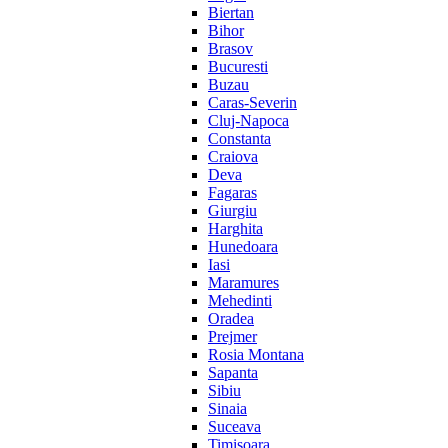
Biertan
Bihor
Brasov
Bucuresti
Buzau
Caras-Severin
Cluj-Napoca
Constanta
Craiova
Deva
Fagaras
Giurgiu
Harghita
Hunedoara
Iasi
Maramures
Mehedinti
Oradea
Prejmer
Rosia Montana
Sapanta
Sibiu
Sinaia
Suceava
Timisoara