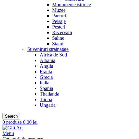
Monumente istorice
Muzee
Parcuri
Peisaje
Pesteri
Rezervatii
Saline
Statui
Suveniruri strainatate
Africa de Sud
Albania
Anglia
Franta
Grecia
Italia
Spania
Thailanda
Turcia
Ungaria
Search
0
produse
0.00
lei
Menu
Categorii de produse