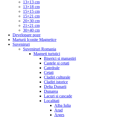
13×13 cm
13×18 cm
15×15 cm
15×21 cm
20×30 cm
21×21 cm
30×40 cm
Developare poze
Marturii Iconite Magnetice
Suveniruri
Suveniruri Romania
Magneti turistici
Biserici si manastiri
Castele si cetati
Catedrale
Cetati
Cladiri culturale
Cladiri istorice
Delta Dunarii
Dunarea
Lacuri si cascade
Localitati
Alba Iulia
Arad
Arges