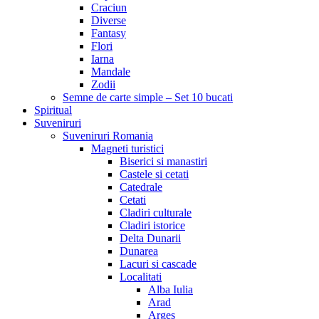
Craciun
Diverse
Fantasy
Flori
Iarna
Mandale
Zodii
Semne de carte simple – Set 10 bucati
Spiritual
Suveniruri
Suveniruri Romania
Magneti turistici
Biserici si manastiri
Castele si cetati
Catedrale
Cetati
Cladiri culturale
Cladiri istorice
Delta Dunarii
Dunarea
Lacuri si cascade
Localitati
Alba Iulia
Arad
Arges