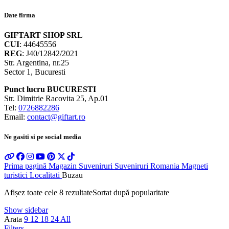
Date firma
GIFTART SHOP SRL
CUI
: 44645556
REG
: J40/12842/2021
Str. Argentina, nr.25
Sector 1, Bucuresti
Punct lucru BUCURESTI
Str. Dimitrie Racovita 25, Ap.01
Tel:
0726882286
Email:
contact@giftart.ro
Ne gasiti si pe social media
Prima pagină
Magazin
Suveniruri
Suveniruri Romania
Magneti
turistici
Localitati
Buzau
Afișez toate cele 8 rezultate
Sortat după popularitate
Show sidebar
Arata
9
12
18
24
All
Filters