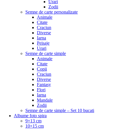
Urari
Zodii
Semne de carte personalizate
Animale
Citate
Craciun
Diverse
Iarna
Peisaje
Urari
Semne de carte simple
Animale
Citate
Copii
Craciun
Diverse
Fantasy
Flori
Iarna
Mandale
Zodii
Semne de carte simple – Set 10 bucati
Albume foto spira
9×13 cm
10×15 cm