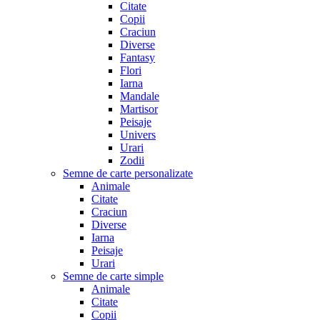
Citate
Copii
Craciun
Diverse
Fantasy
Flori
Iarna
Mandale
Martisor
Peisaje
Univers
Urari
Zodii
Semne de carte personalizate
Animale
Citate
Craciun
Diverse
Iarna
Peisaje
Urari
Semne de carte simple
Animale
Citate
Copii