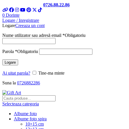
Telefon si Whatsapp
0726.88.22.86
0
Dorinte
Logare / Inregistrare
Logare
Creeaza un cont
Nume utilizator sau adresă email
*
Obligatoriu
Parola
*
Obligatoriu
Logare
Ai uitat parola?
Tine-ma minte
Suna la
0726882286
Selecteaza categoria
Albume foto
Albume foto spira
10×15 cm