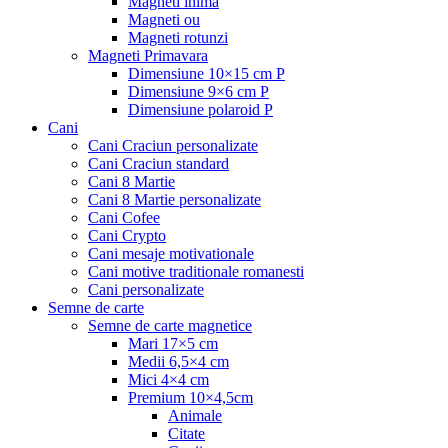
Magneti inima
Magneti ou
Magneti rotunzi
Magneti Primavara
Dimensiune 10×15 cm P
Dimensiune 9×6 cm P
Dimensiune polaroid P
Cani
Cani Craciun personalizate
Cani Craciun standard
Cani 8 Martie
Cani 8 Martie personalizate
Cani Cofee
Cani Crypto
Cani mesaje motivationale
Cani motive traditionale romanesti
Cani personalizate
Semne de carte
Semne de carte magnetice
Mari 17×5 cm
Medii 6,5×4 cm
Mici 4×4 cm
Premium 10×4,5cm
Animale
Citate