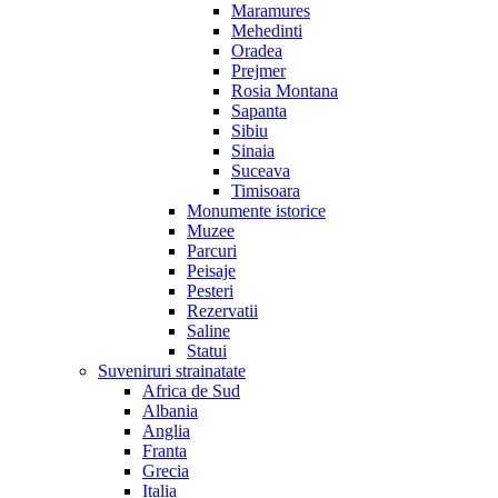
Maramures
Mehedinti
Oradea
Prejmer
Rosia Montana
Sapanta
Sibiu
Sinaia
Suceava
Timisoara
Monumente istorice
Muzee
Parcuri
Peisaje
Pesteri
Rezervatii
Saline
Statui
Suveniruri strainatate
Africa de Sud
Albania
Anglia
Franta
Grecia
Italia