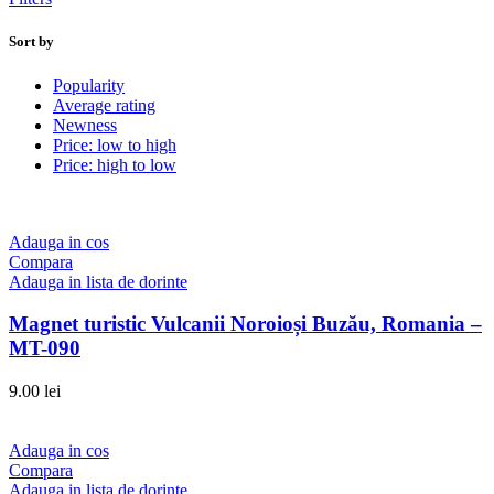
Sort by
Popularity
Average rating
Newness
Price: low to high
Price: high to low
Adauga in cos
Compara
Adauga in lista de dorinte
Magnet turistic Vulcanii Noroioși Buzău, Romania –
MT-090
9.00
lei
Adauga in cos
Compara
Adauga in lista de dorinte