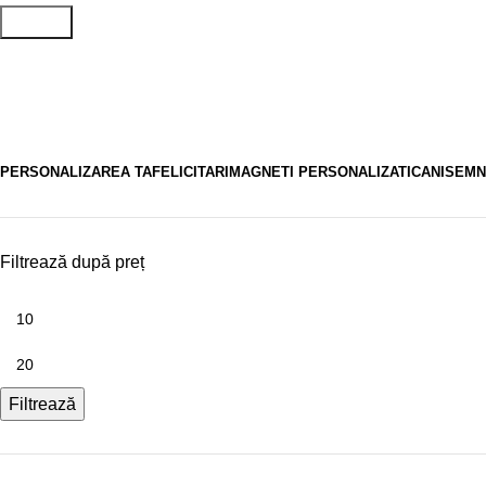
Search
Citate
PERSONALIZAREA TA
FELICITARI
MAGNETI PERSONALIZATI
CANI
SEMN
Filtrează după preț
Filtrează