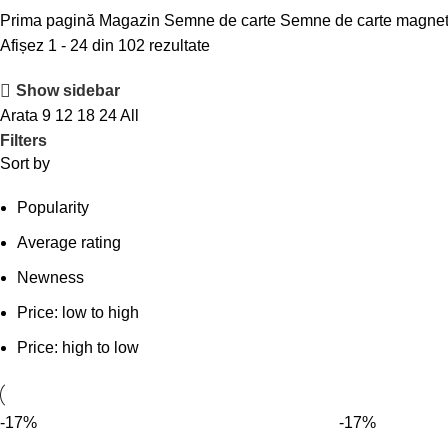
Prima pagină
Magazin
Semne de carte
Semne de carte magne
Afișez 1 - 24 din 102 rezultate
Show sidebar
Arata
9
12
18
24
All
Filters
Sort by
Popularity
Average rating
Newness
Price: low to high
Price: high to low
-17%
-17%