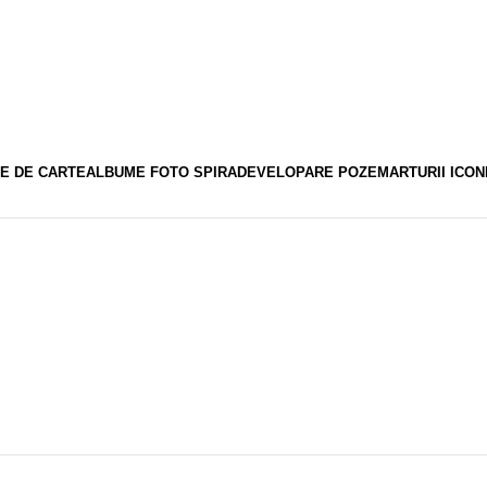
E DE CARTE
ALBUME FOTO SPIRA
DEVELOPARE POZE
MARTURII ICON