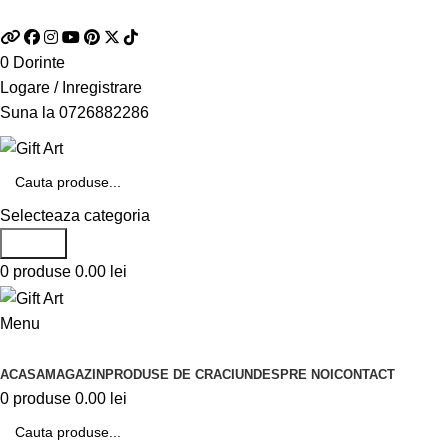
Telefon si Whatsapp
0726.88.22.86
0
Dorinte
Logare / Inregistrare
Suna la
0726882286
Selecteaza categoria
Search
0
produse
0.00
lei
Menu
Categorii de produse
ACASA
MAGAZIN
PRODUSE DE CRACIUN
DESPRE NOI
CONTACT
0
produse
0.00
lei