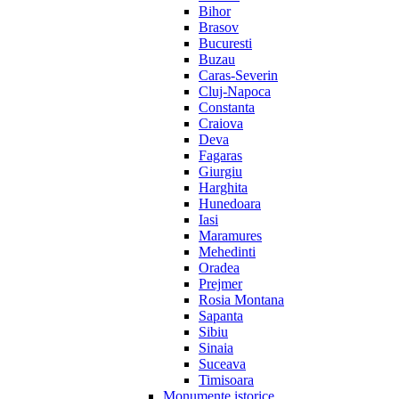
Bihor
Brasov
Bucuresti
Buzau
Caras-Severin
Cluj-Napoca
Constanta
Craiova
Deva
Fagaras
Giurgiu
Harghita
Hunedoara
Iasi
Maramures
Mehedinti
Oradea
Prejmer
Rosia Montana
Sapanta
Sibiu
Sinaia
Suceava
Timisoara
Monumente istorice