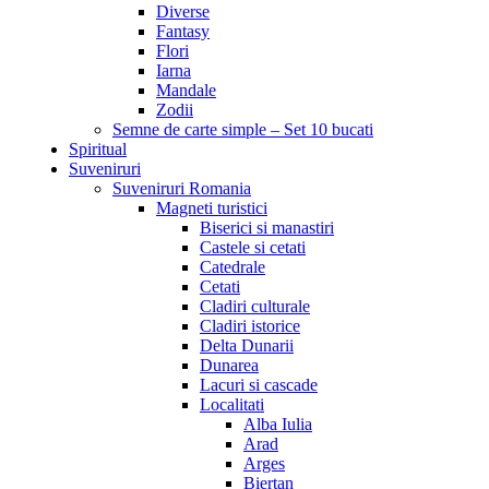
Diverse
Fantasy
Flori
Iarna
Mandale
Zodii
Semne de carte simple – Set 10 bucati
Spiritual
Suveniruri
Suveniruri Romania
Magneti turistici
Biserici si manastiri
Castele si cetati
Catedrale
Cetati
Cladiri culturale
Cladiri istorice
Delta Dunarii
Dunarea
Lacuri si cascade
Localitati
Alba Iulia
Arad
Arges
Biertan