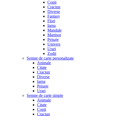
Copii
Craciun
Diverse
Fantasy
Flori
Iarna
Mandale
Martisor
Peisaje
Univers
Urari
Zodii
Semne de carte personalizate
Animale
Citate
Craciun
Diverse
Iarna
Peisaje
Urari
Semne de carte simple
Animale
Citate
Copii
Craciun