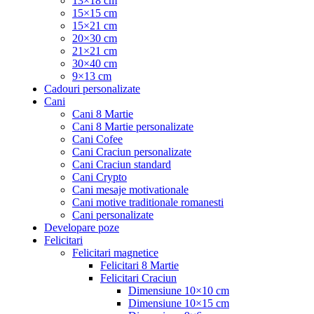
13×18 cm
15×15 cm
15×21 cm
20×30 cm
21×21 cm
30×40 cm
9×13 cm
Cadouri personalizate
Cani
Cani 8 Martie
Cani 8 Martie personalizate
Cani Cofee
Cani Craciun personalizate
Cani Craciun standard
Cani Crypto
Cani mesaje motivationale
Cani motive traditionale romanesti
Cani personalizate
Developare poze
Felicitari
Felicitari magnetice
Felicitari 8 Martie
Felicitari Craciun
Dimensiune 10×10 cm
Dimensiune 10×15 cm