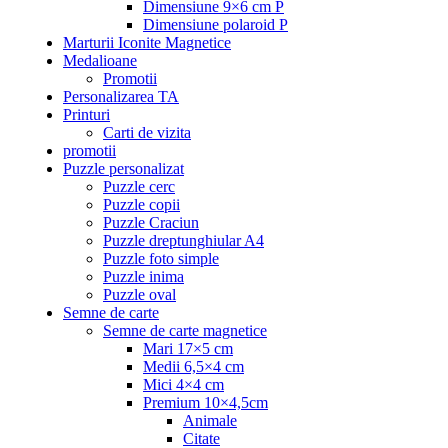
Dimensiune 9×6 cm P
Dimensiune polaroid P
Marturii Iconite Magnetice
Medalioane
Promotii
Personalizarea TA
Printuri
Carti de vizita
promotii
Puzzle personalizat
Puzzle cerc
Puzzle copii
Puzzle Craciun
Puzzle dreptunghiular A4
Puzzle foto simple
Puzzle inima
Puzzle oval
Semne de carte
Semne de carte magnetice
Mari 17×5 cm
Medii 6,5×4 cm
Mici 4×4 cm
Premium 10×4,5cm
Animale
Citate