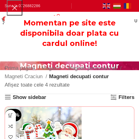
Suna la
0726882286
0
0.00
LEI
Momentan pe site este
MENU
disponibila doar plata cu
cardul online!
Magneti decupati contur
Prima pagină
Magazin
Magneti personalizati
Magneti Craciun
Magneti decupati contur
Afișez toate cele 4 rezultate
Show sidebar
Filters
-13%