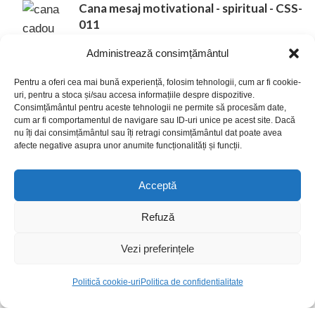
Cana mesaj motivational - spiritual - CSS-
011
19.00
lei
25.00
lei
Administrează consimțământul
Pentru a oferi cea mai bună experiență, folosim tehnologii, cum ar fi cookie-
uri, pentru a stoca și/sau accesa informațiile despre dispozitive.
Consimțământul pentru aceste tehnologii ne permite să procesăm date,
cum ar fi comportamentul de navigare sau ID-uri unice pe acest site. Dacă
nu îți dai consimțământul sau îți retragi consimțământul dat poate avea
afecte negative asupra unor anumite funcționalități și funcții.
INREGISTREAZA-TE LA
NEWSLETTER-UL NOSTRU
Acceptă
Inscrieti-va pentru toate stirile despre ultimele
Refuză
noastre oferte si obtineti cumparaturi exclusive cu
acces anticipat.
Vezi preferințele
SAU URMARITI-NE PE
0
SOCIAL MEDIA
Politică cookie-uri
Politica de confidentialitate
Magazin
Filters
Dorinte
Cos
Contul meu