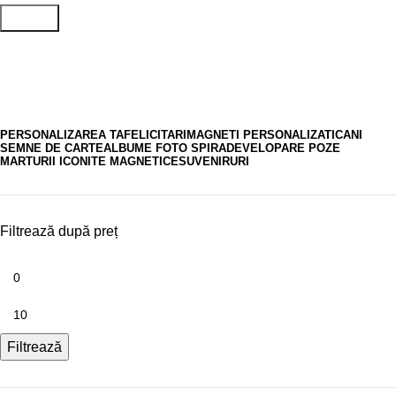
Search
Magneti 8 Martie
PERSONALIZAREA TA
FELICITARI
MAGNETI PERSONALIZATI
CANI
SEMNE DE CARTE
ALBUME FOTO SPIRA
DEVELOPARE POZE
MARTURII ICONITE MAGNETICE
SUVENIRURI
Filtrează după preț
Filtrează