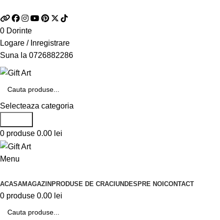
Telefon si Whatsapp
0726.88.22.86
0
Dorinte
Logare / Inregistrare
Suna la
0726882286
Selecteaza categoria
Search
0
produse
0.00
lei
Menu
Categorii de produse
ACASA
MAGAZIN
PRODUSE DE CRACIUN
DESPRE NOI
CONTACT
0
produse
0.00
lei