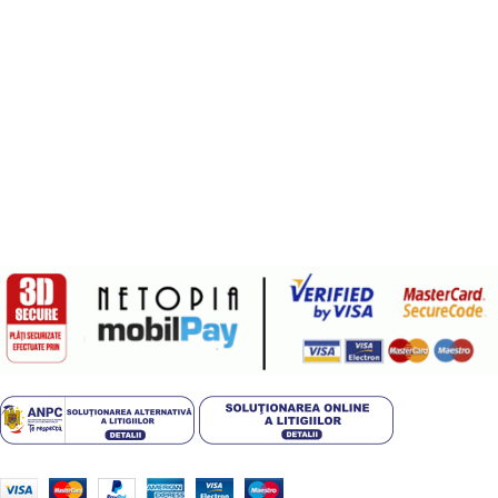
Termeni si conditii
Politica de confidentialitate
Politica de livrare si retur
Politică cookie-uri (UE)
ANPC
Plati sigure prin MobilPay
Design by
ZENOS
theme
2024.