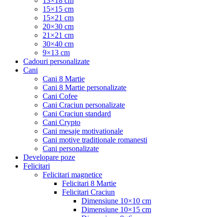
13×18 cm
15×15 cm
15×21 cm
20×30 cm
21×21 cm
30×40 cm
9×13 cm
Cadouri personalizate
Cani
Cani 8 Martie
Cani 8 Martie personalizate
Cani Cofee
Cani Craciun personalizate
Cani Craciun standard
Cani Crypto
Cani mesaje motivationale
Cani motive traditionale romanesti
Cani personalizate
Developare poze
Felicitari
Felicitari magnetice
Felicitari 8 Martie
Felicitari Craciun
Dimensiune 10×10 cm
Dimensiune 10×15 cm