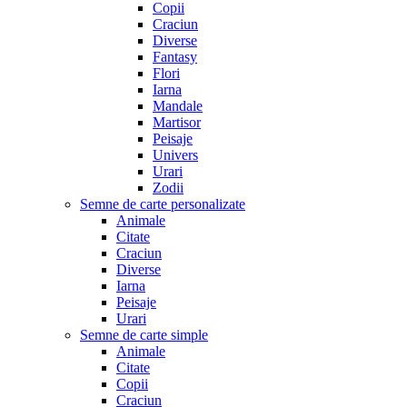
Copii
Craciun
Diverse
Fantasy
Flori
Iarna
Mandale
Martisor
Peisaje
Univers
Urari
Zodii
Semne de carte personalizate
Animale
Citate
Craciun
Diverse
Iarna
Peisaje
Urari
Semne de carte simple
Animale
Citate
Copii
Craciun