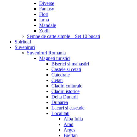
Diverse
Fantasy
Flori
Iarna
Mandale
Zodii
Semne de carte simple – Set 10 bucati
Spiritual
Suveniruri
Suveniruri Romania
Magneti turistici
Biserici si manastiri
Castele si cetati
Catedrale
Cetati
Cladiri culturale
Cladiri istorice
Delta Dunarii
Dunarea
Lacuri si cascade
Localitati
Alba Iulia
Arad
Arges
Biertan