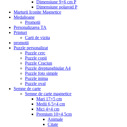
Dimensiune 9×6 cm P
Dimensiune polaroid P
Marturii Iconite Magnetice
Medalioane
Promotii
Personalizarea TA
Printuri
Carti de vizita
promotii
Puzzle personalizat
Puzzle cerc
Puzzle copii
Puzzle Craciun
Puzzle dreptunghiular A4
Puzzle foto simple
Puzzle inima
Puzzle oval
Semne de carte
Semne de carte magnetice
Mari 17×5 cm
Medii 6,5×4 cm
Mici 4×4 cm
Premium 10×4,5cm
Animale
Citate