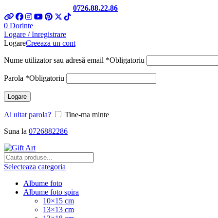
Telefon si Whatsapp
0726.88.22.86
0
Dorinte
Logare / Inregistrare
Logare
Creeaza un cont
Nume utilizator sau adresă email
*
Obligatoriu
Parola
*
Obligatoriu
Logare
Ai uitat parola?
Tine-ma minte
Suna la
0726882286
Selecteaza categoria
Albume foto
Albume foto spira
10×15 cm
13×13 cm