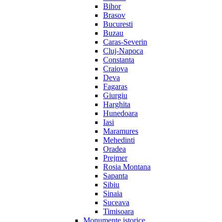
Bihor
Brasov
Bucuresti
Buzau
Caras-Severin
Cluj-Napoca
Constanta
Craiova
Deva
Fagaras
Giurgiu
Harghita
Hunedoara
Iasi
Maramures
Mehedinti
Oradea
Prejmer
Rosia Montana
Sapanta
Sibiu
Sinaia
Suceava
Timisoara
Monumente istorice