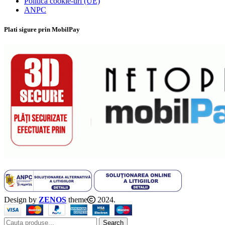
Politică cookie-uri (UE)
ANPC
Plati sigure prin MobilPay
Design by
ZENOS
theme
2024.
Search