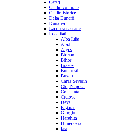
Cetati
Cladiri culturale
Cladiri istorice
Delta Dunarii
Dunarea
Lacuri si cascade
Localitati
Alba Iulia
Arad
Arges
Biertan
Bihor
Brasov
Bucuresti
Buzau
Caras-Severin
Cluj-Napoca
Constanta
Craiova
Deva
Fagaras
Giurgiu
Harghita
Hunedoara
Iasi