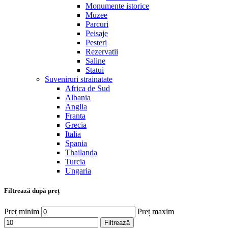
Monumente istorice
Muzee
Parcuri
Peisaje
Pesteri
Rezervatii
Saline
Statui
Suveniruri strainatate
Africa de Sud
Albania
Anglia
Franta
Grecia
Italia
Spania
Thailanda
Turcia
Ungaria
Filtrează după preț
Preț minim
Preț maxim
Filtrează