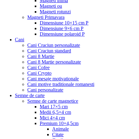
Magneti inima
Magneti ou
Magneti rotunzi
Magneti Primavara
Dimensiune 10×15 cm P
Dimensiune 9×6 cm P
Dimensiune polaroid P
Cani
Cani Craciun personalizate
Cani Craciun standard
Cani 8 Martie
Cani 8 Martie personalizate
Cani Cofee
Cani Crypto
Cani mesaje motivationale
Cani motive traditionale romanesti
Cani personalizate
Semne de carte
Semne de carte magnetice
Mari 17×5 cm
Medii 6,5×4 cm
Mici 4×4 cm
Premium 10×4,5cm
Animale
Citate