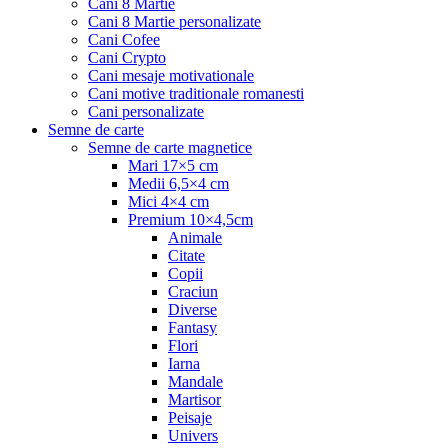
Cani 8 Martie
Cani 8 Martie personalizate
Cani Cofee
Cani Crypto
Cani mesaje motivationale
Cani motive traditionale romanesti
Cani personalizate
Semne de carte
Semne de carte magnetice
Mari 17×5 cm
Medii 6,5×4 cm
Mici 4×4 cm
Premium 10×4,5cm
Animale
Citate
Copii
Craciun
Diverse
Fantasy
Flori
Iarna
Mandale
Martisor
Peisaje
Univers