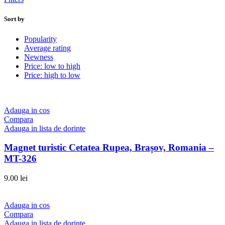
Sort by
Popularity
Average rating
Newness
Price: low to high
Price: high to low
Adauga in cos
Compara
Adauga in lista de dorinte
Magnet turistic Cetatea Rupea, Brașov, Romania –
MT-326
9.00
lei
Adauga in cos
Compara
Adauga in lista de dorinte