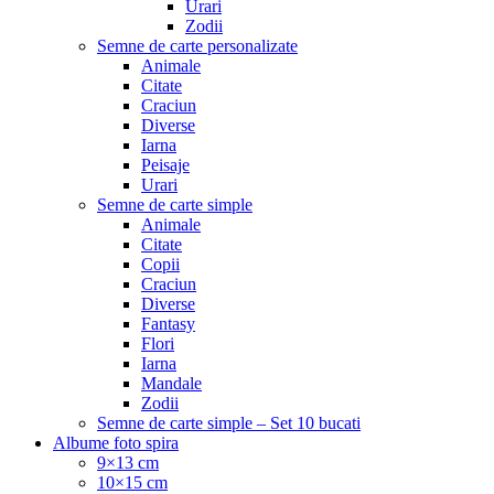
Urari
Zodii
Semne de carte personalizate
Animale
Citate
Craciun
Diverse
Iarna
Peisaje
Urari
Semne de carte simple
Animale
Citate
Copii
Craciun
Diverse
Fantasy
Flori
Iarna
Mandale
Zodii
Semne de carte simple – Set 10 bucati
Albume foto spira
9×13 cm
10×15 cm