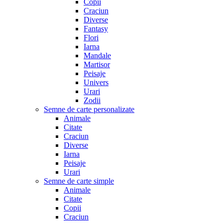
Copii
Craciun
Diverse
Fantasy
Flori
Iarna
Mandale
Martisor
Peisaje
Univers
Urari
Zodii
Semne de carte personalizate
Animale
Citate
Craciun
Diverse
Iarna
Peisaje
Urari
Semne de carte simple
Animale
Citate
Copii
Craciun