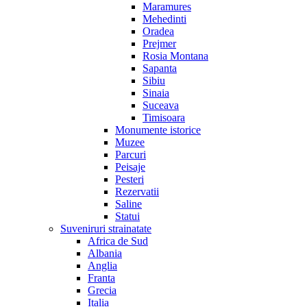
Maramures
Mehedinti
Oradea
Prejmer
Rosia Montana
Sapanta
Sibiu
Sinaia
Suceava
Timisoara
Monumente istorice
Muzee
Parcuri
Peisaje
Pesteri
Rezervatii
Saline
Statui
Suveniruri strainatate
Africa de Sud
Albania
Anglia
Franta
Grecia
Italia