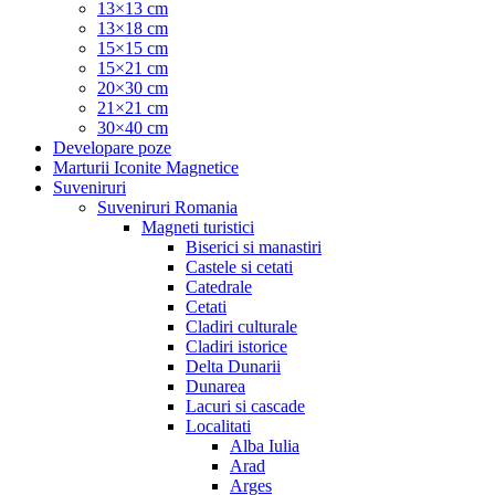
13×13 cm
13×18 cm
15×15 cm
15×21 cm
20×30 cm
21×21 cm
30×40 cm
Developare poze
Marturii Iconite Magnetice
Suveniruri
Suveniruri Romania
Magneti turistici
Biserici si manastiri
Castele si cetati
Catedrale
Cetati
Cladiri culturale
Cladiri istorice
Delta Dunarii
Dunarea
Lacuri si cascade
Localitati
Alba Iulia
Arad
Arges