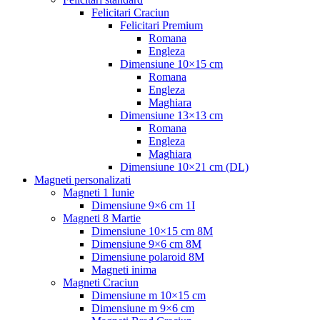
Felicitari Craciun
Felicitari Premium
Romana
Engleza
Dimensiune 10×15 cm
Romana
Engleza
Maghiara
Dimensiune 13×13 cm
Romana
Engleza
Maghiara
Dimensiune 10×21 cm (DL)
Magneti personalizati
Magneti 1 Iunie
Dimensiune 9×6 cm 1I
Magneti 8 Martie
Dimensiune 10×15 cm 8M
Dimensiune 9×6 cm 8M
Dimensiune polaroid 8M
Magneti inima
Magneti Craciun
Dimensiune m 10×15 cm
Dimensiune m 9×6 cm