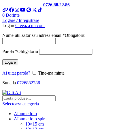
Telefon si Whatsapp
0726.88.22.86
0
Dorinte
Logare / Inregistrare
Logare
Creeaza un cont
Nume utilizator sau adresă email
*
Obligatoriu
Parola
*
Obligatoriu
Logare
Ai uitat parola?
Tine-ma minte
Suna la
0726882286
Selecteaza categoria
Albume foto
Albume foto spira
10×15 cm