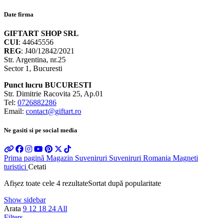
Date firma
GIFTART SHOP SRL
CUI
: 44645556
REG
: J40/12842/2021
Str. Argentina, nr.25
Sector 1, Bucuresti
Punct lucru BUCURESTI
Str. Dimitrie Racovita 25, Ap.01
Tel:
0726882286
Email:
contact@giftart.ro
Ne gasiti si pe social media
Prima pagină
Magazin
Suveniruri
Suveniruri Romania
Magneti
turistici
Cetati
Afișez toate cele 4 rezultate
Sortat după popularitate
Show sidebar
Arata
9
12
18
24
All
Filters