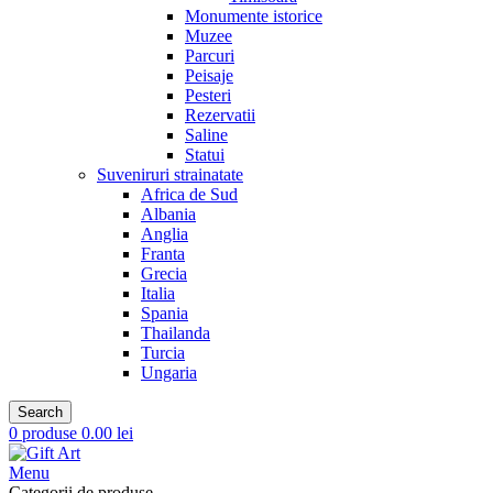
Monumente istorice
Muzee
Parcuri
Peisaje
Pesteri
Rezervatii
Saline
Statui
Suveniruri strainatate
Africa de Sud
Albania
Anglia
Franta
Grecia
Italia
Spania
Thailanda
Turcia
Ungaria
Search
0
produse
0.00
lei
Menu
Categorii de produse