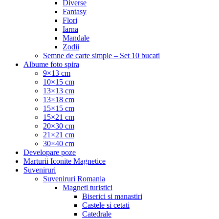
Diverse
Fantasy
Flori
Iarna
Mandale
Zodii
Semne de carte simple – Set 10 bucati
Albume foto spira
9×13 cm
10×15 cm
13×13 cm
13×18 cm
15×15 cm
15×21 cm
20×30 cm
21×21 cm
30×40 cm
Developare poze
Marturii Iconite Magnetice
Suveniruri
Suveniruri Romania
Magneti turistici
Biserici si manastiri
Castele si cetati
Catedrale