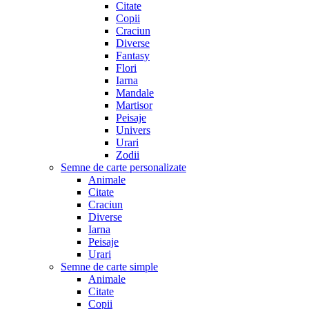
Citate
Copii
Craciun
Diverse
Fantasy
Flori
Iarna
Mandale
Martisor
Peisaje
Univers
Urari
Zodii
Semne de carte personalizate
Animale
Citate
Craciun
Diverse
Iarna
Peisaje
Urari
Semne de carte simple
Animale
Citate
Copii