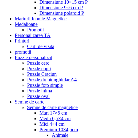
Dimensiune 10×15 cm P
Dimensiune 9×6 cm P
Dimensiune polaroid P
Marturii Iconite Magnetice
Medalioane
Promotii
Personalizarea TA
Printuri
Carti de vizita
promotii
Puzzle personalizat
Puzzle cerc
Puzzle copii
Puzzle Craciun
Puzzle dreptunghiular A4
Puzzle foto simple
Puzzle inima
Puzzle oval
Semne de carte
Semne de carte magnetice
Mari 17×5 cm
Medii 6,5×4 cm
Mici 4×4 cm
Premium 10×4,5cm
Animale