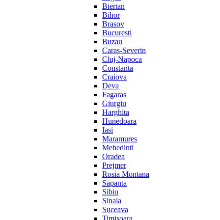
Biertan
Bihor
Brasov
Bucuresti
Buzau
Caras-Severin
Cluj-Napoca
Constanta
Craiova
Deva
Fagaras
Giurgiu
Harghita
Hunedoara
Iasi
Maramures
Mehedinti
Oradea
Prejmer
Rosia Montana
Sapanta
Sibiu
Sinaia
Suceava
Timisoara