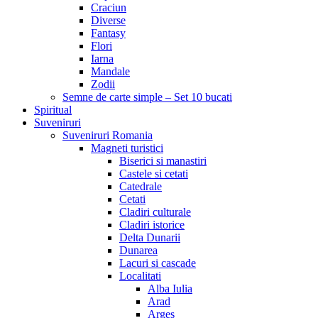
Craciun
Diverse
Fantasy
Flori
Iarna
Mandale
Zodii
Semne de carte simple – Set 10 bucati
Spiritual
Suveniruri
Suveniruri Romania
Magneti turistici
Biserici si manastiri
Castele si cetati
Catedrale
Cetati
Cladiri culturale
Cladiri istorice
Delta Dunarii
Dunarea
Lacuri si cascade
Localitati
Alba Iulia
Arad
Arges