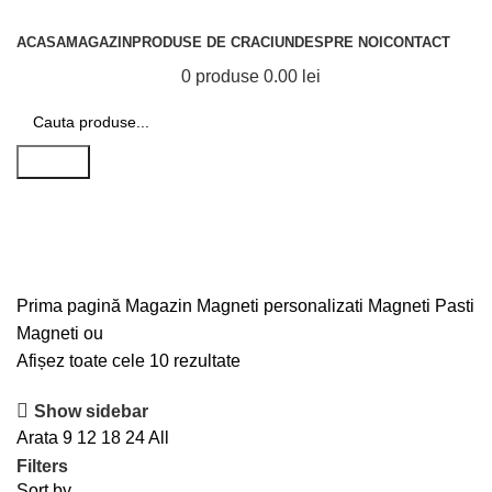
Categorii de produse
ACASA
MAGAZIN
PRODUSE DE CRACIUN
DESPRE NOI
CONTACT
0
produse
0.00
lei
Search
Magneti ou
Prima pagină
Magazin
Magneti personalizati
Magneti Pasti
Magneti ou
Afișez toate cele 10 rezultate
Show sidebar
Arata
9
12
18
24
All
Filters
Sort by