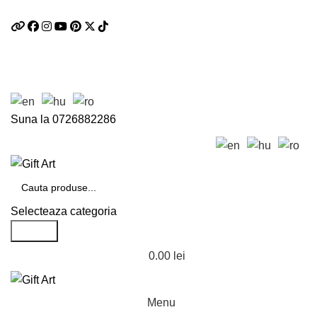
Telefon si Whatsapp
0726.88.22.86
Logare / Inregistrare
Suna la
0726882286
Selecteaza categoria
Search
0.00
lei
Menu