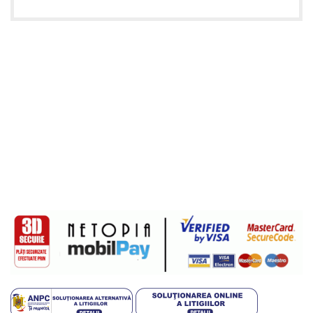
Informatii utile
Termeni si conditii
Politica de confidentialitate
Politica de livrare si retur
Politică cookie-uri (UE)
ANPC
Plati sigure prin MobilPay