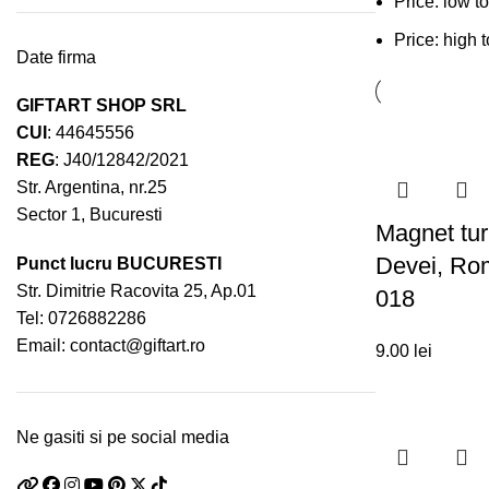
Price: low t
Price: high 
Date firma
GIFTART SHOP SRL
CUI
: 44645556
REG
: J40/12842/2021
Str. Argentina, nr.25
Sector 1, Bucuresti
Magnet tur
Devei, Ro
Punct lucru BUCURESTI
Str. Dimitrie Racovita 25, Ap.01
018
Tel:
0726882286
Email:
contact@giftart.ro
9.00
lei
Ne gasiti si pe social media