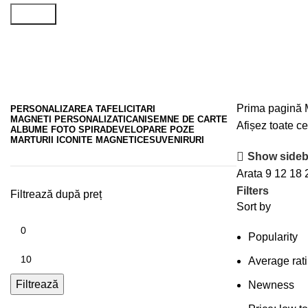
Search
Deva
Prima pagină
PERSONALIZAREA TA
FELICITARI
MAGNETI PERSONALIZATI
CANI
SEMNE DE CARTE
Afișez toate ce
ALBUME FOTO SPIRA
DEVELOPARE POZE
MARTURII ICONITE MAGNETICE
SUVENIRURI
Show sideb
Arata
9
12
18
Filters
Filtrează după preț
Sort by
Popularity
Average rat
Filtrează
Newness