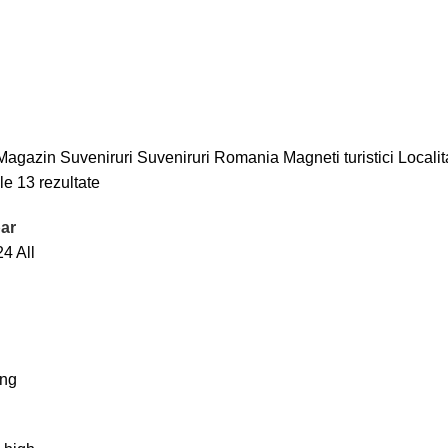
Magazin
Suveniruri
Suveniruri Romania
Magneti turistici
Localit
le 13 rezultate
ar
24
All
ing