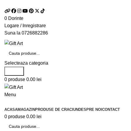
Telefon si Whatsapp
0726.88.22.86
0
Dorinte
Logare / Inregistrare
Suna la
0726882286
Selecteaza categoria
Search
0
produse
0.00
lei
Menu
Categorii de produse
ACASA
MAGAZIN
PRODUSE DE CRACIUN
DESPRE NOI
CONTACT
0
produse
0.00
lei