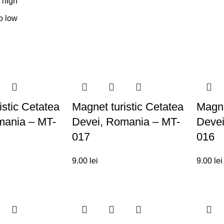
o high
to low
istic Cetatea
Magnet turistic Cetatea
Magne
mania – MT-
Devei, Romania – MT-
Devei
017
016
9.00
lei
9.00
lei