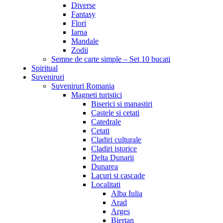
Diverse
Fantasy
Flori
Iarna
Mandale
Zodii
Semne de carte simple – Set 10 bucati
Spiritual
Suveniruri
Suveniruri Romania
Magneti turistici
Biserici si manastiri
Castele si cetati
Catedrale
Cetati
Cladiri culturale
Cladiri istorice
Delta Dunarii
Dunarea
Lacuri si cascade
Localitati
Alba Iulia
Arad
Arges
Biertan