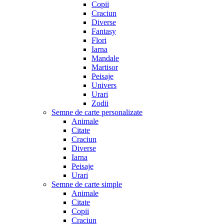
Copii
Craciun
Diverse
Fantasy
Flori
Iarna
Mandale
Martisor
Peisaje
Univers
Urari
Zodii
Semne de carte personalizate
Animale
Citate
Craciun
Diverse
Iarna
Peisaje
Urari
Semne de carte simple
Animale
Citate
Copii
Craciun