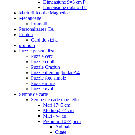
Dimensiune 9×6 cm P
Dimensiune polaroid P
Marturii Iconite Magnetice
Medalioane
Promotii
Personalizarea TA
Printuri
Carti de vizita
promotii
Puzzle personalizat
Puzzle cerc
Puzzle copii
Puzzle Craciun
Puzzle dreptunghiular A4
Puzzle foto simple
Puzzle inima
Puzzle oval
Semne de carte
Semne de carte magnetice
Mari 17×5 cm
Medii 6,5×4 cm
Mici 4×4 cm
Premium 10×4,5cm
Animale
Citate