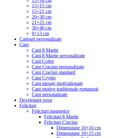
13×18 cm
15×15 cm
15×21 cm
20×30 cm
21×21 cm
30×40 cm
9×13 cm
Cadouri personalizate
Cani
Cani 8 Martie
Cani 8 Martie personalizate
Cani Cofee
Cani Craciun personalizate
Cani Craciun standard
Cani Crypto
Cani mesaje motivationale
Cani motive traditionale romanesti
Cani personalizate
Developare poze
Felicitari
Felicitari magnetice
Felicitari 8 Martie
Felicitari Craciun
Dimensiune 10×10 cm
Dimensiune 10×15 cm