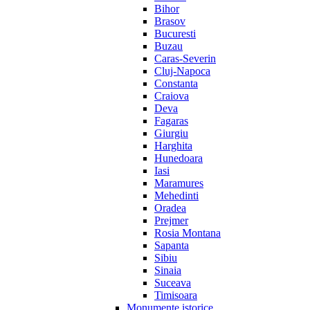
Bihor
Brasov
Bucuresti
Buzau
Caras-Severin
Cluj-Napoca
Constanta
Craiova
Deva
Fagaras
Giurgiu
Harghita
Hunedoara
Iasi
Maramures
Mehedinti
Oradea
Prejmer
Rosia Montana
Sapanta
Sibiu
Sinaia
Suceava
Timisoara
Monumente istorice