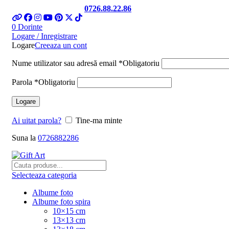
Telefon si Whatsapp
0726.88.22.86
0
Dorinte
Logare / Inregistrare
Logare
Creeaza un cont
Nume utilizator sau adresă email
*
Obligatoriu
Parola
*
Obligatoriu
Logare
Ai uitat parola?
Tine-ma minte
Suna la
0726882286
Selecteaza categoria
Albume foto
Albume foto spira
10×15 cm
13×13 cm