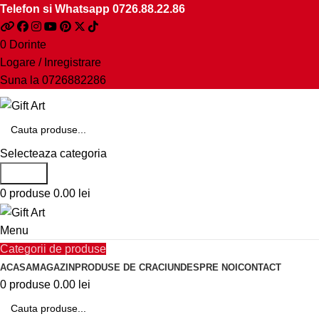
Telefon si Whatsapp
0726.88.22.86
0
Dorinte
Logare / Inregistrare
Suna la
0726882286
Selecteaza categoria
Search
0
produse
0.00
lei
Menu
Categorii de produse
ACASA
MAGAZIN
PRODUSE DE CRACIUN
DESPRE NOI
CONTACT
0
produse
0.00
lei