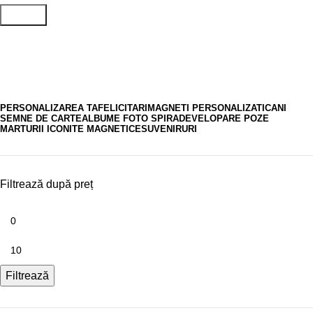
Search
Magneti inima
PERSONALIZAREA TA
FELICITARI
MAGNETI PERSONALIZATI
CANI
SEMNE DE CARTE
ALBUME FOTO SPIRA
DEVELOPARE POZE
MARTURII ICONITE MAGNETICE
SUVENIRURI
Filtrează după preț
Filtrează