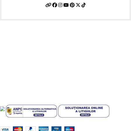
Informatii utile
Termeni si conditii
Politica de confidentialitate
Politica de livrare si retur
Politică cookie-uri (UE)
ANPC
Plati sigure prin MobilPay
Design by
ZENOS
theme
2024.