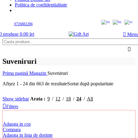
Politica de confidentialitate
Suna la
0726882286
0
produse
0.00
lei
Men
Suveniruri
Prima pagină
Magazin
Suveniruri
Afișez 1 - 24 din 663 de rezultate
Sortat după popularitate
Show sidebar
Arata
9
12
18
24
All
Filters
Adauga in cos
Compara
Adauga in lista de dorinte