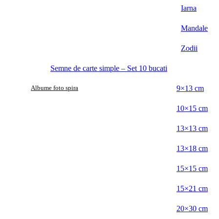
Iarna
Mandale
Zodii
Semne de carte simple – Set 10 bucati
Albume foto spira
9×13 cm
10×15 cm
13×13 cm
13×18 cm
15×15 cm
15×21 cm
20×30 cm