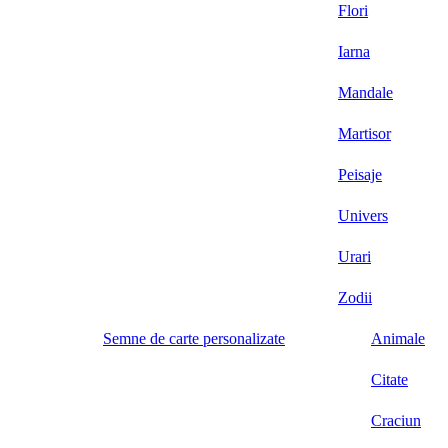
Flori
Iarna
Mandale
Martisor
Peisaje
Univers
Urari
Zodii
Semne de carte personalizate
Animale
Citate
Craciun