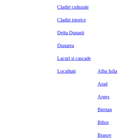
Cladiri culturale
Cladiri istorice
Delta Dunarii
Dunarea
Lacuri si cascade
Localitati
Alba Iulia
Arad
Arges
Biertan
Bihor
Brasov