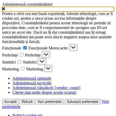
Administrează consimțământul
Pentru a oferi cea mai bună experiență, folosim tehnologii, cum ar fi
cookie-uri, pentru a stoca și/sau accesa informațiile despre
dispozitive. Consimțământul pentru aceste tehnologii ne permite să
procesăm date, cum ar fi comportamentul de navigare sau ID-uri
unice pe acest site. Dacă nu îți dai consimțământul sau îți retragi
consimțământul dat poate avea afecte negative asupra unor anumite
funcționalități și funcții.
Funcționale
Funcționale
Mereu activ
Preferințe
Preferințe
Statistici
Statistici
Marketing
Marketing
Administrează opțiunile
Administrează serviciile
Administrează vânzătorii {vendor_count}
Citește mai multe despre aceste scopuri
Vezi
Acceptă
Refuză
Vezi preferințele
Salvează preferințele
preferințele
Politică cookie-uri