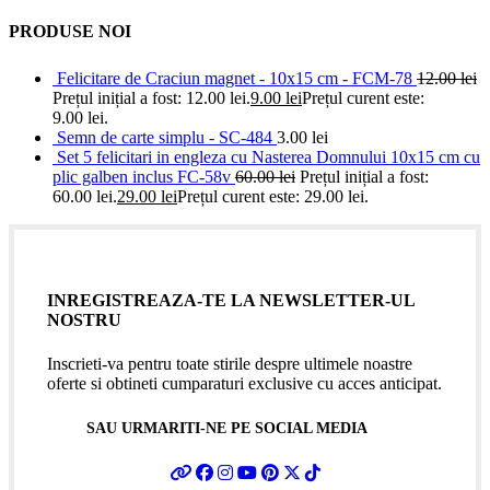
PRODUSE NOI
Felicitare de Craciun magnet - 10x15 cm - FCM-78
12.00
lei
Prețul inițial a fost: 12.00 lei.
9.00
lei
Prețul curent este:
9.00 lei.
Semn de carte simplu - SC-484
3.00
lei
Set 5 felicitari in engleza cu Nasterea Domnului 10x15 cm cu
plic galben inclus FC-58v
60.00
lei
Prețul inițial a fost:
60.00 lei.
29.00
lei
Prețul curent este: 29.00 lei.
INREGISTREAZA-TE LA NEWSLETTER-UL
NOSTRU
Inscrieti-va pentru toate stirile despre ultimele noastre
oferte si obtineti cumparaturi exclusive cu acces anticipat.
SAU URMARITI-NE PE SOCIAL MEDIA