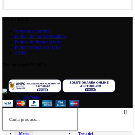
Informatii utile
Termeni si conditii
Politica de confidentialitate
Politica de livrare si retur
Politică cookie-uri (UE)
ANPC
Plati sigure prin MobilPay
Design by
ZENOS
theme
2024.
Menu
Tematici