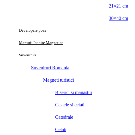
21×21 cm
30×40 cm
Developare poze
Marturii Iconite Magnetice
Suveniruri
Suveniruri Romania
Magneti turistici
Biserici si manastiri
Castele si cetati
Catedrale
Cetati