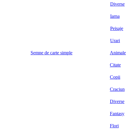
Diverse
Iarna
Peisaje
Urari
Semne de carte simple
Animale
Citate
Copii
Craciun
Diverse
Fantasy
Flori