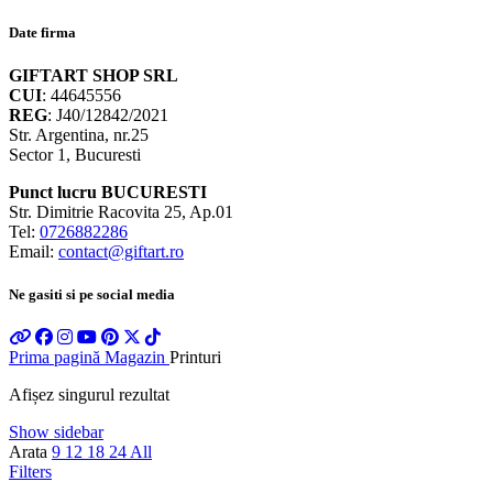
Date firma
GIFTART SHOP SRL
CUI
: 44645556
REG
: J40/12842/2021
Str. Argentina, nr.25
Sector 1, Bucuresti
Punct lucru BUCURESTI
Str. Dimitrie Racovita 25, Ap.01
Tel:
0726882286
Email:
contact@giftart.ro
Ne gasiti si pe social media
Prima pagină
Magazin
Printuri
Afișez singurul rezultat
Show sidebar
Arata
9
12
18
24
All
Filters