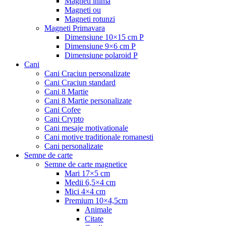
Magneti inima
Magneti ou
Magneti rotunzi
Magneti Primavara
Dimensiune 10×15 cm P
Dimensiune 9×6 cm P
Dimensiune polaroid P
Cani
Cani Craciun personalizate
Cani Craciun standard
Cani 8 Martie
Cani 8 Martie personalizate
Cani Cofee
Cani Crypto
Cani mesaje motivationale
Cani motive traditionale romanesti
Cani personalizate
Semne de carte
Semne de carte magnetice
Mari 17×5 cm
Medii 6,5×4 cm
Mici 4×4 cm
Premium 10×4,5cm
Animale
Citate