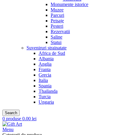
Monumente istorice
Muzee
Parcuri
Peisaje
Pesteri
Rezervatii
Saline
Statui
Suveniruri strainatate
Africa de Sud
Albania
Anglia
Franta
Grecia
Italia
Spania
Thailanda
Turcia
Ungaria
Search
0
produse
0.00
lei
Menu
Categorii de produse