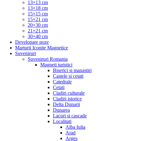
13×13 cm
13×18 cm
15×15 cm
15×21 cm
20×30 cm
21×21 cm
30×40 cm
Developare poze
Marturii Iconite Magnetice
Suveniruri
Suveniruri Romania
Magneti turistici
Biserici si manastiri
Castele si cetati
Catedrale
Cetati
Cladiri culturale
Cladiri istorice
Delta Dunarii
Dunarea
Lacuri si cascade
Localitati
Alba Iulia
Arad
Arges