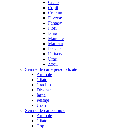
Citate
Copii
Craciun
Diverse
Fantasy
Flori
Iarna
Mandale
Martisor
Peisaje
Univers
Urari
Zodii
Semne de carte personalizate
Animale
Citate
Craciun
Diverse
Iarna
Peisaje
Urari
Semne de carte simple
Animale
Citate
Copii