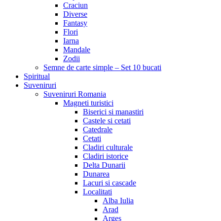
Craciun
Diverse
Fantasy
Flori
Iarna
Mandale
Zodii
Semne de carte simple – Set 10 bucati
Spiritual
Suveniruri
Suveniruri Romania
Magneti turistici
Biserici si manastiri
Castele si cetati
Catedrale
Cetati
Cladiri culturale
Cladiri istorice
Delta Dunarii
Dunarea
Lacuri si cascade
Localitati
Alba Iulia
Arad
Arges