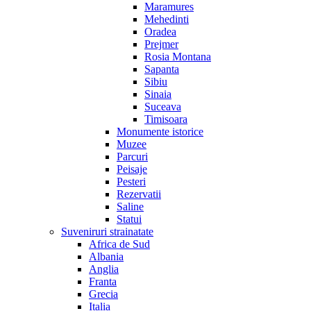
Maramures
Mehedinti
Oradea
Prejmer
Rosia Montana
Sapanta
Sibiu
Sinaia
Suceava
Timisoara
Monumente istorice
Muzee
Parcuri
Peisaje
Pesteri
Rezervatii
Saline
Statui
Suveniruri strainatate
Africa de Sud
Albania
Anglia
Franta
Grecia
Italia