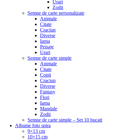
Urari
Zodii
Semne de carte personalizate
Animale
Citate
Craciun
Diverse
Iarna
Peisaje
Urari
Semne de carte simple
Animale
Citate
Copii
Craciun
Diverse
Fantasy
Flori
Iarna
Mandale
Zodii
Semne de carte simple – Set 10 bucati
Albume foto spira
9×13 cm
10×15 cm