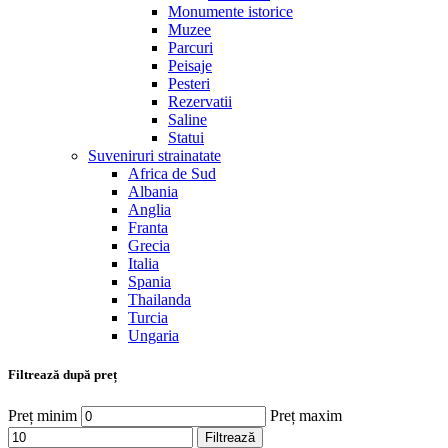
Monumente istorice
Muzee
Parcuri
Peisaje
Pesteri
Rezervatii
Saline
Statui
Suveniruri strainatate
Africa de Sud
Albania
Anglia
Franta
Grecia
Italia
Spania
Thailanda
Turcia
Ungaria
Filtrează după preț
Preț minim
Preț maxim
Filtrează