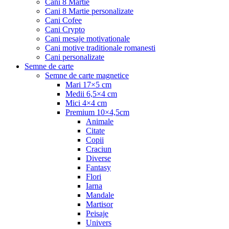
Cani 8 Martie
Cani 8 Martie personalizate
Cani Cofee
Cani Crypto
Cani mesaje motivationale
Cani motive traditionale romanesti
Cani personalizate
Semne de carte
Semne de carte magnetice
Mari 17×5 cm
Medii 6,5×4 cm
Mici 4×4 cm
Premium 10×4,5cm
Animale
Citate
Copii
Craciun
Diverse
Fantasy
Flori
Iarna
Mandale
Martisor
Peisaje
Univers