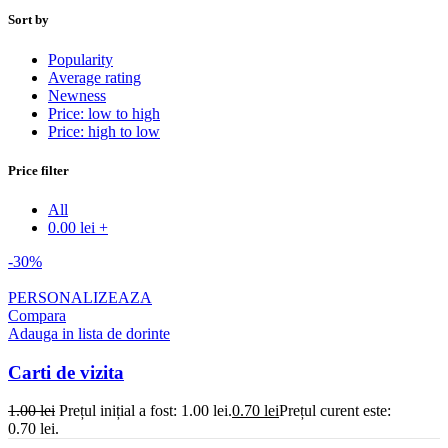
Sort by
Popularity
Average rating
Newness
Price: low to high
Price: high to low
Price filter
All
0.00
lei
+
-30%
PERSONALIZEAZA
Compara
Adauga in lista de dorinte
Carti de vizita
1.00
lei
Prețul inițial a fost: 1.00 lei.
0.70
lei
Prețul curent este:
0.70 lei.