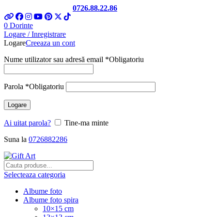
Telefon si Whatsapp
0726.88.22.86
0
Dorinte
Logare / Inregistrare
Logare
Creeaza un cont
Nume utilizator sau adresă email
*
Obligatoriu
Parola
*
Obligatoriu
Logare
Ai uitat parola?
Tine-ma minte
Suna la
0726882286
Selecteaza categoria
Albume foto
Albume foto spira
10×15 cm