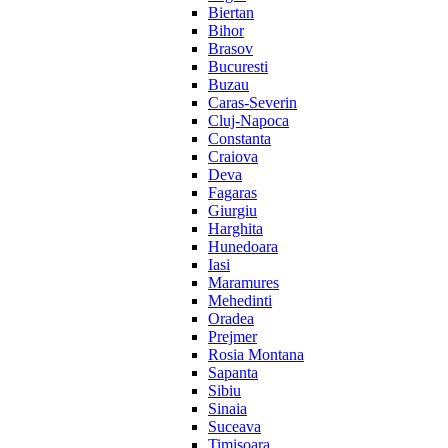
Biertan
Bihor
Brasov
Bucuresti
Buzau
Caras-Severin
Cluj-Napoca
Constanta
Craiova
Deva
Fagaras
Giurgiu
Harghita
Hunedoara
Iasi
Maramures
Mehedinti
Oradea
Prejmer
Rosia Montana
Sapanta
Sibiu
Sinaia
Suceava
Timisoara