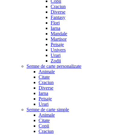
Copii
Craciun
Diverse
Fantasy
Flori
Iarna
Mandale
Martisor
Peisaje
Univers
Urari
Zodii
Semne de carte personalizate
Animale
Citate
Craciun
Diverse
Iarna
Peisaje
Urari
Semne de carte simple
Animale
Citate
Copii
Craciun