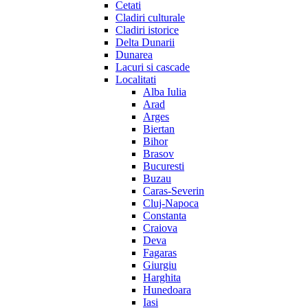
Cetati
Cladiri culturale
Cladiri istorice
Delta Dunarii
Dunarea
Lacuri si cascade
Localitati
Alba Iulia
Arad
Arges
Biertan
Bihor
Brasov
Bucuresti
Buzau
Caras-Severin
Cluj-Napoca
Constanta
Craiova
Deva
Fagaras
Giurgiu
Harghita
Hunedoara
Iasi