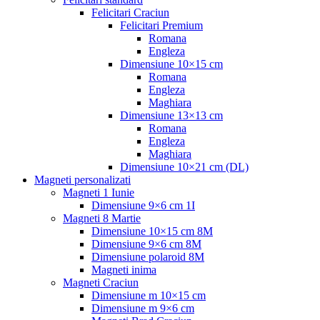
Felicitari Craciun
Felicitari Premium
Romana
Engleza
Dimensiune 10×15 cm
Romana
Engleza
Maghiara
Dimensiune 13×13 cm
Romana
Engleza
Maghiara
Dimensiune 10×21 cm (DL)
Magneti personalizati
Magneti 1 Iunie
Dimensiune 9×6 cm 1I
Magneti 8 Martie
Dimensiune 10×15 cm 8M
Dimensiune 9×6 cm 8M
Dimensiune polaroid 8M
Magneti inima
Magneti Craciun
Dimensiune m 10×15 cm
Dimensiune m 9×6 cm