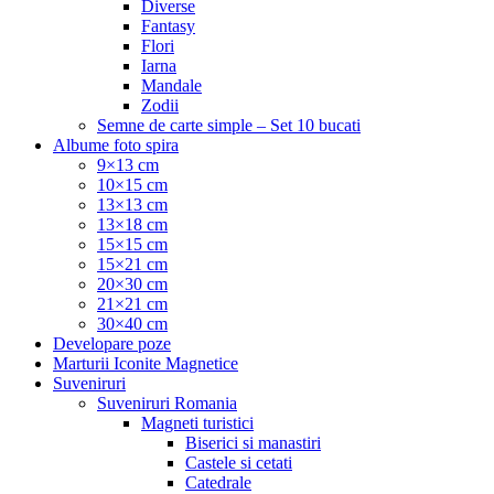
Diverse
Fantasy
Flori
Iarna
Mandale
Zodii
Semne de carte simple – Set 10 bucati
Albume foto spira
9×13 cm
10×15 cm
13×13 cm
13×18 cm
15×15 cm
15×21 cm
20×30 cm
21×21 cm
30×40 cm
Developare poze
Marturii Iconite Magnetice
Suveniruri
Suveniruri Romania
Magneti turistici
Biserici si manastiri
Castele si cetati
Catedrale