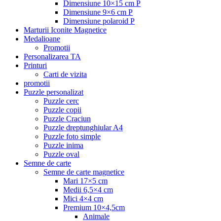
Dimensiune 10×15 cm P
Dimensiune 9×6 cm P
Dimensiune polaroid P
Marturii Iconite Magnetice
Medalioane
Promotii
Personalizarea TA
Printuri
Carti de vizita
promotii
Puzzle personalizat
Puzzle cerc
Puzzle copii
Puzzle Craciun
Puzzle dreptunghiular A4
Puzzle foto simple
Puzzle inima
Puzzle oval
Semne de carte
Semne de carte magnetice
Mari 17×5 cm
Medii 6,5×4 cm
Mici 4×4 cm
Premium 10×4,5cm
Animale