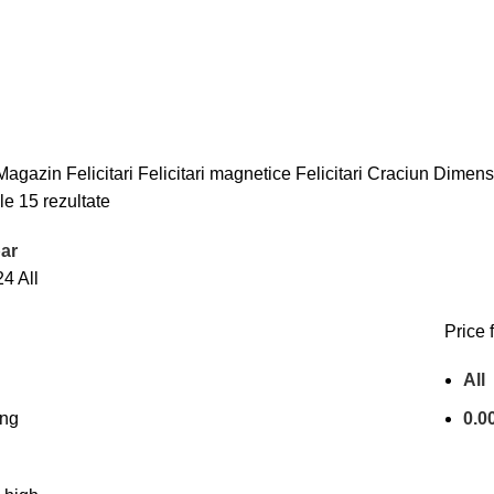
Magazin
Felicitari
Felicitari magnetice
Felicitari Craciun
Dimens
le 15 rezultate
ar
24
All
Price f
All
ing
0.0