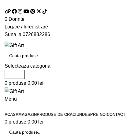
Telefon si Whatsapp
0726.88.22.86
0
Dorinte
Logare / Inregistrare
Suna la
0726882286
Selecteaza categoria
Search
0
produse
0.00
lei
Menu
Categorii de produse
ACASA
MAGAZIN
PRODUSE DE CRACIUN
DESPRE NOI
CONTACT
0
produse
0.00
lei