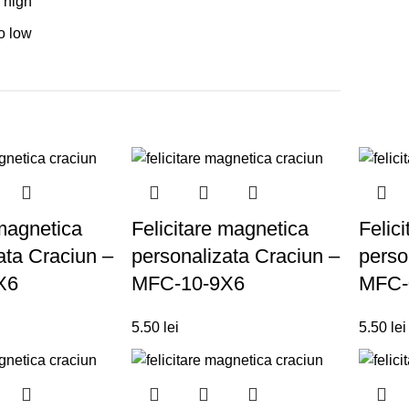
o high
to low
 magnetica
Felicitare magnetica
Felic
ata Craciun –
personalizata Craciun –
perso
X6
MFC-10-9X6
MFC-
5.50
lei
5.50
lei