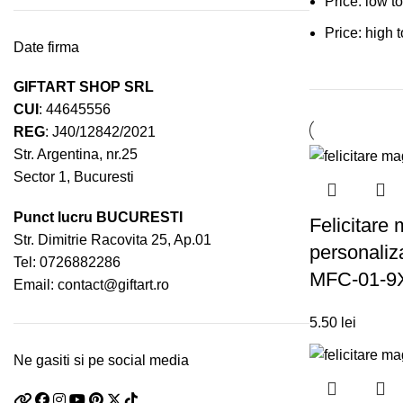
Price: low t
Price: high 
Date firma
GIFTART SHOP SRL
CUI
: 44645556
REG
: J40/12842/2021
Str. Argentina, nr.25
Sector 1, Bucuresti
Punct lucru BUCURESTI
Felicitare
Str. Dimitrie Racovita 25, Ap.01
personaliz
Tel:
0726882286
MFC-01-9
Email:
contact@giftart.ro
5.50
lei
Ne gasiti si pe social media