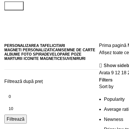
Search
Dimensiune 9x6 cm
Prima pagină
PERSONALIZAREA TA
FELICITARI
MAGNETI PERSONALIZATI
CANI
SEMNE DE CARTE
Afișez toate ce
ALBUME FOTO SPIRA
DEVELOPARE POZE
MARTURII ICONITE MAGNETICE
SUVENIRURI
Show sideb
Arata
9
12
18
Filters
Filtrează după preț
Sort by
Popularity
Average rat
Filtrează
Newness