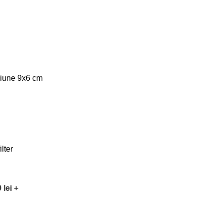
iune 9x6 cm
ilter
0
lei
+