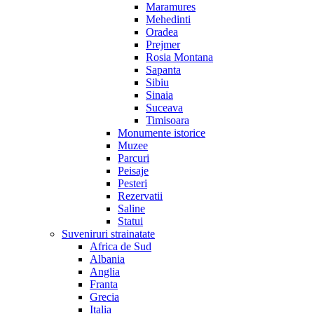
Maramures
Mehedinti
Oradea
Prejmer
Rosia Montana
Sapanta
Sibiu
Sinaia
Suceava
Timisoara
Monumente istorice
Muzee
Parcuri
Peisaje
Pesteri
Rezervatii
Saline
Statui
Suveniruri strainatate
Africa de Sud
Albania
Anglia
Franta
Grecia
Italia