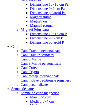
Magneti Pasti
Dimensiune 10×15 cm Pa
Dimensiune 9×6 cm Pa
Dimensiune polaroid Pa
Magneti inima
Magneti ou
Magneti rotunzi
Magneti Primavara
Dimensiune 10×15 cm P
Dimensiune 9×6 cm P
Dimensiune polaroid P
Cani
Cani Craciun personalizate
Cani Craciun standard
Cani 8 Martie
Cani 8 Martie personalizate
Cani Cofee
Cani Crypto
Cani mesaje motivationale
Cani motive traditionale romanesti
Cani personalizate
Semne de carte
Semne de carte magnetice
Mari 17×5 cm
Medii 6,5×4 cm