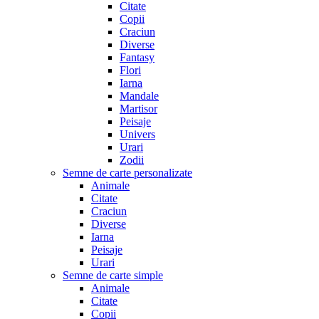
Citate
Copii
Craciun
Diverse
Fantasy
Flori
Iarna
Mandale
Martisor
Peisaje
Univers
Urari
Zodii
Semne de carte personalizate
Animale
Citate
Craciun
Diverse
Iarna
Peisaje
Urari
Semne de carte simple
Animale
Citate
Copii