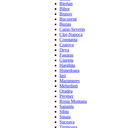
Biertan
Bihor
Brasov
Bucuresti
Buzau
Caras-Severin
Cluj-Napoca
Constanta
Craiova
Deva
Fagaras
Giurgiu
Harghita
Hunedoara
Iasi
Maramures
Mehedinti
Oradea
Prejmer
Rosia Montana
Sapanta
Sibiu
Sinaia
Suceava
Timisoara