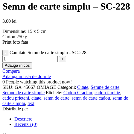
Semn de carte simplu – SC-228
3.00
lei
Dimensiune: 15 x 5 cm
Carton 250 g
Print foto fata
Cantitate Semn de carte simplu - SC-228
Adaugă în coș
Compara
Adauga in lista de dorinte
0
People watching this product now!
SKU:
GA-45667-OMIAGE
Categorii:
Citate
,
Semne de carte
,
Semne de carte simple
Etichete:
Cadou Craciun
,
cadou familie
,
cadou prieteni
,
citate
,
semn de carte
,
semn de carte cadou
,
semn de
carte simplu
,
text
Distribuie pe:
Descriere
Recenzii (0)