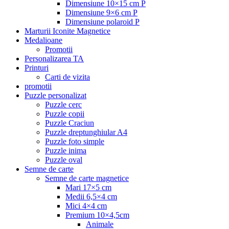
Dimensiune 10×15 cm P
Dimensiune 9×6 cm P
Dimensiune polaroid P
Marturii Iconite Magnetice
Medalioane
Promotii
Personalizarea TA
Printuri
Carti de vizita
promotii
Puzzle personalizat
Puzzle cerc
Puzzle copii
Puzzle Craciun
Puzzle dreptunghiular A4
Puzzle foto simple
Puzzle inima
Puzzle oval
Semne de carte
Semne de carte magnetice
Mari 17×5 cm
Medii 6,5×4 cm
Mici 4×4 cm
Premium 10×4,5cm
Animale