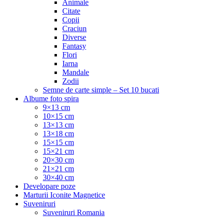
Animale
Citate
Copii
Craciun
Diverse
Fantasy
Flori
Iarna
Mandale
Zodii
Semne de carte simple – Set 10 bucati
Albume foto spira
9×13 cm
10×15 cm
13×13 cm
13×18 cm
15×15 cm
15×21 cm
20×30 cm
21×21 cm
30×40 cm
Developare poze
Marturii Iconite Magnetice
Suveniruri
Suveniruri Romania