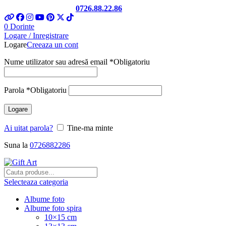
Telefon si Whatsapp
0726.88.22.86
0
Dorinte
Logare / Inregistrare
Logare
Creeaza un cont
Nume utilizator sau adresă email
*
Obligatoriu
Parola
*
Obligatoriu
Logare
Ai uitat parola?
Tine-ma minte
Suna la
0726882286
Selecteaza categoria
Albume foto
Albume foto spira
10×15 cm