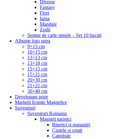
Diverse
Fantasy
Flori
Iarna
Mandale
Zodii
Semne de carte simple – Set 10 bucati
Albume foto spira
9×13 cm
10×15 cm
13×13 cm
13×18 cm
15×15 cm
15×21 cm
20×30 cm
21×21 cm
30×40 cm
Developare poze
Marturii Iconite Magnetice
Suveniruri
Suveniruri Romania
Magneti turistici
Biserici si manastiri
Castele si cetati
Catedrale