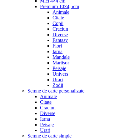
Mici 4×4 cm
Premium 10×4,5cm
Animale
Citate
Copii
Craciun
Diverse
Fantasy
Flori
Iarna
Mandale
Martisor
Peisaje
Univers
Urari
Zodii
Semne de carte personalizate
Animale
Citate
Craciun
Diverse
Iarna
Peisaje
Urari
Semne de carte simple