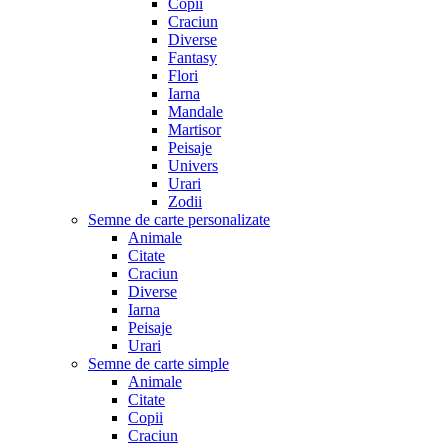
Copii
Craciun
Diverse
Fantasy
Flori
Iarna
Mandale
Martisor
Peisaje
Univers
Urari
Zodii
Semne de carte personalizate
Animale
Citate
Craciun
Diverse
Iarna
Peisaje
Urari
Semne de carte simple
Animale
Citate
Copii
Craciun