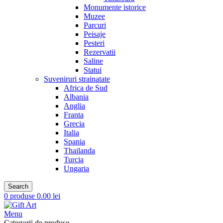
Monumente istorice
Muzee
Parcuri
Peisaje
Pesteri
Rezervatii
Saline
Statui
Suveniruri strainatate
Africa de Sud
Albania
Anglia
Franta
Grecia
Italia
Spania
Thailanda
Turcia
Ungaria
Search
0
produse
0.00
lei
Menu
Categorii de produse