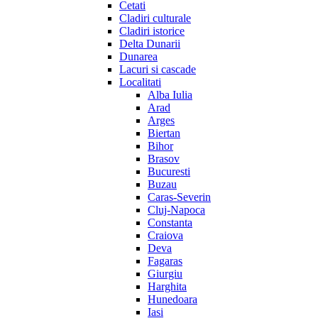
Cetati
Cladiri culturale
Cladiri istorice
Delta Dunarii
Dunarea
Lacuri si cascade
Localitati
Alba Iulia
Arad
Arges
Biertan
Bihor
Brasov
Bucuresti
Buzau
Caras-Severin
Cluj-Napoca
Constanta
Craiova
Deva
Fagaras
Giurgiu
Harghita
Hunedoara
Iasi