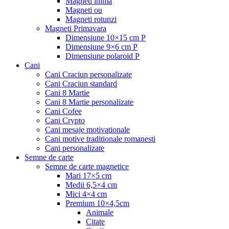
Magneti inima
Magneti ou
Magneti rotunzi
Magneti Primavara
Dimensiune 10×15 cm P
Dimensiune 9×6 cm P
Dimensiune polaroid P
Cani
Cani Craciun personalizate
Cani Craciun standard
Cani 8 Martie
Cani 8 Martie personalizate
Cani Cofee
Cani Crypto
Cani mesaje motivationale
Cani motive traditionale romanesti
Cani personalizate
Semne de carte
Semne de carte magnetice
Mari 17×5 cm
Medii 6,5×4 cm
Mici 4×4 cm
Premium 10×4,5cm
Animale
Citate