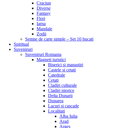
Craciun
Diverse
Fantasy
Flori
Iarna
Mandale
Zodii
Semne de carte simple – Set 10 bucati
Spiritual
Suveniruri
Suveniruri Romania
Magneti turistici
Biserici si manastiri
Castele si cetati
Catedrale
Cetati
Cladiri culturale
Cladiri istorice
Delta Dunarii
Dunarea
Lacuri si cascade
Localitati
Alba Iulia
Arad
Arges