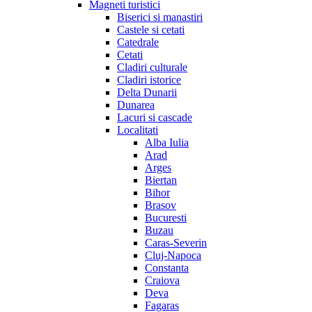
Magneti turistici
Biserici si manastiri
Castele si cetati
Catedrale
Cetati
Cladiri culturale
Cladiri istorice
Delta Dunarii
Dunarea
Lacuri si cascade
Localitati
Alba Iulia
Arad
Arges
Biertan
Bihor
Brasov
Bucuresti
Buzau
Caras-Severin
Cluj-Napoca
Constanta
Craiova
Deva
Fagaras