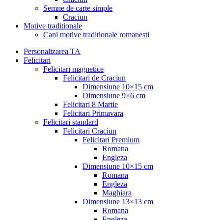
Semne de carte simple
Craciun
Motive traditionale
Cani motive traditionale romanesti
Personalizarea TA
Felicitari
Felicitari magnetice
Felicitari de Craciun
Dimensiune 10×15 cm
Dimensiune 9×6 cm
Felicitari 8 Martie
Felicitari Primavara
Felicitari standard
Felicitari Craciun
Felicitari Premium
Romana
Engleza
Dimensiune 10×15 cm
Romana
Engleza
Maghiara
Dimensiune 13×13 cm
Romana
Engleza