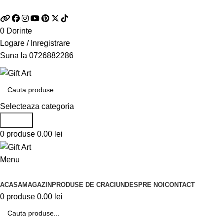
Telefon si Whatsapp
0726.88.22.86
0
Dorinte
Logare / Inregistrare
Suna la
0726882286
Selecteaza categoria
Search
0
produse
0.00
lei
Menu
Categorii de produse
ACASA
MAGAZIN
PRODUSE DE CRACIUN
DESPRE NOI
CONTACT
0
produse
0.00
lei