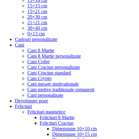
13×18 cm
15×15 cm
15×21 cm
20×30 cm
21×21 cm
30×40 cm
9×13 cm
Cadouri personalizate
Cani
Cani 8 Martie
Cani 8 Martie personalizate
Cani Cofee
Cani Craciun personalizate
Cani Craciun standard
Cani Crypto
Cani mesaje motivationale
Cani motive traditionale romanesti
Cani personalizate
Developare poze
Felicitari
Felicitari magnetice
Felicitari 8 Martie
Felicitari Craciun
Dimensiune 10×10 cm
Dimensiune 10×15 cm