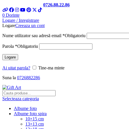
Telefon si Whatsapp
0726.88.22.86
0
Dorinte
Logare / Inregistrare
Logare
Creeaza un cont
Nume utilizator sau adresă email
*
Obligatoriu
Parola
*
Obligatoriu
Logare
Ai uitat parola?
Tine-ma minte
Suna la
0726882286
Selecteaza categoria
Albume foto
Albume foto spira
10×15 cm
13×13 cm