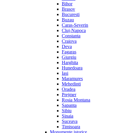
Bihor
Brasov
Bucuresti
Buzau
Caras-Severin
Cluj-Napoca
Constanta
Craiova
Deva
Fagaras
Giurgiu
Harghita
Hunedoara
Iasi
Maramures
Mehedinti
Oradea
Prejmer
Rosia Montana
Sapanta
Sibiu
Sinaia
Suceava
Timisoara
Monumente istorice