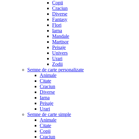
Copii
Craciun
Diverse
Fantasy
Flori
Iarna
Mandale
Martisor
Peisaje
Univers
Urari
Zodii
Semne de carte personalizate
Animale
Citate
Craciun
Diverse
Iarna
Peisaje
Urari
Semne de carte simple
Animale
Citate
Copii
Craciun