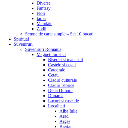
Diverse
Fantasy
Flori
Iarna
Mandale
Zodii
Semne de carte simple – Set 10 bucati
Spiritual
Suveniruri
Suveniruri Romania
Magneti turistici
Biserici si manastiri
Castele si cetati
Catedrale
Cetati
Cladiri culturale
Cladiri istorice
Delta Dunarii
Dunarea
Lacuri si cascade
Localitati
Alba Iulia
Arad
Arges
Biertan