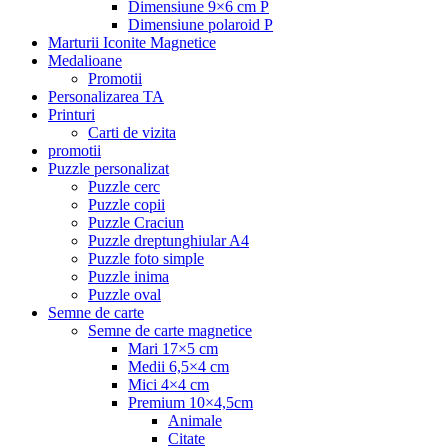
Dimensiune 9×6 cm P
Dimensiune polaroid P
Marturii Iconite Magnetice
Medalioane
Promotii
Personalizarea TA
Printuri
Carti de vizita
promotii
Puzzle personalizat
Puzzle cerc
Puzzle copii
Puzzle Craciun
Puzzle dreptunghiular A4
Puzzle foto simple
Puzzle inima
Puzzle oval
Semne de carte
Semne de carte magnetice
Mari 17×5 cm
Medii 6,5×4 cm
Mici 4×4 cm
Premium 10×4,5cm
Animale
Citate