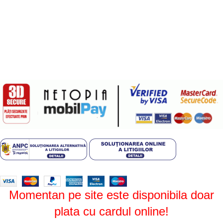
Politica de livrare si retur
Politică cookie-uri (UE)
ANPC
Plati sigure prin MobilPay
Design by
ZENOS
theme
2024.
Momentan pe site este disponibila doar
plata cu cardul online!