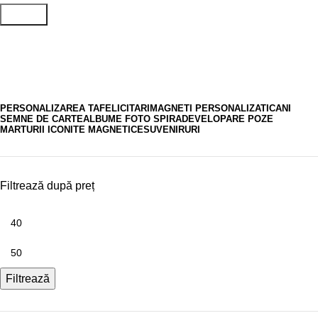
Search
felicitare craciun copii
PERSONALIZAREA TA
FELICITARI
MAGNETI PERSONALIZATI
CANI
SEMNE DE CARTE
ALBUME FOTO SPIRA
DEVELOPARE POZE
MARTURII ICONITE MAGNETICE
SUVENIRURI
Filtrează după preț
Filtrează