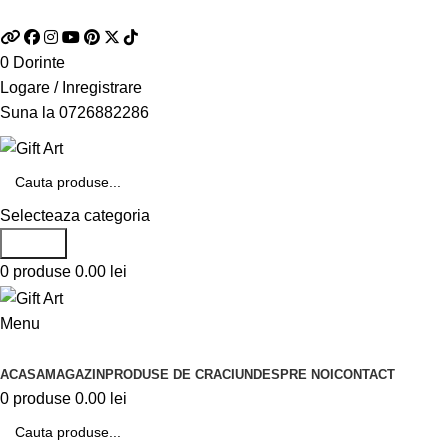
Telefon si Whatsapp
0726.88.22.86
0
Dorinte
Logare / Inregistrare
Suna la
0726882286
Selecteaza categoria
Search
0
produse
0.00
lei
Menu
Categorii de produse
ACASA
MAGAZIN
PRODUSE DE CRACIUN
DESPRE NOI
CONTACT
0
produse
0.00
lei