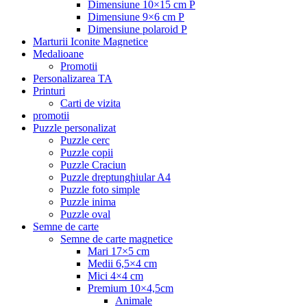
Dimensiune 10×15 cm P
Dimensiune 9×6 cm P
Dimensiune polaroid P
Marturii Iconite Magnetice
Medalioane
Promotii
Personalizarea TA
Printuri
Carti de vizita
promotii
Puzzle personalizat
Puzzle cerc
Puzzle copii
Puzzle Craciun
Puzzle dreptunghiular A4
Puzzle foto simple
Puzzle inima
Puzzle oval
Semne de carte
Semne de carte magnetice
Mari 17×5 cm
Medii 6,5×4 cm
Mici 4×4 cm
Premium 10×4,5cm
Animale