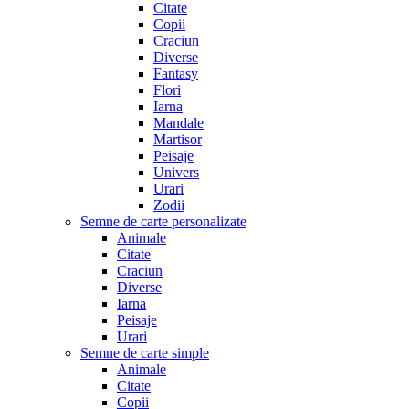
Citate
Copii
Craciun
Diverse
Fantasy
Flori
Iarna
Mandale
Martisor
Peisaje
Univers
Urari
Zodii
Semne de carte personalizate
Animale
Citate
Craciun
Diverse
Iarna
Peisaje
Urari
Semne de carte simple
Animale
Citate
Copii