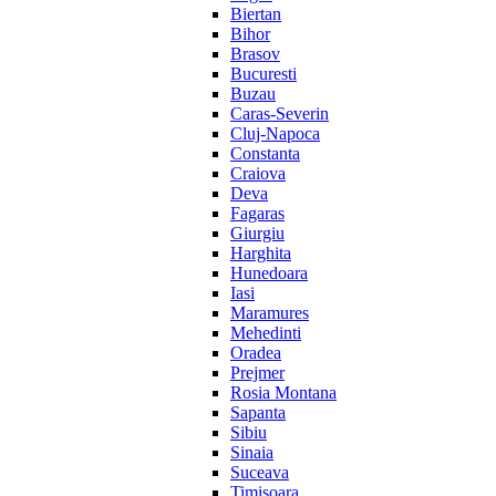
Biertan
Bihor
Brasov
Bucuresti
Buzau
Caras-Severin
Cluj-Napoca
Constanta
Craiova
Deva
Fagaras
Giurgiu
Harghita
Hunedoara
Iasi
Maramures
Mehedinti
Oradea
Prejmer
Rosia Montana
Sapanta
Sibiu
Sinaia
Suceava
Timisoara