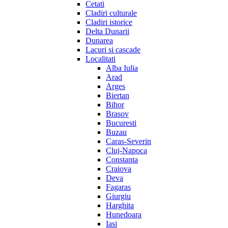
Cetati
Cladiri culturale
Cladiri istorice
Delta Dunarii
Dunarea
Lacuri si cascade
Localitati
Alba Iulia
Arad
Arges
Biertan
Bihor
Brasov
Bucuresti
Buzau
Caras-Severin
Cluj-Napoca
Constanta
Craiova
Deva
Fagaras
Giurgiu
Harghita
Hunedoara
Iasi