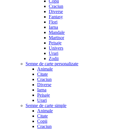
Copii
Craciun
Diverse
Fantasy
Flori
Iarna
Mandale
Martisor
Peisaje
Univers
Urari
Zodii
Semne de carte personalizate
Animale
Citate
Craciun
Diverse
Iarna
Peisaje
Urari
Semne de carte simple
Animale
Citate
Copii
Craciun