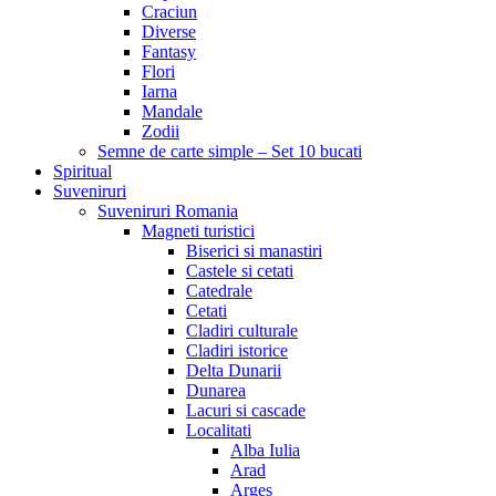
Craciun
Diverse
Fantasy
Flori
Iarna
Mandale
Zodii
Semne de carte simple – Set 10 bucati
Spiritual
Suveniruri
Suveniruri Romania
Magneti turistici
Biserici si manastiri
Castele si cetati
Catedrale
Cetati
Cladiri culturale
Cladiri istorice
Delta Dunarii
Dunarea
Lacuri si cascade
Localitati
Alba Iulia
Arad
Arges