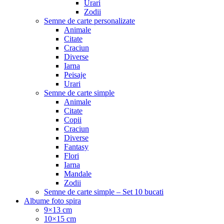
Urari
Zodii
Semne de carte personalizate
Animale
Citate
Craciun
Diverse
Iarna
Peisaje
Urari
Semne de carte simple
Animale
Citate
Copii
Craciun
Diverse
Fantasy
Flori
Iarna
Mandale
Zodii
Semne de carte simple – Set 10 bucati
Albume foto spira
9×13 cm
10×15 cm