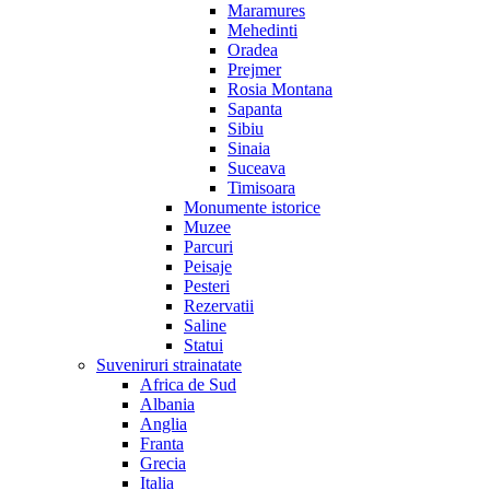
Maramures
Mehedinti
Oradea
Prejmer
Rosia Montana
Sapanta
Sibiu
Sinaia
Suceava
Timisoara
Monumente istorice
Muzee
Parcuri
Peisaje
Pesteri
Rezervatii
Saline
Statui
Suveniruri strainatate
Africa de Sud
Albania
Anglia
Franta
Grecia
Italia