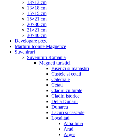
13×13 cm
13×18 cm
15×15 cm
15×21 cm
20×30 cm
21×21 cm
30×40 cm
Developare poze
Marturii Iconite Magnetice
Suveniruri
Suveniruri Romania
Magneti turistici
Biserici si manastiri
Castele si cetati
Catedrale
Cetati
Cladiri culturale
Cladiri istorice
Delta Dunarii
Dunarea
Lacuri si cascade
Localitati
Alba Iulia
Arad
Arges