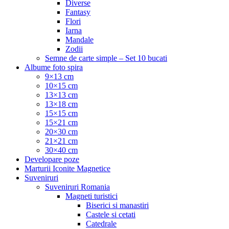
Diverse
Fantasy
Flori
Iarna
Mandale
Zodii
Semne de carte simple – Set 10 bucati
Albume foto spira
9×13 cm
10×15 cm
13×13 cm
13×18 cm
15×15 cm
15×21 cm
20×30 cm
21×21 cm
30×40 cm
Developare poze
Marturii Iconite Magnetice
Suveniruri
Suveniruri Romania
Magneti turistici
Biserici si manastiri
Castele si cetati
Catedrale