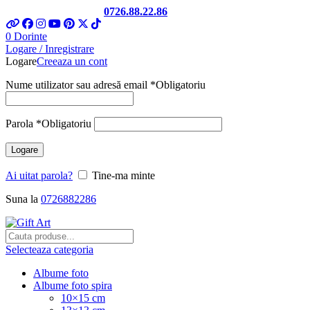
Telefon si Whatsapp
0726.88.22.86
0
Dorinte
Logare / Inregistrare
Logare
Creeaza un cont
Nume utilizator sau adresă email
*
Obligatoriu
Parola
*
Obligatoriu
Logare
Ai uitat parola?
Tine-ma minte
Suna la
0726882286
Selecteaza categoria
Albume foto
Albume foto spira
10×15 cm