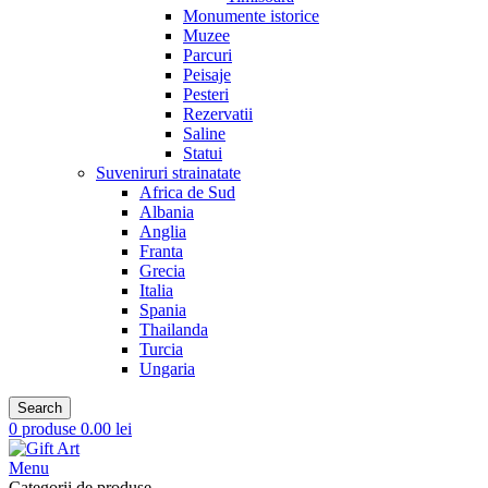
Monumente istorice
Muzee
Parcuri
Peisaje
Pesteri
Rezervatii
Saline
Statui
Suveniruri strainatate
Africa de Sud
Albania
Anglia
Franta
Grecia
Italia
Spania
Thailanda
Turcia
Ungaria
Search
0
produse
0.00
lei
Menu
Categorii de produse