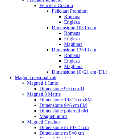
Felicitari Craciun
Felicitari Premium
Romana
Engleza
Dimensiune 10×15 cm
Romana
Engleza
Maghiara
Dimensiune 13×13 cm
Romana
Engleza
Maghiara
Dimensiune 10×21 cm (DL)
Magneti personalizati
Magneti 1 Iunie
Dimensiune 9×6 cm 1I
Magneti 8 Martie
Dimensiune 10×15 cm 8M
Dimensiune 9×6 cm 8M
Dimensiune polaroid 8M
Magneti inima
Magneti Craciun
Dimensiune m 10×15 cm
Dimensiune m 9×6 cm