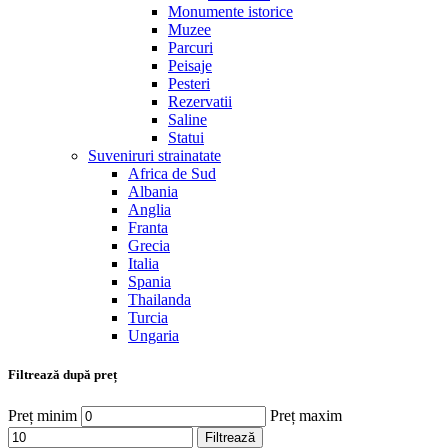
Monumente istorice
Muzee
Parcuri
Peisaje
Pesteri
Rezervatii
Saline
Statui
Suveniruri strainatate
Africa de Sud
Albania
Anglia
Franta
Grecia
Italia
Spania
Thailanda
Turcia
Ungaria
Filtrează după preț
Preț minim
Preț maxim
Filtrează