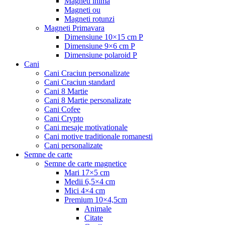
Magneti inima
Magneti ou
Magneti rotunzi
Magneti Primavara
Dimensiune 10×15 cm P
Dimensiune 9×6 cm P
Dimensiune polaroid P
Cani
Cani Craciun personalizate
Cani Craciun standard
Cani 8 Martie
Cani 8 Martie personalizate
Cani Cofee
Cani Crypto
Cani mesaje motivationale
Cani motive traditionale romanesti
Cani personalizate
Semne de carte
Semne de carte magnetice
Mari 17×5 cm
Medii 6,5×4 cm
Mici 4×4 cm
Premium 10×4,5cm
Animale
Citate