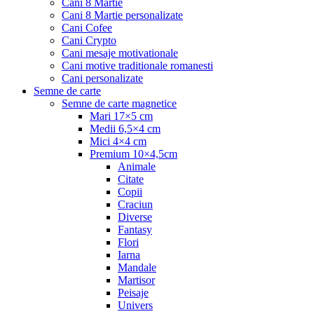
Cani 8 Martie
Cani 8 Martie personalizate
Cani Cofee
Cani Crypto
Cani mesaje motivationale
Cani motive traditionale romanesti
Cani personalizate
Semne de carte
Semne de carte magnetice
Mari 17×5 cm
Medii 6,5×4 cm
Mici 4×4 cm
Premium 10×4,5cm
Animale
Citate
Copii
Craciun
Diverse
Fantasy
Flori
Iarna
Mandale
Martisor
Peisaje
Univers