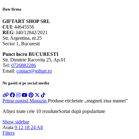
Date firma
GIFTART SHOP SRL
CUI
: 44645556
REG
: J40/12842/2021
Str. Argentina, nr.25
Sector 1, Bucuresti
Punct lucru BUCURESTI
Str. Dimitrie Racovita 25, Ap.01
Tel:
0726882286
Email:
contact@giftart.ro
Ne gasiti si pe social media
Prima pagină
Magazin
Produse etichetate „magneti ziua mamei”
Afișez toate cele 10 rezultate
Sortat după popularitate
Show sidebar
Arata
9
12
18
24
All
Filters