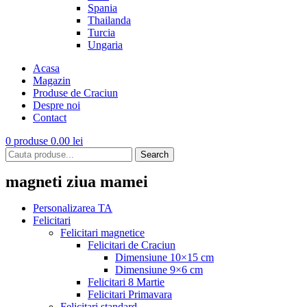
Spania
Thailanda
Turcia
Ungaria
Acasa
Magazin
Produse de Craciun
Despre noi
Contact
0
produse
0.00
lei
Search
magneti ziua mamei
Personalizarea TA
Felicitari
Felicitari magnetice
Felicitari de Craciun
Dimensiune 10×15 cm
Dimensiune 9×6 cm
Felicitari 8 Martie
Felicitari Primavara
Felicitari standard