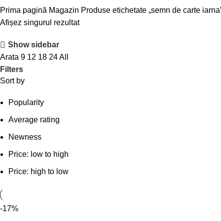
Prima pagină
Magazin
Produse etichetate „semn de carte iarna
Afișez singurul rezultat
Show sidebar
Arata
9
12
18
24
All
Filters
Sort by
Popularity
Average rating
Newness
Price: low to high
Price: high to low
-17%