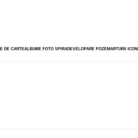
E DE CARTE
ALBUME FOTO SPIRA
DEVELOPARE POZE
MARTURII ICON