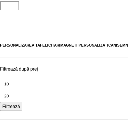
Search
semn de carte iarna
PERSONALIZAREA TA
FELICITARI
MAGNETI PERSONALIZATI
CANI
SEMN
Filtrează după preț
Filtrează