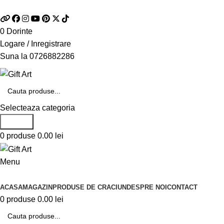
Telefon si Whatsapp
0726.88.22.86
0
Dorinte
Logare / Inregistrare
Suna la
0726882286
Selecteaza categoria
Search
0
produse
0.00
lei
Menu
Categorii de produse
ACASA
MAGAZIN
PRODUSE DE CRACIUN
DESPRE NOI
CONTACT
0
produse
0.00
lei