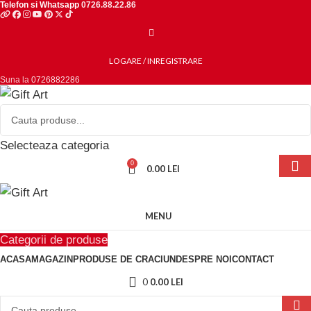
Telefon si Whatsapp
0726.88.22.86
LOGARE / INREGISTRARE
Suna la
0726882286
Selecteaza categoria
0
0.00
LEI
MENU
Categorii de produse
ACASA
MAGAZIN
PRODUSE DE CRACIUN
DESPRE NOI
CONTACT
0
0.00
LEI