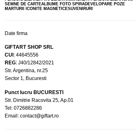
SEMNE DE CARTE
ALBUME FOTO SPIRA
DEVELOPARE POZE
MARTURII ICONITE MAGNETICE
SUVENIRURI
Date firma
GIFTART SHOP SRL
CUI
: 44645556
REG
: J40/12842/2021
Str. Argentina, nr.25
Sector 1, Bucuresti
Punct lucru BUCURESTI
Str. Dimitrie Racovita 25, Ap.01
Tel:
0726882286
Email:
contact@giftart.ro