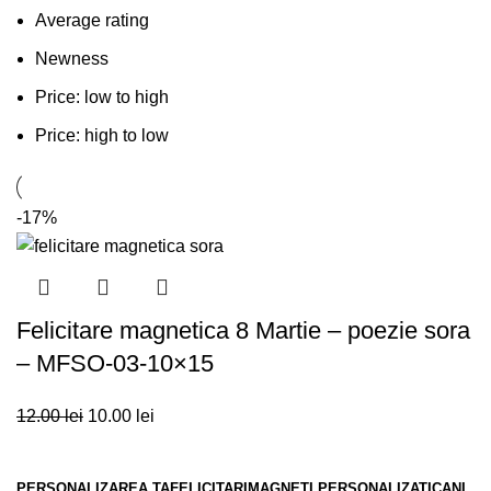
Average rating
Newness
Price: low to high
Price: high to low
-17%
Felicitare magnetica 8 Martie – poezie sora
– MFSO-03-10×15
12.00
lei
10.00
lei
PERSONALIZAREA TA
FELICITARI
MAGNETI PERSONALIZATI
CANI