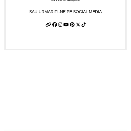
SAU URMARITI-NE PE SOCIAL MEDIA
Informatii utile
Termeni si conditii
Politica de confidentialitate
Politica de livrare si retur
Politică cookie-uri (UE)
ANPC
Plati sigure prin MobilPay