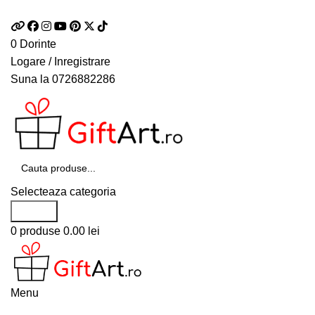
Telefon si Whatsapp
0726.88.22.86
0
Dorinte
Logare / Inregistrare
Suna la
0726882286
Selecteaza categoria
Search
0
produse
0.00
lei
Menu
Categorii de produse