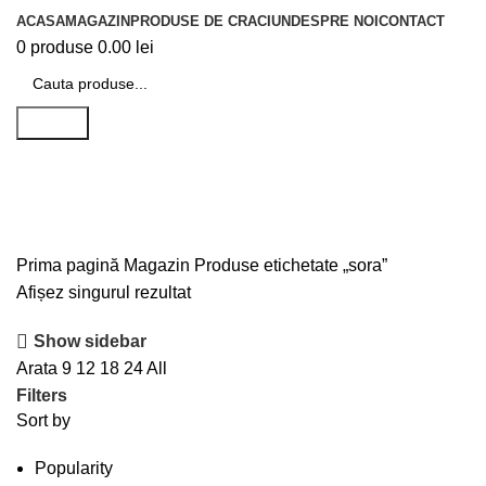
ACASA
MAGAZIN
PRODUSE DE CRACIUN
DESPRE NOI
CONTACT
0
produse
0.00
lei
Search
sora
Prima pagină
Magazin
Produse etichetate „sora”
Afișez singurul rezultat
Show sidebar
Arata
9
12
18
24
All
Filters
Sort by
Popularity