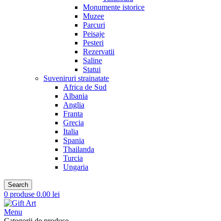
Monumente istorice
Muzee
Parcuri
Peisaje
Pesteri
Rezervatii
Saline
Statui
Suveniruri strainatate
Africa de Sud
Albania
Anglia
Franta
Grecia
Italia
Spania
Thailanda
Turcia
Ungaria
Search
0
produse
0.00
lei
Menu
Categorii de produse