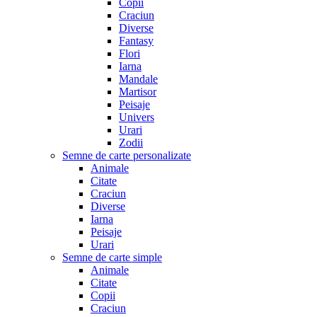
Copii
Craciun
Diverse
Fantasy
Flori
Iarna
Mandale
Martisor
Peisaje
Univers
Urari
Zodii
Semne de carte personalizate
Animale
Citate
Craciun
Diverse
Iarna
Peisaje
Urari
Semne de carte simple
Animale
Citate
Copii
Craciun