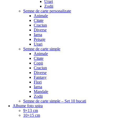
Urari
Zodii
Semne de carte personalizate
Animale
Citate
Craciun
Diverse
Iarna
Peisaje
Urari
Semne de carte simple
Animale
Citate
Copii
Craciun
Diverse
Fantasy
Flori
Iarna
Mandale
Zodii
Semne de carte simple – Set 10 bucati
Albume foto spira
9×13 cm
10×15 cm