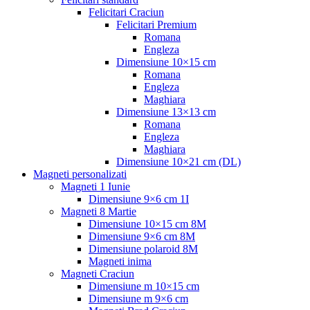
Felicitari Craciun
Felicitari Premium
Romana
Engleza
Dimensiune 10×15 cm
Romana
Engleza
Maghiara
Dimensiune 13×13 cm
Romana
Engleza
Maghiara
Dimensiune 10×21 cm (DL)
Magneti personalizati
Magneti 1 Iunie
Dimensiune 9×6 cm 1I
Magneti 8 Martie
Dimensiune 10×15 cm 8M
Dimensiune 9×6 cm 8M
Dimensiune polaroid 8M
Magneti inima
Magneti Craciun
Dimensiune m 10×15 cm
Dimensiune m 9×6 cm