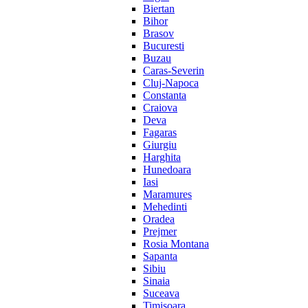
Biertan
Bihor
Brasov
Bucuresti
Buzau
Caras-Severin
Cluj-Napoca
Constanta
Craiova
Deva
Fagaras
Giurgiu
Harghita
Hunedoara
Iasi
Maramures
Mehedinti
Oradea
Prejmer
Rosia Montana
Sapanta
Sibiu
Sinaia
Suceava
Timisoara