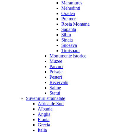
Maramures
Mehedinti
Oradea
Prejmer
Rosia Montana
Sapanta
Sibiu
Sinaia
Suceava
Timisoara
Monumente istorice
Muzee
Parcuri
Peisaje
Pesteri
Rezervatii
Saline
Statui
Suveniruri strainatate
Africa de Sud
Albania
Anglia
Franta
Grecia
Italia