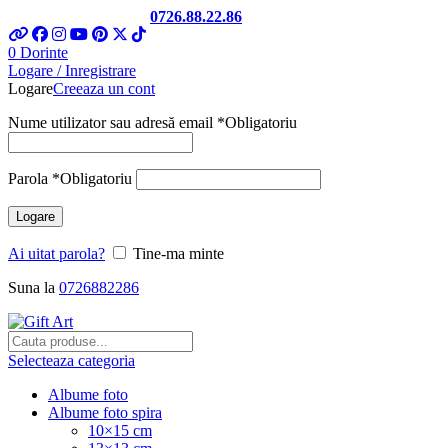
Telefon si Whatsapp
0726.88.22.86
0
Dorinte
Logare / Inregistrare
Logare
Creeaza un cont
Nume utilizator sau adresă email
*
Obligatoriu
Parola
*
Obligatoriu
Logare
Ai uitat parola?
Tine-ma minte
Suna la
0726882286
Selecteaza categoria
Albume foto
Albume foto spira
10×15 cm