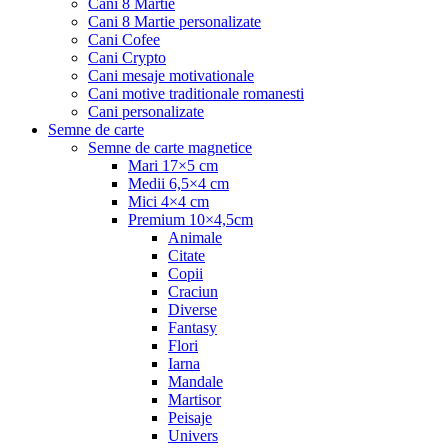
Cani 8 Martie
Cani 8 Martie personalizate
Cani Cofee
Cani Crypto
Cani mesaje motivationale
Cani motive traditionale romanesti
Cani personalizate
Semne de carte
Semne de carte magnetice
Mari 17×5 cm
Medii 6,5×4 cm
Mici 4×4 cm
Premium 10×4,5cm
Animale
Citate
Copii
Craciun
Diverse
Fantasy
Flori
Iarna
Mandale
Martisor
Peisaje
Univers