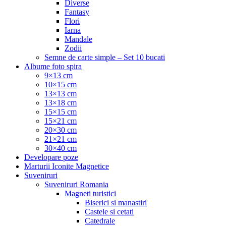
Diverse
Fantasy
Flori
Iarna
Mandale
Zodii
Semne de carte simple – Set 10 bucati
Albume foto spira
9×13 cm
10×15 cm
13×13 cm
13×18 cm
15×15 cm
15×21 cm
20×30 cm
21×21 cm
30×40 cm
Developare poze
Marturii Iconite Magnetice
Suveniruri
Suveniruri Romania
Magneti turistici
Biserici si manastiri
Castele si cetati
Catedrale