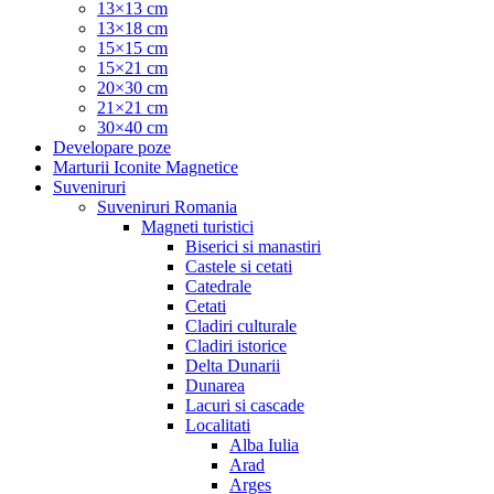
13×13 cm
13×18 cm
15×15 cm
15×21 cm
20×30 cm
21×21 cm
30×40 cm
Developare poze
Marturii Iconite Magnetice
Suveniruri
Suveniruri Romania
Magneti turistici
Biserici si manastiri
Castele si cetati
Catedrale
Cetati
Cladiri culturale
Cladiri istorice
Delta Dunarii
Dunarea
Lacuri si cascade
Localitati
Alba Iulia
Arad
Arges