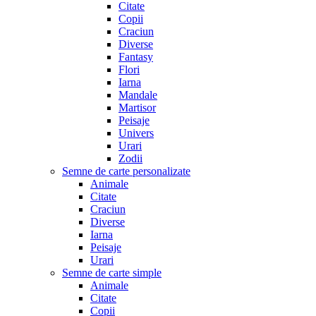
Citate
Copii
Craciun
Diverse
Fantasy
Flori
Iarna
Mandale
Martisor
Peisaje
Univers
Urari
Zodii
Semne de carte personalizate
Animale
Citate
Craciun
Diverse
Iarna
Peisaje
Urari
Semne de carte simple
Animale
Citate
Copii