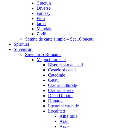
Craciun
Diverse
Fantasy
Flori
Iarna
Mandale
Zodii
Semne de carte simple – Set 10 bucati
Spiritual
Suveniruri
Suveniruri Romania
Magneti turistici
Biserici si manastiri
Castele si cetati
Catedrale
Cetati
Cladiri culturale
Cladiri istorice
Delta Dunarii
Dunarea
Lacuri si cascade
Localitati
Alba Iulia
Arad
Arges