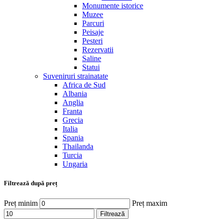
Monumente istorice
Muzee
Parcuri
Peisaje
Pesteri
Rezervatii
Saline
Statui
Suveniruri strainatate
Africa de Sud
Albania
Anglia
Franta
Grecia
Italia
Spania
Thailanda
Turcia
Ungaria
Filtrează după preț
Preț minim
Preț maxim
Filtrează