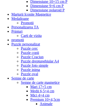
Dimensiune 10×15 cm P
Dimensiune 9×6 cm P
Dimensiune polaroid P
Marturii Iconite Magnetice
Medalioane
Promotii
Personalizarea TA
Printuri
Carti de vizita
promotii
Puzzle personalizat
Puzzle cerc
Puzzle copii
Puzzle Craciun
Puzzle dreptunghiular A4
Puzzle foto simple
Puzzle inima
Puzzle oval
Semne de carte
Semne de carte magnetice
Mari 17×5 cm
Medii 6,5×4 cm
Mici 4×4 cm
Premium 10×4,5cm
Animale