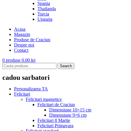
Spania
Thailanda
Turcia
Ungaria
Acasa
Magazin
Produse de Craciun
Despre noi
Contact
0
produse
0.00
lei
Search
cadou sarbatori
Personalizarea TA
Felicitari
Felicitari magnetice
Felicitari de Craciun
Dimensiune 10×15 cm
Dimensiune 9×6 cm
Felicitari 8 Martie
Felicitari Primavara
Felicitari standard