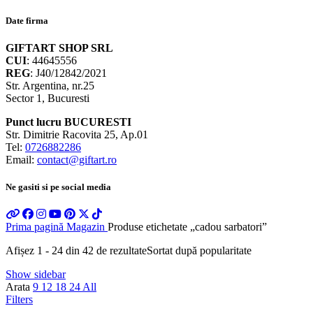
Date firma
GIFTART SHOP SRL
CUI
: 44645556
REG
: J40/12842/2021
Str. Argentina, nr.25
Sector 1, Bucuresti
Punct lucru BUCURESTI
Str. Dimitrie Racovita 25, Ap.01
Tel:
0726882286
Email:
contact@giftart.ro
Ne gasiti si pe social media
Prima pagină
Magazin
Produse etichetate „cadou sarbatori”
Afișez 1 - 24 din 42 de rezultate
Sortat după popularitate
Show sidebar
Arata
9
12
18
24
All
Filters