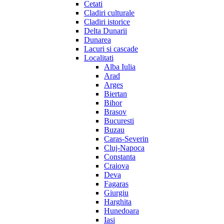
Cetati
Cladiri culturale
Cladiri istorice
Delta Dunarii
Dunarea
Lacuri si cascade
Localitati
Alba Iulia
Arad
Arges
Biertan
Bihor
Brasov
Bucuresti
Buzau
Caras-Severin
Cluj-Napoca
Constanta
Craiova
Deva
Fagaras
Giurgiu
Harghita
Hunedoara
Iasi