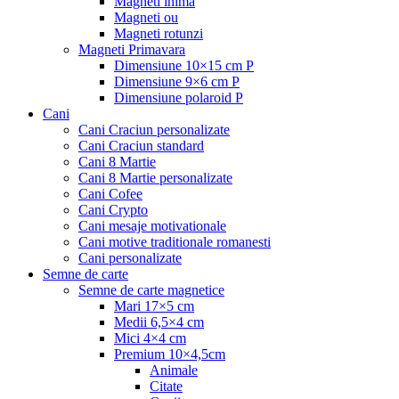
Magneti inima
Magneti ou
Magneti rotunzi
Magneti Primavara
Dimensiune 10×15 cm P
Dimensiune 9×6 cm P
Dimensiune polaroid P
Cani
Cani Craciun personalizate
Cani Craciun standard
Cani 8 Martie
Cani 8 Martie personalizate
Cani Cofee
Cani Crypto
Cani mesaje motivationale
Cani motive traditionale romanesti
Cani personalizate
Semne de carte
Semne de carte magnetice
Mari 17×5 cm
Medii 6,5×4 cm
Mici 4×4 cm
Premium 10×4,5cm
Animale
Citate