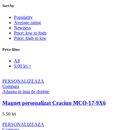
Sort by
Popularity
Average rating
Newness
Price: low to high
Price: high to low
Price filter
All
0.00
lei
+
PERSONALIZEAZA
Compara
Adauga in lista de dorinte
Magnet personalizat Craciun MCO-17-9X6
5.50
lei
PERSONALIZEAZA
Compara