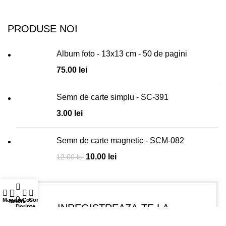
PRODUSE NOI
Album foto - 13x13 cm - 50 de pagini
75.00
lei
Semn de carte simplu - SC-391
3.00
lei
Semn de carte magnetic - SCM-082
10.00
lei
12.00
lei
0
0
Magazin
Cos
Contul meu
Filters
INREGISTREAZA-TE LA
Dorinte
NEWSLETTER-UL NOSTRU