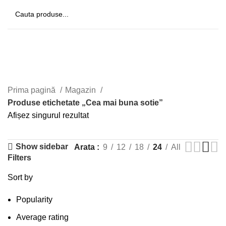
Cea mai buna sotie
Prima pagină
Magazin
Produse etichetate „Cea mai buna sotie”
Afișez singurul rezultat
Show sidebar
Arata
9
12
18
24
All
Filters
Sort by
Popularity
Average rating