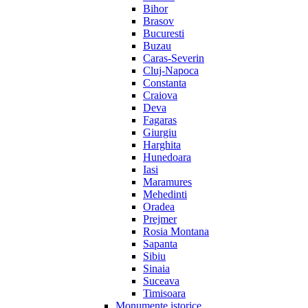
Bihor
Brasov
Bucuresti
Buzau
Caras-Severin
Cluj-Napoca
Constanta
Craiova
Deva
Fagaras
Giurgiu
Harghita
Hunedoara
Iasi
Maramures
Mehedinti
Oradea
Prejmer
Rosia Montana
Sapanta
Sibiu
Sinaia
Suceava
Timisoara
Monumente istorice