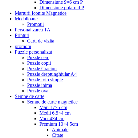
Dimensiune 9×6 cm P
Dimensiune polaroid P
Marturii Iconite Magnetice
Medalioane
Promotii
Personalizarea TA
Printuri
Carti de vizita
promotii
Puzzle personalizat
Puzzle cerc
Puzzle copii
Puzzle Craciun
Puzzle dreptunghiular A4
Puzzle foto simple
Puzzle inima
Puzzle oval
Semne de carte
Semne de carte magnetice
Mari 17×5 cm
Medii 6,5×4 cm
Mici 4×4 cm
Premium 10×4,5cm
Animale
Citate