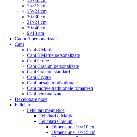
13×18 cm
15×15 cm
15×21 cm
20×30 cm
21×21 cm
30×40 cm
9×13 cm
Cadouri personalizate
Cani
Cani 8 Martie
Cani 8 Martie personalizate
Cani Cofee
Cani Craciun personalizate
Cani Craciun standard
Cani Crypto
Cani mesaje motivationale
Cani motive traditionale romanesti
Cani personalizate
Developare poze
Felicitari
Felicitari magnetice
Felicitari 8 Martie
Felicitari Craciun
Dimensiune 10×10 cm
Dimensiune 10×15 cm