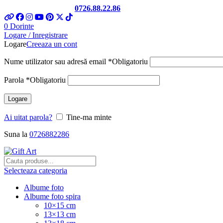
Telefon si Whatsapp
0726.88.22.86
0
Dorinte
Logare / Inregistrare
Logare
Creeaza un cont
Nume utilizator sau adresă email
*
Obligatoriu
Parola
*
Obligatoriu
Logare
Ai uitat parola?
Tine-ma minte
Suna la
0726882286
Selecteaza categoria
Albume foto
Albume foto spira
10×15 cm
13×13 cm