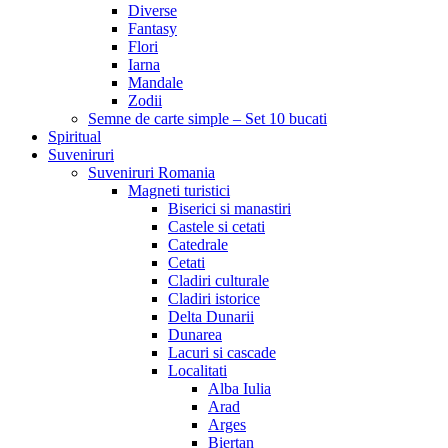
Diverse
Fantasy
Flori
Iarna
Mandale
Zodii
Semne de carte simple – Set 10 bucati
Spiritual
Suveniruri
Suveniruri Romania
Magneti turistici
Biserici si manastiri
Castele si cetati
Catedrale
Cetati
Cladiri culturale
Cladiri istorice
Delta Dunarii
Dunarea
Lacuri si cascade
Localitati
Alba Iulia
Arad
Arges
Biertan