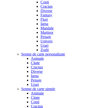
Copii
Craciun
Diverse
Fantasy
Flori
Iarna
Mandale
Martisor
Peisaje
Univers
Urari
Zodii
Semne de carte personalizate
Animale
Citate
Craciun
Diverse
Iarna
Peisaje
Urari
Semne de carte simple
Animale
Citate
Copii
Craciun