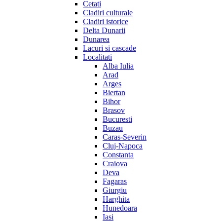
Cetati
Cladiri culturale
Cladiri istorice
Delta Dunarii
Dunarea
Lacuri si cascade
Localitati
Alba Iulia
Arad
Arges
Biertan
Bihor
Brasov
Bucuresti
Buzau
Caras-Severin
Cluj-Napoca
Constanta
Craiova
Deva
Fagaras
Giurgiu
Harghita
Hunedoara
Iasi