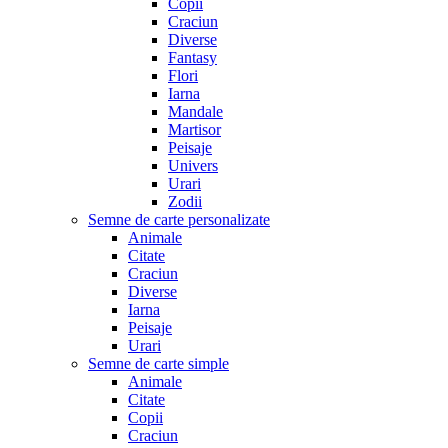
Copii
Craciun
Diverse
Fantasy
Flori
Iarna
Mandale
Martisor
Peisaje
Univers
Urari
Zodii
Semne de carte personalizate
Animale
Citate
Craciun
Diverse
Iarna
Peisaje
Urari
Semne de carte simple
Animale
Citate
Copii
Craciun