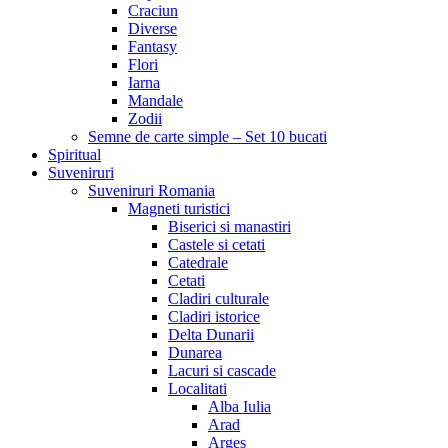
Craciun
Diverse
Fantasy
Flori
Iarna
Mandale
Zodii
Semne de carte simple – Set 10 bucati
Spiritual
Suveniruri
Suveniruri Romania
Magneti turistici
Biserici si manastiri
Castele si cetati
Catedrale
Cetati
Cladiri culturale
Cladiri istorice
Delta Dunarii
Dunarea
Lacuri si cascade
Localitati
Alba Iulia
Arad
Arges