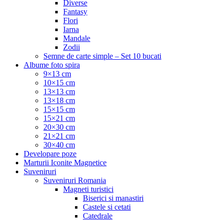
Diverse
Fantasy
Flori
Iarna
Mandale
Zodii
Semne de carte simple – Set 10 bucati
Albume foto spira
9×13 cm
10×15 cm
13×13 cm
13×18 cm
15×15 cm
15×21 cm
20×30 cm
21×21 cm
30×40 cm
Developare poze
Marturii Iconite Magnetice
Suveniruri
Suveniruri Romania
Magneti turistici
Biserici si manastiri
Castele si cetati
Catedrale