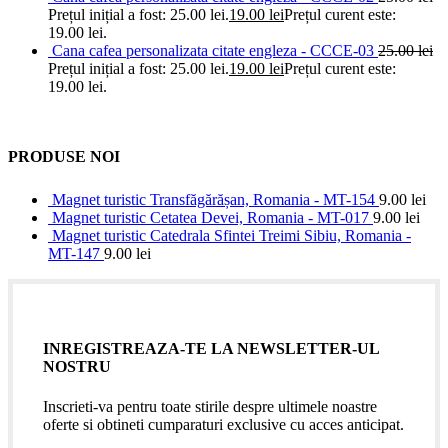
Prețul inițial a fost: 25.00 lei.
19.00
lei
Prețul curent este:
19.00 lei.
Cana cafea personalizata citate engleza - CCCE-03
25.00
lei
Prețul inițial a fost: 25.00 lei.
19.00
lei
Prețul curent este:
19.00 lei.
PRODUSE NOI
Magnet turistic Transfăgărășan, Romania - MT-154
9.00
lei
Magnet turistic Cetatea Devei, Romania - MT-017
9.00
lei
Magnet turistic Catedrala Sfintei Treimi Sibiu, Romania -
MT-147
9.00
lei
INREGISTREAZA-TE LA NEWSLETTER-UL
NOSTRU
Inscrieti-va pentru toate stirile despre ultimele noastre
oferte si obtineti cumparaturi exclusive cu acces anticipat.