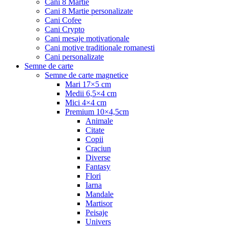
Cani 8 Martie
Cani 8 Martie personalizate
Cani Cofee
Cani Crypto
Cani mesaje motivationale
Cani motive traditionale romanesti
Cani personalizate
Semne de carte
Semne de carte magnetice
Mari 17×5 cm
Medii 6,5×4 cm
Mici 4×4 cm
Premium 10×4,5cm
Animale
Citate
Copii
Craciun
Diverse
Fantasy
Flori
Iarna
Mandale
Martisor
Peisaje
Univers