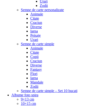
Urari
Zodii
Semne de carte personalizate
Animale
Citate
Craciun
Diverse
Iarna
Peisaje
Urari
Semne de carte simple
Animale
Citate
Copii
Craciun
Diverse
Fantasy
Flori
Iarna
Mandale
Zodii
Semne de carte simple – Set 10 bucati
Albume foto spira
9×13 cm
10×15 cm