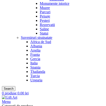
Monumente istorice
Muzee
Parcuri
Peisaje
Pesteri
Rezervatii
Saline
Statui
Suveniruri strainatate
Africa de Sud
Albania
Anglia
Franta
Grecia
Italia
Spania
Thailanda
Turcia
Ungaria
Search
0
produse
0.00
lei
Menu
Categorii de produse