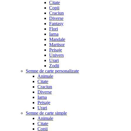
Citate
Copii
Craciun
Diverse
Fantasy
Flori
Iarna
Mandale
Martisor
Peisaje
Univers
Urari
Zodii
Semne de carte personalizate
Animale
Citate
Craciun
Diverse
Iarna
Peisaje
Urari
Semne de carte simple
Animale
Citate
Copii