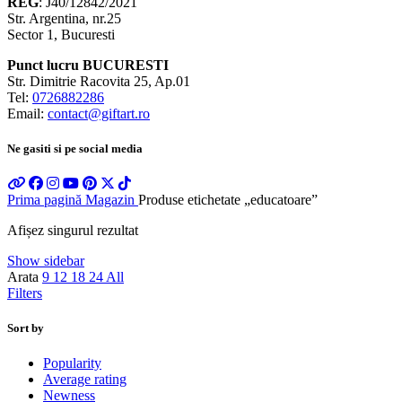
REG
: J40/12842/2021
Str. Argentina, nr.25
Sector 1, Bucuresti
Punct lucru BUCURESTI
Str. Dimitrie Racovita 25, Ap.01
Tel:
0726882286
Email:
contact@giftart.ro
Ne gasiti si pe social media
Prima pagină
Magazin
Produse etichetate „educatoare”
Afișez singurul rezultat
Show sidebar
Arata
9
12
18
24
All
Filters
Sort by
Popularity
Average rating
Newness