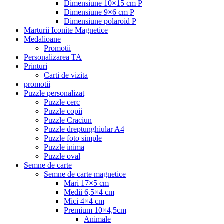
Dimensiune 10×15 cm P
Dimensiune 9×6 cm P
Dimensiune polaroid P
Marturii Iconite Magnetice
Medalioane
Promotii
Personalizarea TA
Printuri
Carti de vizita
promotii
Puzzle personalizat
Puzzle cerc
Puzzle copii
Puzzle Craciun
Puzzle dreptunghiular A4
Puzzle foto simple
Puzzle inima
Puzzle oval
Semne de carte
Semne de carte magnetice
Mari 17×5 cm
Medii 6,5×4 cm
Mici 4×4 cm
Premium 10×4,5cm
Animale