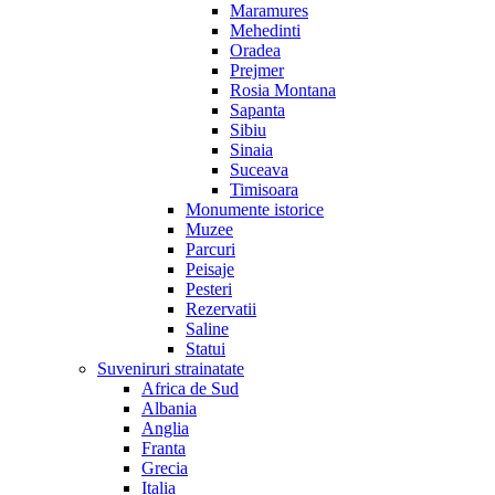
Maramures
Mehedinti
Oradea
Prejmer
Rosia Montana
Sapanta
Sibiu
Sinaia
Suceava
Timisoara
Monumente istorice
Muzee
Parcuri
Peisaje
Pesteri
Rezervatii
Saline
Statui
Suveniruri strainatate
Africa de Sud
Albania
Anglia
Franta
Grecia
Italia