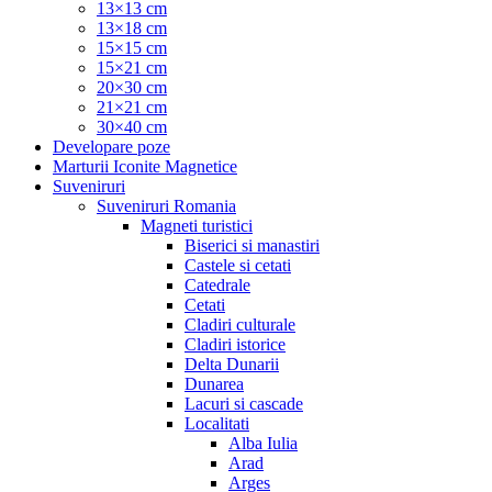
13×13 cm
13×18 cm
15×15 cm
15×21 cm
20×30 cm
21×21 cm
30×40 cm
Developare poze
Marturii Iconite Magnetice
Suveniruri
Suveniruri Romania
Magneti turistici
Biserici si manastiri
Castele si cetati
Catedrale
Cetati
Cladiri culturale
Cladiri istorice
Delta Dunarii
Dunarea
Lacuri si cascade
Localitati
Alba Iulia
Arad
Arges