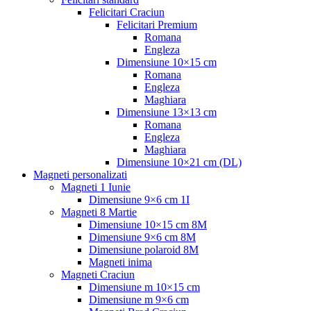
Felicitari Craciun
Felicitari Premium
Romana
Engleza
Dimensiune 10×15 cm
Romana
Engleza
Maghiara
Dimensiune 13×13 cm
Romana
Engleza
Maghiara
Dimensiune 10×21 cm (DL)
Magneti personalizati
Magneti 1 Iunie
Dimensiune 9×6 cm 1I
Magneti 8 Martie
Dimensiune 10×15 cm 8M
Dimensiune 9×6 cm 8M
Dimensiune polaroid 8M
Magneti inima
Magneti Craciun
Dimensiune m 10×15 cm
Dimensiune m 9×6 cm