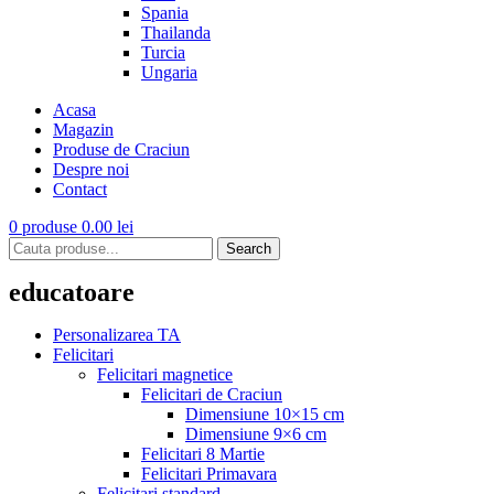
Spania
Thailanda
Turcia
Ungaria
Acasa
Magazin
Produse de Craciun
Despre noi
Contact
0
produse
0.00
lei
Search
educatoare
Personalizarea TA
Felicitari
Felicitari magnetice
Felicitari de Craciun
Dimensiune 10×15 cm
Dimensiune 9×6 cm
Felicitari 8 Martie
Felicitari Primavara
Felicitari standard