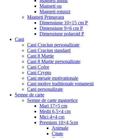
Magneti inima
Magneti ou
Magneti rotunzi
Magneti Primavara
Dimensiune 10×15 cm P
Dimensiune 9×6 cm P
Dimensiune polaroid P
Cani
Cani Craciun personalizate
Cani Craciun standard
Cani 8 Martie
Cani 8 Martie personalizate
Cani Cofee
Cani Crypto
Cani mesaje motivationale
Cani motive traditionale romanesti
Cani personalizate
Semne de carte
Semne de carte magnetice
Mari 17×5 cm
Medii 6,5×4 cm
Mici 4×4 cm
Premium 10×4,5cm
Animale
Citate