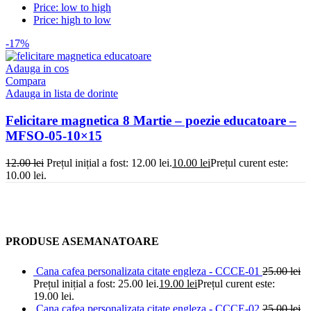
Price: low to high
Price: high to low
-17%
Adauga in cos
Compara
Adauga in lista de dorinte
Felicitare magnetica 8 Martie – poezie educatoare –
MFSO-05-10×15
12.00
lei
Prețul inițial a fost: 12.00 lei.
10.00
lei
Prețul curent este:
10.00 lei.
PRODUSE ASEMANATOARE
Cana cafea personalizata citate engleza - CCCE-01
25.00
lei
Prețul inițial a fost: 25.00 lei.
19.00
lei
Prețul curent este:
19.00 lei.
Cana cafea personalizata citate engleza - CCCE-02
25.00
lei