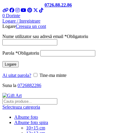
Telefon si Whatsapp
0726.88.22.86
0
Dorinte
Logare / Inregistrare
Logare
Creeaza un cont
Nume utilizator sau adresă email
*
Obligatoriu
Parola
*
Obligatoriu
Logare
Ai uitat parola?
Tine-ma minte
Suna la
0726882286
Selecteaza categoria
Albume foto
Albume foto spira
10×15 cm