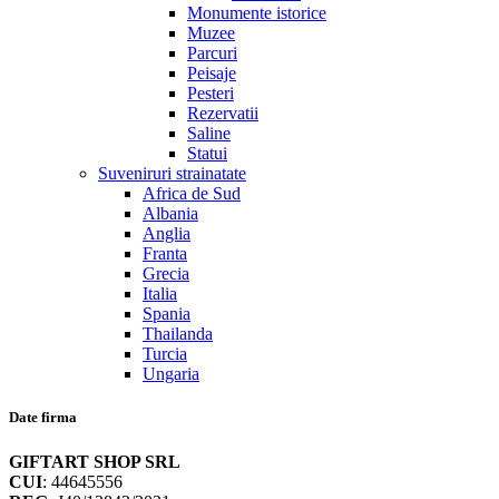
Monumente istorice
Muzee
Parcuri
Peisaje
Pesteri
Rezervatii
Saline
Statui
Suveniruri strainatate
Africa de Sud
Albania
Anglia
Franta
Grecia
Italia
Spania
Thailanda
Turcia
Ungaria
Date firma
GIFTART SHOP SRL
CUI
: 44645556