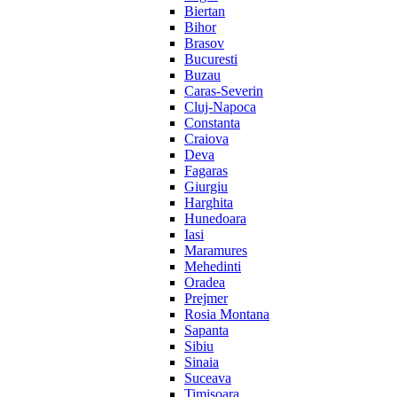
Biertan
Bihor
Brasov
Bucuresti
Buzau
Caras-Severin
Cluj-Napoca
Constanta
Craiova
Deva
Fagaras
Giurgiu
Harghita
Hunedoara
Iasi
Maramures
Mehedinti
Oradea
Prejmer
Rosia Montana
Sapanta
Sibiu
Sinaia
Suceava
Timisoara