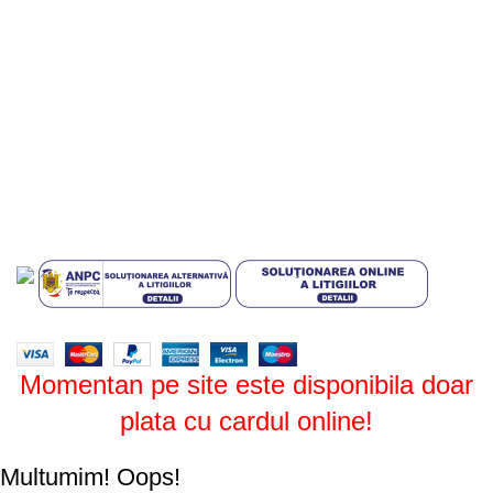
Termeni si conditii
Politica de confidentialitate
Politica de livrare si retur
Politică cookie-uri (UE)
ANPC
Plati sigure prin MobilPay
Design by
ZENOS
theme
2024.
Momentan pe site este disponibila doar
plata cu cardul online!
Multumim!
Oops!