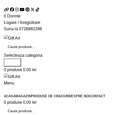
Telefon si Whatsapp
0726.88.22.86
0
Dorinte
Logare / Inregistrare
Suna la
0726882286
Selecteaza categoria
Search
0
produse
0.00
lei
Menu
Categorii de produse
ACASA
MAGAZIN
PRODUSE DE CRACIUN
DESPRE NOI
CONTACT
0
produse
0.00
lei