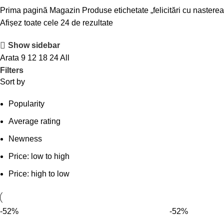
Prima pagină
Magazin
Produse etichetate „felicitări cu nastere
Afișez toate cele 24 de rezultate
Show sidebar
Arata
9
12
18
24
All
Filters
Sort by
Popularity
Average rating
Newness
Price: low to high
Price: high to low
-52%
-52%