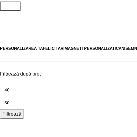
Search
felicitări cu nasterea domnului
PERSONALIZAREA TA
FELICITARI
MAGNETI PERSONALIZATI
CANI
SEMN
Filtrează după preț
Filtrează