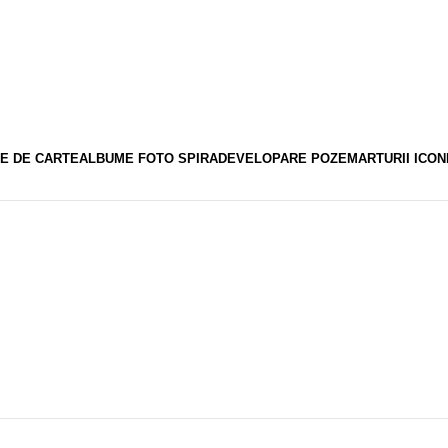
E DE CARTE
ALBUME FOTO SPIRA
DEVELOPARE POZE
MARTURII ICON