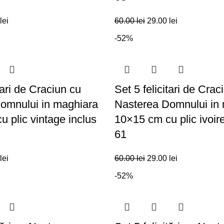
lei
60.00
lei
29.00
lei
-52%
tari de Craciun cu
Set 5 felicitari de Crac
omnului in maghiara
Nasterea Domnului in
 plic vintage inclus
10×15 cm cu plic ivoir
61
lei
60.00
lei
29.00
lei
-52%