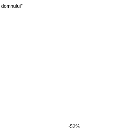
a domnului”
-52%