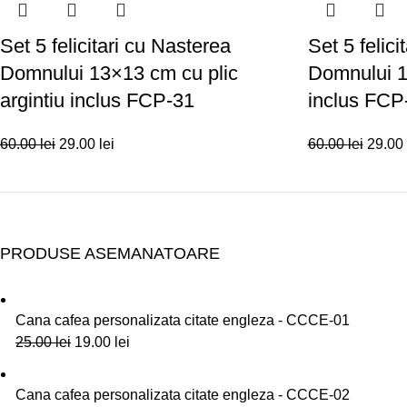
Set 5 felicitari cu Nasterea
Set 5 felici
Domnului 13×13 cm cu plic
Domnului 1
argintiu inclus FCP-31
inclus FCP
60.00
lei
29.00
lei
60.00
lei
29.00
PRODUSE ASEMANATOARE
Cana cafea personalizata citate engleza - CCCE-01
25.00
lei
19.00
lei
Cana cafea personalizata citate engleza - CCCE-02