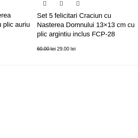
erea
Set 5 felicitari Craciun cu
plic auriu
Nasterea Domnului 13×13 cm cu
plic argintiu inclus FCP-28
60.00
lei
29.00
lei