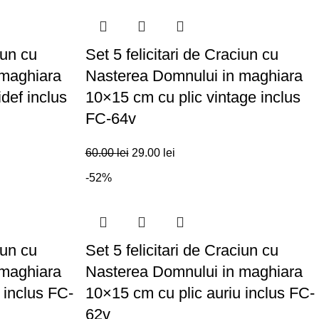
iun cu
Set 5 felicitari de Craciun cu
 maghiara
Nasterea Domnului in maghiara
def inclus
10×15 cm cu plic vintage inclus
FC-64v
60.00
lei
29.00
lei
-52%
iun cu
Set 5 felicitari de Craciun cu
 maghiara
Nasterea Domnului in maghiara
 inclus FC-
10×15 cm cu plic auriu inclus FC-
62v