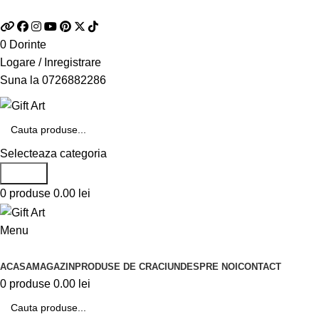
Telefon si Whatsapp
0726.88.22.86
0
Dorinte
Logare / Inregistrare
Suna la
0726882286
Selecteaza categoria
Search
0
produse
0.00
lei
Menu
Categorii de produse
ACASA
MAGAZIN
PRODUSE DE CRACIUN
DESPRE NOI
CONTACT
0
produse
0.00
lei