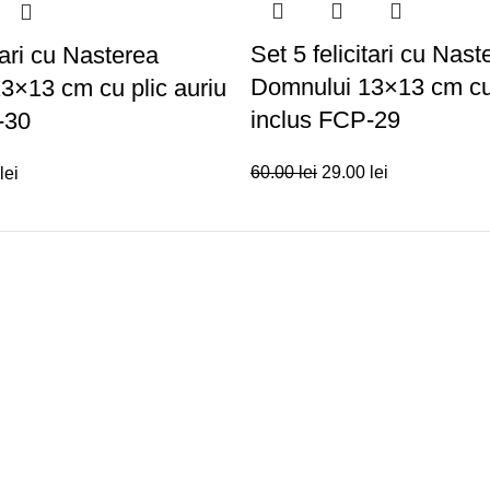
Set 5 felicitari cu Nast
tari cu Nasterea
Domnului 13×13 cm cu 
3×13 cm cu plic auriu
inclus FCP-29
-30
60.00
lei
29.00
lei
lei