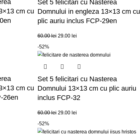
erea
Set 5 felicitari cu Nasterea
13×13 cm cu
Domnului in engleza 13×13 cm cu
30en
plic auriu inclus FCP-29en
60.00
lei
29.00
lei
-52%
erea
Set 5 felicitari cu Nasterea
13×13 cm cu
Domnului 13×13 cm cu plic auriu
CP-26en
inclus FCP-32
60.00
lei
29.00
lei
-52%