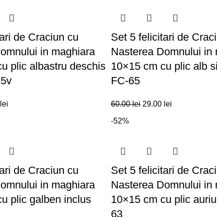
tari de Craciun cu
Set 5 felicitari de Crac
omnului in maghiara
Nasterea Domnului in
 plic albastru deschis
10×15 cm cu plic alb si
65v
FC-65
lei
60.00
lei
29.00
lei
-52%
tari de Craciun cu
Set 5 felicitari de Crac
omnului in maghiara
Nasterea Domnului in
 plic galben inclus
10×15 cm cu plic auriu
63