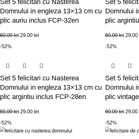
Set 5 felicitări cu Nasterea
Set 5 felici
Domnului in engleza 13×13 cm cu
Domnului i
plic auriu inclus FCP-32en
plic argint
60.00
lei
29.00
lei
60.00
lei
29.00
-52%
-52%
Set 5 felicitari cu Nasterea
Set 5 felici
Domnului in engleza 13×13 cm cu
Domnului i
plic argintiu inclus FCP-28en
plic vintag
60.00
lei
29.00
lei
60.00
lei
29.00
-52%
-52%