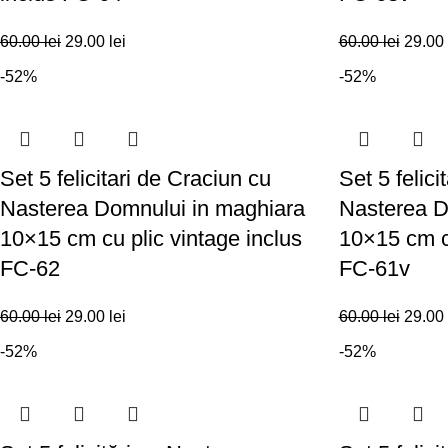
60.00
lei
29.00
lei
60.00
lei
29.00
-52%
-52%
Set 5 felicitari de Craciun cu
Set 5 felici
Nasterea Domnului in maghiara
Nasterea D
10×15 cm cu plic vintage inclus
10×15 cm cu
FC-62
FC-61v
60.00
lei
29.00
lei
60.00
lei
29.00
-52%
-52%