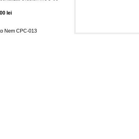
.00
lei
to Nem CPC-013
Informatii utile
Termeni si conditii
Politica de confidentialitate
Politica de livrare si retur
Politică cookie-uri (UE)
ANPC