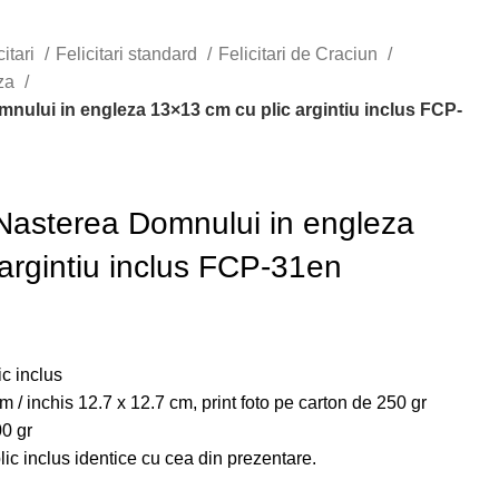
citari
Felicitari standard
Felicitari de Craciun
za
omnului in engleza 13×13 cm cu plic argintiu inclus FCP-
u Nasterea Domnului in engleza
argintiu inclus FCP-31en
ic inclus
m / inchis 12.7 x 12.7 cm, print foto pe carton de 250 gr
00 gr
plic inclus identice cu cea din prezentare.