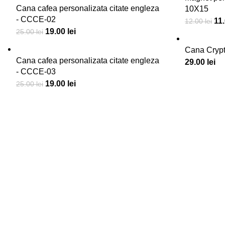
Cana cafea personalizata citate engleza
10X15
- CCCE-02
11
12.00
lei
19.00
lei
25.00
lei
Cana Cryp
Cana cafea personalizata citate engleza
29.00
lei
- CCCE-03
19.00
lei
25.00
lei