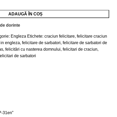
ADAUGĂ ÎN COȘ
 de dorinte
orie:
Engleza
Etichete:
craciun felicitare
,
felicitare craciun
n in engleza
,
felicitare de sarbatori
,
felicitare de sarbatori de
as
,
felicitări cu nasterea domnului
,
felicitari de craciun
,
felicitari de sarbatori
CP-31en”