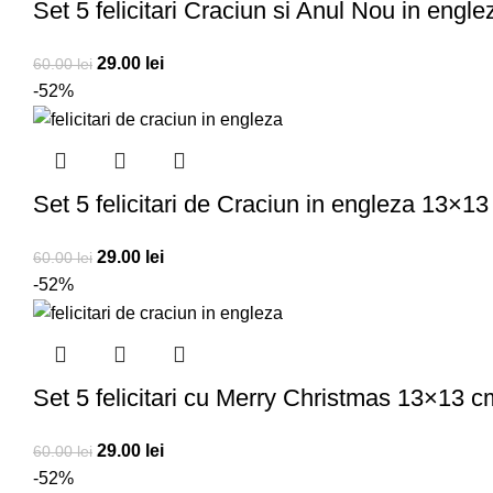
Set 5 felicitari Craciun si Anul Nou in eng
29.00
lei
60.00
lei
-52%
Set 5 felicitari de Craciun in engleza 13×1
29.00
lei
60.00
lei
-52%
Set 5 felicitari cu Merry Christmas 13×13 
29.00
lei
60.00
lei
-52%