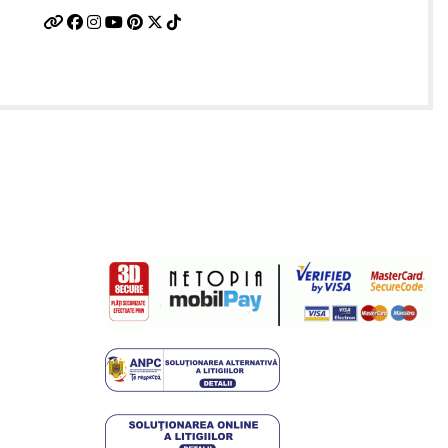
Plati sigure prin MobilPay