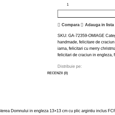
Compara
Adauga in lista
SKU:
GA-72359-OMIAGE
Categ
handmade
,
felicitare de craciu
iarna
,
felicitari cu merry christm
felicitari de craciun in engleza
,
Distribuie pe:
RECENZII (0)
 Nasterea Domnului in engleza 13×13 cm cu plic argintiu inclus F