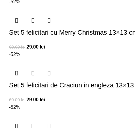
-52%
Set 5 felicitari cu Merry Christmas 13×13 c
29.00
lei
60.00
lei
-52%
Set 5 felicitari de Craciun in engleza 13×1
29.00
lei
60.00
lei
-52%