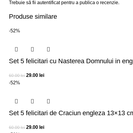
Trebuie să fii
autentificat
pentru a publica o recenzie.
Produse similare
-52%
Set 5 felicitari cu Nasterea Domnului in e
29.00
lei
60.00
lei
-52%
Set 5 felicitari de Craciun engleza 13×13 c
29.00
lei
60.00
lei