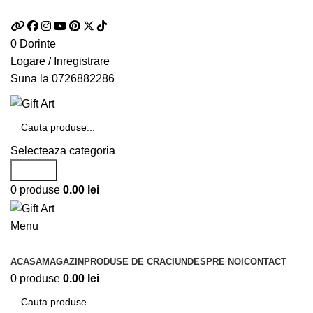
Telefon si Whatsapp
0726.88.22.86
0
Dorinte
Logare / Inregistrare
Suna la
0726882286
Selecteaza categoria
Search
0
produse
0.00
lei
Menu
Categorii de produse
ACASA
MAGAZIN
PRODUSE DE CRACIUN
DESPRE NOI
CONTACT
0
produse
0.00
lei