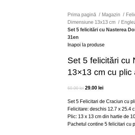
Prima pagină
Magazin
Feli
Dimensiune 13x13 cm
Engle
Set 5 felicitări cu Nasterea D
31en
Inapoi la produse
Set 5 felicitări c
13×13 cm cu plic 
29.00
lei
60.00
lei
Set 5 Felicitari de Craciun cu pl
Felicitare: deschis 12.7 x 25.4 c
Plic: 13 x 13 cm din hartie de 1
Pachetul contine 5 felicitari cu 