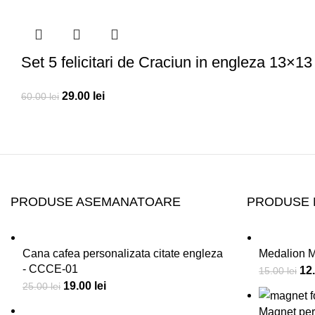
Set 5 felicitari de Craciun in engleza 13×1
29.00
lei
60.00
lei
PRODUSE ASEMANATOARE
PRODUSE 
Cana cafea personalizata citate engleza
Medalion M
- CCCE-01
12
15.00
lei
19.00
lei
25.00
lei
Magnet per