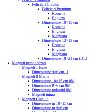
Felicitari Craciun
Felicitari Premium
Romana
Engleza
Dimensiune 10×15 cm
Romana
Engleza
Maghiara
Dimensiune 13×13 cm
Romana
Engleza
Maghiara
Dimensiune 10×21 cm (DL)
Magneti personalizati
Magneti 1 Iunie
Dimensiune 9×6 cm 1I
Magneti 8 Martie
Dimensiune 10×15 cm 8M
Dimensiune 9×6 cm 8M
Dimensiune polaroid 8M
Magneti inima
Magneti Craciun
Dimensiune m 10×15 cm
Dimensiune m 9×6 cm