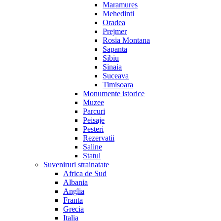
Maramures
Mehedinti
Oradea
Prejmer
Rosia Montana
Sapanta
Sibiu
Sinaia
Suceava
Timisoara
Monumente istorice
Muzee
Parcuri
Peisaje
Pesteri
Rezervatii
Saline
Statui
Suveniruri strainatate
Africa de Sud
Albania
Anglia
Franta
Grecia
Italia