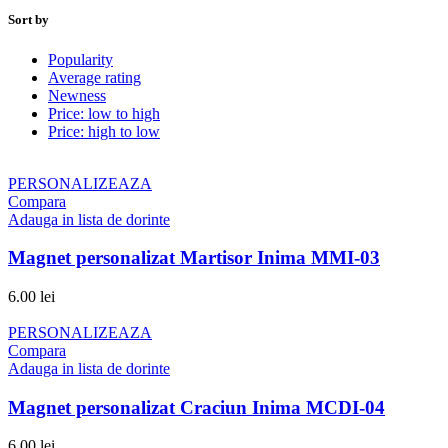
Sort by
Popularity
Average rating
Newness
Price: low to high
Price: high to low
PERSONALIZEAZA
Compara
Adauga in lista de dorinte
Magnet personalizat Martisor Inima MMI-03
6.00
lei
PERSONALIZEAZA
Compara
Adauga in lista de dorinte
Magnet personalizat Craciun Inima MCDI-04
6.00
lei