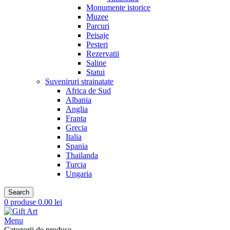
Monumente istorice
Muzee
Parcuri
Peisaje
Pesteri
Rezervatii
Saline
Statui
Suveniruri strainatate
Africa de Sud
Albania
Anglia
Franta
Grecia
Italia
Spania
Thailanda
Turcia
Ungaria
Search
0
produse
0.00
lei
Menu
Categorii de produse