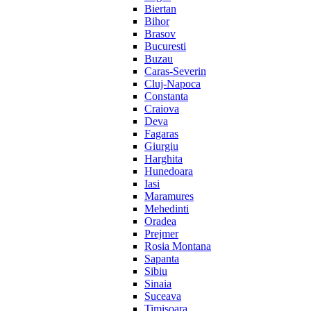
Biertan
Bihor
Brasov
Bucuresti
Buzau
Caras-Severin
Cluj-Napoca
Constanta
Craiova
Deva
Fagaras
Giurgiu
Harghita
Hunedoara
Iasi
Maramures
Mehedinti
Oradea
Prejmer
Rosia Montana
Sapanta
Sibiu
Sinaia
Suceava
Timisoara