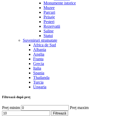
Monumente istorice
Muzee
Parcuri
Peisaje
Pesteri
Rezervatii
Saline
Statui
Suveniruri strainatate
Africa de Sud
Albania
Anglia
Franta
Grecia
Italia
Spania
Thailanda
Turcia
Ungaria
Filtrează după preț
Preț minim
Preț maxim
Filtrează