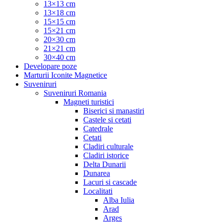
13×13 cm
13×18 cm
15×15 cm
15×21 cm
20×30 cm
21×21 cm
30×40 cm
Developare poze
Marturii Iconite Magnetice
Suveniruri
Suveniruri Romania
Magneti turistici
Biserici si manastiri
Castele si cetati
Catedrale
Cetati
Cladiri culturale
Cladiri istorice
Delta Dunarii
Dunarea
Lacuri si cascade
Localitati
Alba Iulia
Arad
Arges