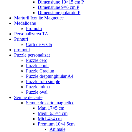
Dimensiune 10×15 cm P
Dimensiune 9×6 cm P
Dimensiune polaroid P
Marturii Iconite Magnetice
Medalioane
Promotii
Personalizarea TA
Printuri
Carti de vizita
promotii
Puzzle personalizat
Puzzle cerc
Puzzle copii
Puzzle Craciun
Puzzle dreptunghiular A4
Puzzle foto simple
Puzzle inima
Puzzle oval
Semne de carte
Semne de carte magnetice
Mari 17×5 cm
Medii 6,5×4 cm
Mici 4×4 cm
Premium 10×4,5cm
Animale