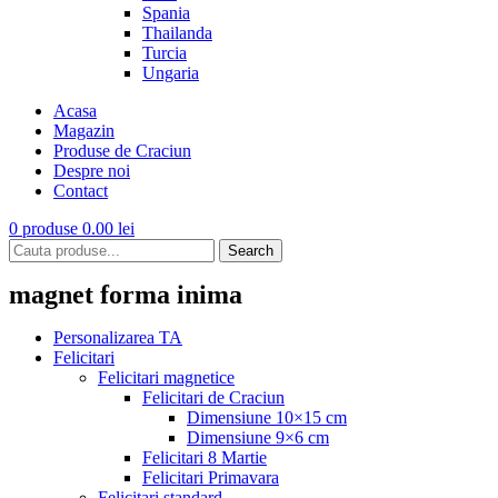
Spania
Thailanda
Turcia
Ungaria
Acasa
Magazin
Produse de Craciun
Despre noi
Contact
0
produse
0.00
lei
Search
magnet forma inima
Personalizarea TA
Felicitari
Felicitari magnetice
Felicitari de Craciun
Dimensiune 10×15 cm
Dimensiune 9×6 cm
Felicitari 8 Martie
Felicitari Primavara
Felicitari standard