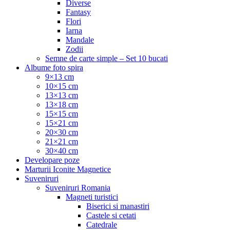
Diverse
Fantasy
Flori
Iarna
Mandale
Zodii
Semne de carte simple – Set 10 bucati
Albume foto spira
9×13 cm
10×15 cm
13×13 cm
13×18 cm
15×15 cm
15×21 cm
20×30 cm
21×21 cm
30×40 cm
Developare poze
Marturii Iconite Magnetice
Suveniruri
Suveniruri Romania
Magneti turistici
Biserici si manastiri
Castele si cetati
Catedrale