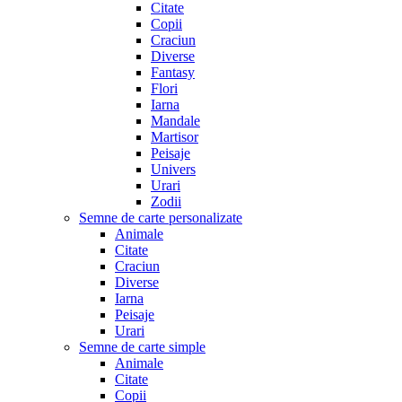
Citate
Copii
Craciun
Diverse
Fantasy
Flori
Iarna
Mandale
Martisor
Peisaje
Univers
Urari
Zodii
Semne de carte personalizate
Animale
Citate
Craciun
Diverse
Iarna
Peisaje
Urari
Semne de carte simple
Animale
Citate
Copii