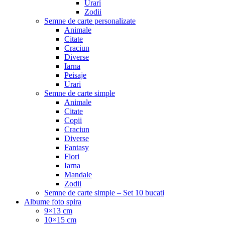
Urari
Zodii
Semne de carte personalizate
Animale
Citate
Craciun
Diverse
Iarna
Peisaje
Urari
Semne de carte simple
Animale
Citate
Copii
Craciun
Diverse
Fantasy
Flori
Iarna
Mandale
Zodii
Semne de carte simple – Set 10 bucati
Albume foto spira
9×13 cm
10×15 cm