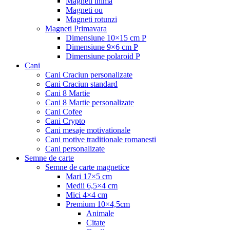
Magneti inima
Magneti ou
Magneti rotunzi
Magneti Primavara
Dimensiune 10×15 cm P
Dimensiune 9×6 cm P
Dimensiune polaroid P
Cani
Cani Craciun personalizate
Cani Craciun standard
Cani 8 Martie
Cani 8 Martie personalizate
Cani Cofee
Cani Crypto
Cani mesaje motivationale
Cani motive traditionale romanesti
Cani personalizate
Semne de carte
Semne de carte magnetice
Mari 17×5 cm
Medii 6,5×4 cm
Mici 4×4 cm
Premium 10×4,5cm
Animale
Citate