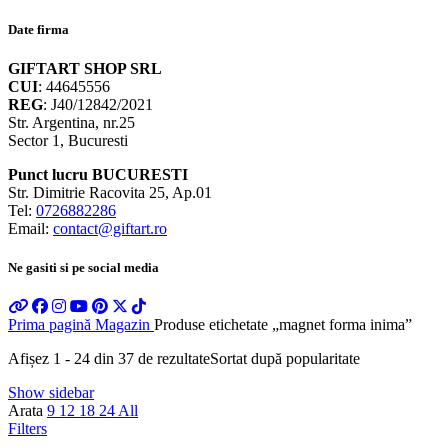
Date firma
GIFTART SHOP SRL
CUI
: 44645556
REG
: J40/12842/2021
Str. Argentina, nr.25
Sector 1, Bucuresti
Punct lucru BUCURESTI
Str. Dimitrie Racovita 25, Ap.01
Tel:
0726882286
Email:
contact@giftart.ro
Ne gasiti si pe social media
Prima pagină
Magazin
Produse etichetate „magnet forma inima”
Afișez 1 - 24 din 37 de rezultate
Sortat după popularitate
Show sidebar
Arata
9
12
18
24
All
Filters