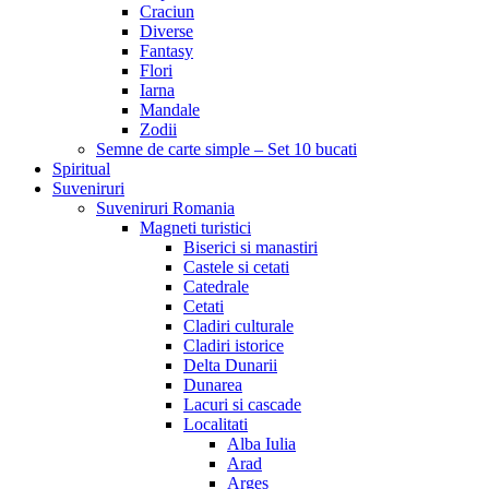
Craciun
Diverse
Fantasy
Flori
Iarna
Mandale
Zodii
Semne de carte simple – Set 10 bucati
Spiritual
Suveniruri
Suveniruri Romania
Magneti turistici
Biserici si manastiri
Castele si cetati
Catedrale
Cetati
Cladiri culturale
Cladiri istorice
Delta Dunarii
Dunarea
Lacuri si cascade
Localitati
Alba Iulia
Arad
Arges