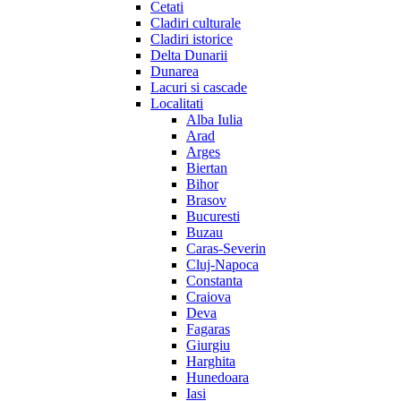
Cetati
Cladiri culturale
Cladiri istorice
Delta Dunarii
Dunarea
Lacuri si cascade
Localitati
Alba Iulia
Arad
Arges
Biertan
Bihor
Brasov
Bucuresti
Buzau
Caras-Severin
Cluj-Napoca
Constanta
Craiova
Deva
Fagaras
Giurgiu
Harghita
Hunedoara
Iasi