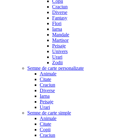
Copii
Craciun
Diverse
Fantasy
Flori
Iarna
Mandale
Martisor
Peisaje
Univers
Urari
Zodii
Semne de carte personalizate
Animale
Citate
Craciun
Diverse
Iarna
Peisaje
Urari
Semne de carte simple
Animale
Citate
Copii
Craciun