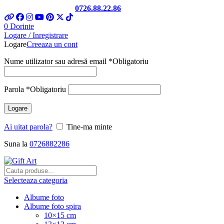
Telefon si Whatsapp
0726.88.22.86
0
Dorinte
Logare / Inregistrare
Logare
Creeaza un cont
Nume utilizator sau adresă email
*
Obligatoriu
Parola
*
Obligatoriu
Logare
Ai uitat parola?
Tine-ma minte
Suna la
0726882286
Selecteaza categoria
Albume foto
Albume foto spira
10×15 cm