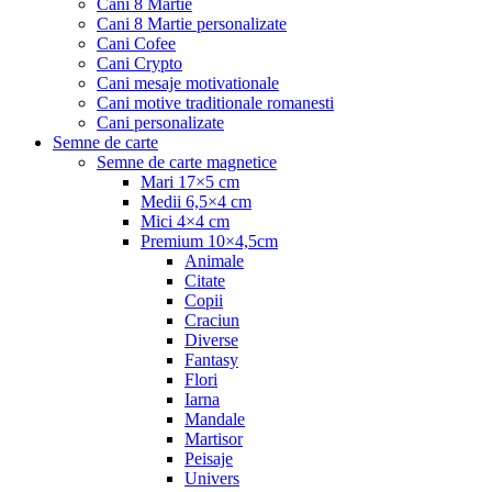
Cani 8 Martie
Cani 8 Martie personalizate
Cani Cofee
Cani Crypto
Cani mesaje motivationale
Cani motive traditionale romanesti
Cani personalizate
Semne de carte
Semne de carte magnetice
Mari 17×5 cm
Medii 6,5×4 cm
Mici 4×4 cm
Premium 10×4,5cm
Animale
Citate
Copii
Craciun
Diverse
Fantasy
Flori
Iarna
Mandale
Martisor
Peisaje
Univers