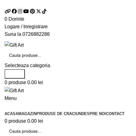
Telefon si Whatsapp
0726.88.22.86
0
Dorinte
Logare / Inregistrare
Suna la
0726882286
Selecteaza categoria
Search
0
produse
0.00
lei
Menu
Categorii de produse
ACASA
MAGAZIN
PRODUSE DE CRACIUN
DESPRE NOI
CONTACT
0
produse
0.00
lei