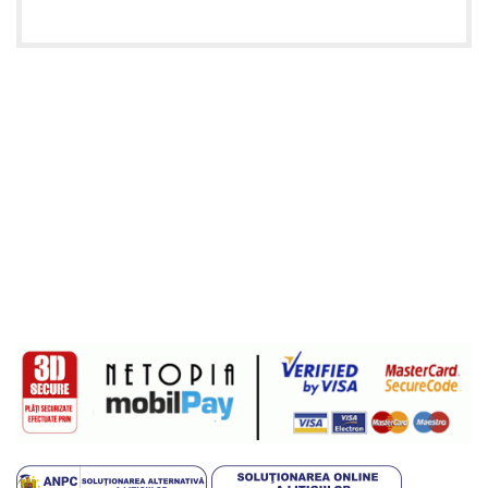
Informatii utile
Termeni si conditii
Politica de confidentialitate
Politica de livrare si retur
Politică cookie-uri (UE)
ANPC
Plati sigure prin MobilPay