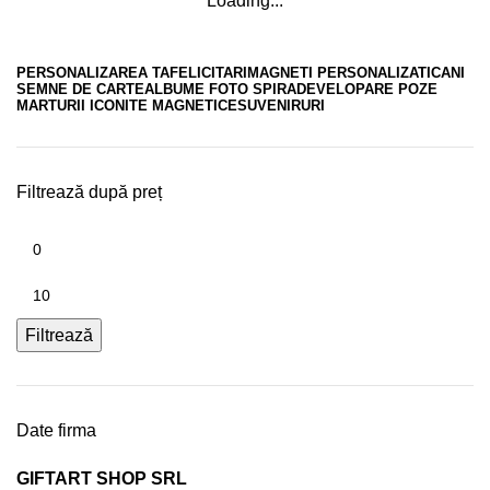
Loading...
PERSONALIZAREA TA
FELICITARI
MAGNETI PERSONALIZATI
CANI
SEMNE DE CARTE
ALBUME FOTO SPIRA
DEVELOPARE POZE
MARTURII ICONITE MAGNETICE
SUVENIRURI
Filtrează după preț
Filtrează
Date firma
GIFTART SHOP SRL