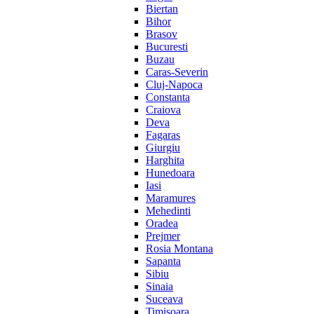
Biertan
Bihor
Brasov
Bucuresti
Buzau
Caras-Severin
Cluj-Napoca
Constanta
Craiova
Deva
Fagaras
Giurgiu
Harghita
Hunedoara
Iasi
Maramures
Mehedinti
Oradea
Prejmer
Rosia Montana
Sapanta
Sibiu
Sinaia
Suceava
Timisoara