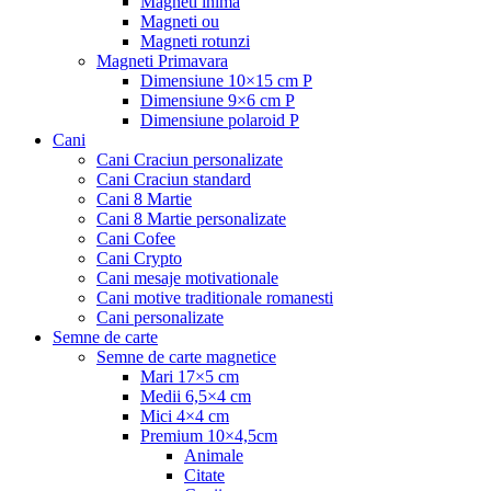
Magneti inima
Magneti ou
Magneti rotunzi
Magneti Primavara
Dimensiune 10×15 cm P
Dimensiune 9×6 cm P
Dimensiune polaroid P
Cani
Cani Craciun personalizate
Cani Craciun standard
Cani 8 Martie
Cani 8 Martie personalizate
Cani Cofee
Cani Crypto
Cani mesaje motivationale
Cani motive traditionale romanesti
Cani personalizate
Semne de carte
Semne de carte magnetice
Mari 17×5 cm
Medii 6,5×4 cm
Mici 4×4 cm
Premium 10×4,5cm
Animale
Citate