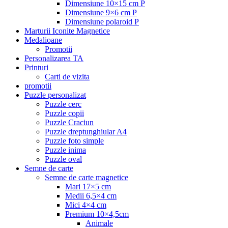
Dimensiune 10×15 cm P
Dimensiune 9×6 cm P
Dimensiune polaroid P
Marturii Iconite Magnetice
Medalioane
Promotii
Personalizarea TA
Printuri
Carti de vizita
promotii
Puzzle personalizat
Puzzle cerc
Puzzle copii
Puzzle Craciun
Puzzle dreptunghiular A4
Puzzle foto simple
Puzzle inima
Puzzle oval
Semne de carte
Semne de carte magnetice
Mari 17×5 cm
Medii 6,5×4 cm
Mici 4×4 cm
Premium 10×4,5cm
Animale