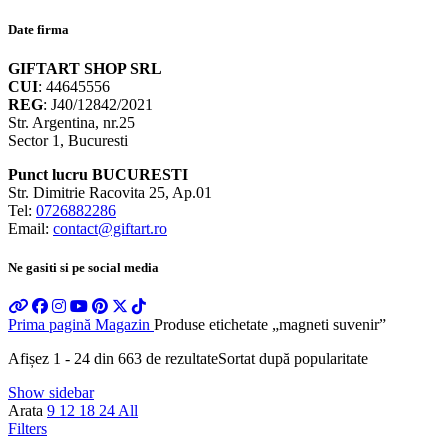
Date firma
GIFTART SHOP SRL
CUI
: 44645556
REG
: J40/12842/2021
Str. Argentina, nr.25
Sector 1, Bucuresti
Punct lucru BUCURESTI
Str. Dimitrie Racovita 25, Ap.01
Tel:
0726882286
Email:
contact@giftart.ro
Ne gasiti si pe social media
Prima pagină
Magazin
Produse etichetate „magneti suvenir”
Afișez 1 - 24 din 663 de rezultate
Sortat după popularitate
Show sidebar
Arata
9
12
18
24
All
Filters