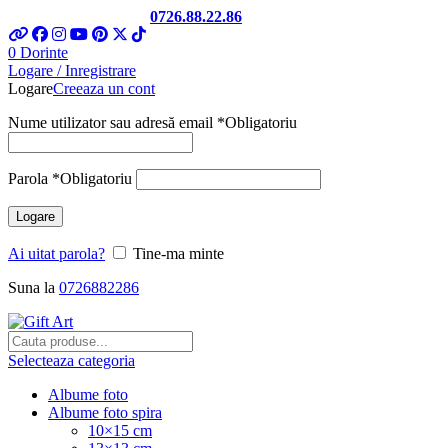
Telefon si Whatsapp
0726.88.22.86
0
Dorinte
Logare / Inregistrare
Logare
Creeaza un cont
Nume utilizator sau adresă email
*
Obligatoriu
Parola
*
Obligatoriu
Logare
Ai uitat parola?
Tine-ma minte
Suna la
0726882286
Selecteaza categoria
Albume foto
Albume foto spira
10×15 cm