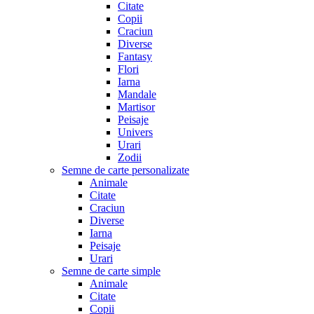
Citate
Copii
Craciun
Diverse
Fantasy
Flori
Iarna
Mandale
Martisor
Peisaje
Univers
Urari
Zodii
Semne de carte personalizate
Animale
Citate
Craciun
Diverse
Iarna
Peisaje
Urari
Semne de carte simple
Animale
Citate
Copii