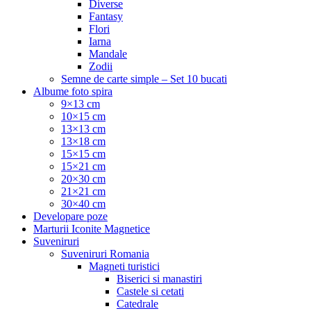
Diverse
Fantasy
Flori
Iarna
Mandale
Zodii
Semne de carte simple – Set 10 bucati
Albume foto spira
9×13 cm
10×15 cm
13×13 cm
13×18 cm
15×15 cm
15×21 cm
20×30 cm
21×21 cm
30×40 cm
Developare poze
Marturii Iconite Magnetice
Suveniruri
Suveniruri Romania
Magneti turistici
Biserici si manastiri
Castele si cetati
Catedrale