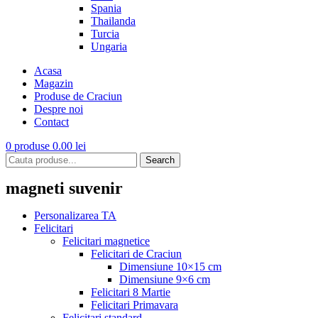
Spania
Thailanda
Turcia
Ungaria
Acasa
Magazin
Produse de Craciun
Despre noi
Contact
0
produse
0.00
lei
Search
magneti suvenir
Personalizarea TA
Felicitari
Felicitari magnetice
Felicitari de Craciun
Dimensiune 10×15 cm
Dimensiune 9×6 cm
Felicitari 8 Martie
Felicitari Primavara
Felicitari standard