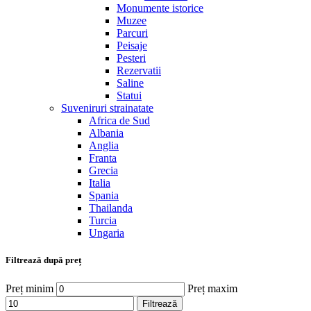
Monumente istorice
Muzee
Parcuri
Peisaje
Pesteri
Rezervatii
Saline
Statui
Suveniruri strainatate
Africa de Sud
Albania
Anglia
Franta
Grecia
Italia
Spania
Thailanda
Turcia
Ungaria
Filtrează după preț
Preț minim
Preț maxim
Filtrează