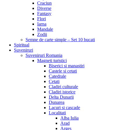
Craciun
Diverse
Fantasy
Flori
Iarna
Mandale
Zodii
Semne de carte simple – Set 10 bucati
Spiritual
Suveniruri
Suveniruri Romania
Magneti turistici
Biserici si manastiri
Castele si cetati
Catedrale
Cetati
Cladiri culturale
Cladiri istorice
Delta Dunarii
Dunarea
Lacuri si cascade
Localitati
Alba Iulia
Arad
Arges