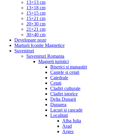
13×13 cm
13×18 cm
15×15 cm
15×21 cm
20×30 cm
21×21 cm
30×40 cm
Developare poze
Marturii Iconite Magnetice
Suveniruri
Suveniruri Romania
Magneti turistici
Biserici si manastiri
Castele si cetati
Catedrale
Cetati
Cladiri culturale
Cladiri istorice
Delta Dunarii
Dunarea
Lacuri si cascade
Localitati
Alba Iulia
Arad
Arges