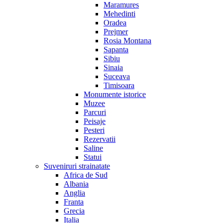
Maramures
Mehedinti
Oradea
Prejmer
Rosia Montana
Sapanta
Sibiu
Sinaia
Suceava
Timisoara
Monumente istorice
Muzee
Parcuri
Peisaje
Pesteri
Rezervatii
Saline
Statui
Suveniruri strainatate
Africa de Sud
Albania
Anglia
Franta
Grecia
Italia