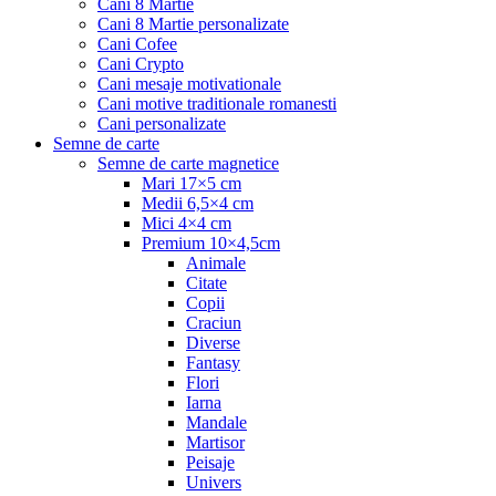
Cani 8 Martie
Cani 8 Martie personalizate
Cani Cofee
Cani Crypto
Cani mesaje motivationale
Cani motive traditionale romanesti
Cani personalizate
Semne de carte
Semne de carte magnetice
Mari 17×5 cm
Medii 6,5×4 cm
Mici 4×4 cm
Premium 10×4,5cm
Animale
Citate
Copii
Craciun
Diverse
Fantasy
Flori
Iarna
Mandale
Martisor
Peisaje
Univers