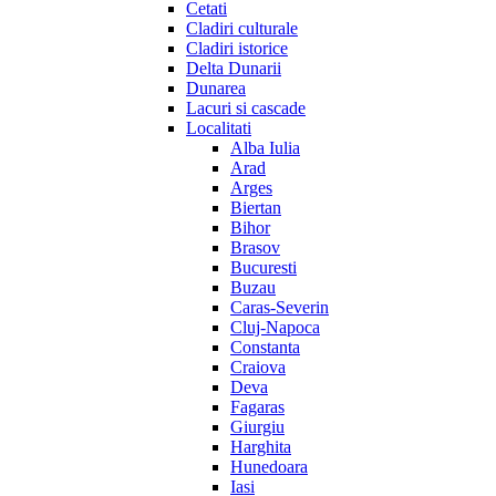
Cetati
Cladiri culturale
Cladiri istorice
Delta Dunarii
Dunarea
Lacuri si cascade
Localitati
Alba Iulia
Arad
Arges
Biertan
Bihor
Brasov
Bucuresti
Buzau
Caras-Severin
Cluj-Napoca
Constanta
Craiova
Deva
Fagaras
Giurgiu
Harghita
Hunedoara
Iasi