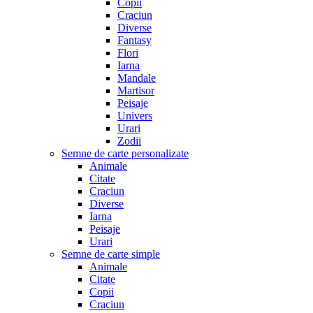
Copii
Craciun
Diverse
Fantasy
Flori
Iarna
Mandale
Martisor
Peisaje
Univers
Urari
Zodii
Semne de carte personalizate
Animale
Citate
Craciun
Diverse
Iarna
Peisaje
Urari
Semne de carte simple
Animale
Citate
Copii
Craciun