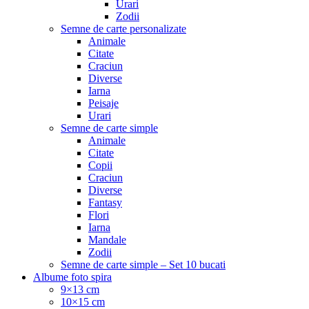
Urari
Zodii
Semne de carte personalizate
Animale
Citate
Craciun
Diverse
Iarna
Peisaje
Urari
Semne de carte simple
Animale
Citate
Copii
Craciun
Diverse
Fantasy
Flori
Iarna
Mandale
Zodii
Semne de carte simple – Set 10 bucati
Albume foto spira
9×13 cm
10×15 cm