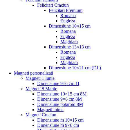
Felicitari Craciun
Felicitari Premium
Romana
Engleza
Dimensiune 10×15 cm
Romana
Engleza
Maghiara
Dimensiune 13×13 cm
Romana
Engleza
Maghiara
Dimensiune 10×21 cm (DL)
Magneti personalizati
Magneti 1 Iunie
Dimensiune 9×6 cm 1I
Magneti 8 Martie
Dimensiune 10×15 cm 8M
Dimensiune 9×6 cm 8M
Dimensiune polaroid 8M
Magneti inima
Magneti Craciun
Dimensiune m 10×15 cm
Dimensiune m 9×6 cm