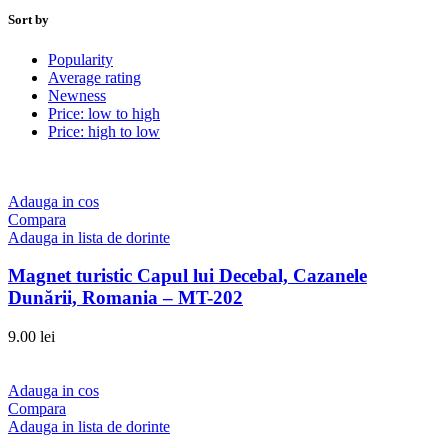
Sort by
Popularity
Average rating
Newness
Price: low to high
Price: high to low
Adauga in cos
Compara
Adauga in lista de dorinte
Magnet turistic Capul lui Decebal, Cazanele
Dunării, Romania – MT-202
9.00
lei
Adauga in cos
Compara
Adauga in lista de dorinte