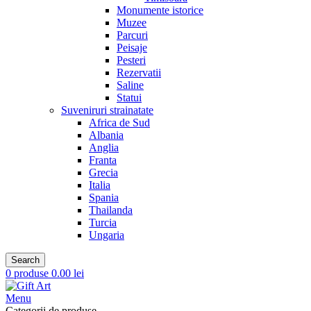
Monumente istorice
Muzee
Parcuri
Peisaje
Pesteri
Rezervatii
Saline
Statui
Suveniruri strainatate
Africa de Sud
Albania
Anglia
Franta
Grecia
Italia
Spania
Thailanda
Turcia
Ungaria
Search
0
produse
0.00
lei
Menu
Categorii de produse