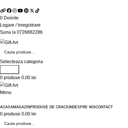
Telefon si Whatsapp
0726.88.22.86
0
Dorinte
Logare / Inregistrare
Suna la
0726882286
Selecteaza categoria
Search
0
produse
0.00
lei
Menu
Categorii de produse
ACASA
MAGAZIN
PRODUSE DE CRACIUN
DESPRE NOI
CONTACT
0
produse
0.00
lei