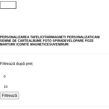
Search
magneti turistici
PERSONALIZAREA TA
FELICITARI
MAGNETI PERSONALIZATI
CANI
SEMNE DE CARTE
ALBUME FOTO SPIRA
DEVELOPARE POZE
MARTURII ICONITE MAGNETICE
SUVENIRURI
Filtrează după preț
Filtrează