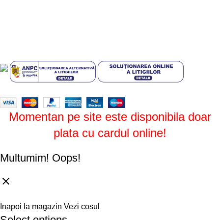
ANPC
Plati sigure prin MobilPay
Design by
ZENOS
theme
2024.
Momentan pe site este disponibila doar
plata cu cardul online!
Multumim!
Oops!
Inapoi la magazin
Vezi cosul
Select options