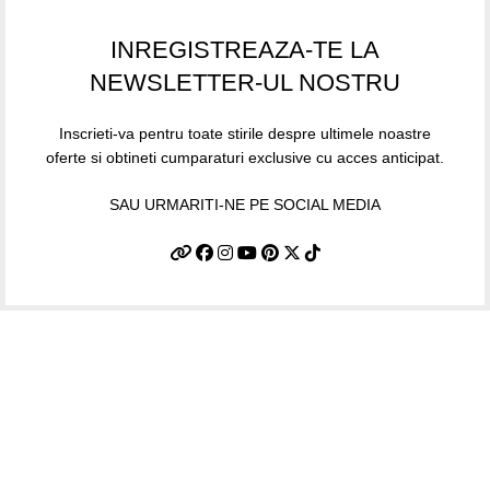
INREGISTREAZA-TE LA
NEWSLETTER-UL NOSTRU
Inscrieti-va pentru toate stirile despre ultimele noastre
oferte si obtineti cumparaturi exclusive cu acces anticipat.
SAU URMARITI-NE PE SOCIAL MEDIA
Informatii utile
Termeni si conditii
Politica de confidentialitate
Politica de livrare si retur
Politică cookie-uri (UE)