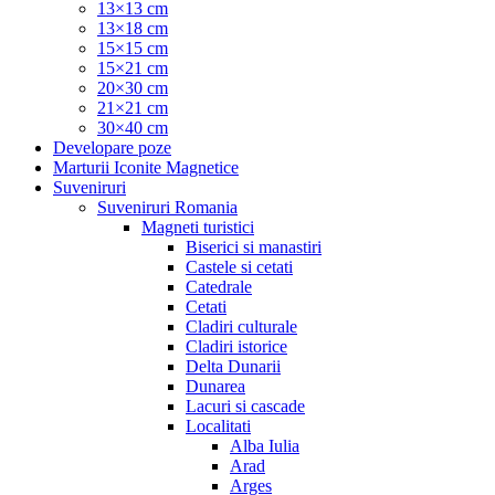
13×13 cm
13×18 cm
15×15 cm
15×21 cm
20×30 cm
21×21 cm
30×40 cm
Developare poze
Marturii Iconite Magnetice
Suveniruri
Suveniruri Romania
Magneti turistici
Biserici si manastiri
Castele si cetati
Catedrale
Cetati
Cladiri culturale
Cladiri istorice
Delta Dunarii
Dunarea
Lacuri si cascade
Localitati
Alba Iulia
Arad
Arges