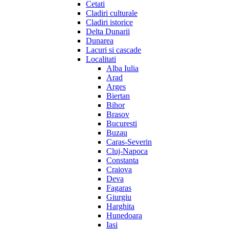
Cetati
Cladiri culturale
Cladiri istorice
Delta Dunarii
Dunarea
Lacuri si cascade
Localitati
Alba Iulia
Arad
Arges
Biertan
Bihor
Brasov
Bucuresti
Buzau
Caras-Severin
Cluj-Napoca
Constanta
Craiova
Deva
Fagaras
Giurgiu
Harghita
Hunedoara
Iasi