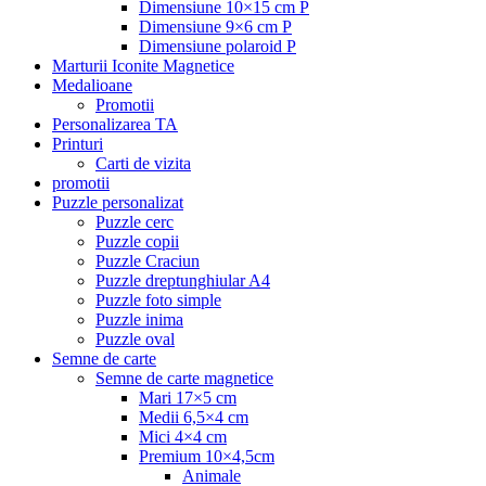
Dimensiune 10×15 cm P
Dimensiune 9×6 cm P
Dimensiune polaroid P
Marturii Iconite Magnetice
Medalioane
Promotii
Personalizarea TA
Printuri
Carti de vizita
promotii
Puzzle personalizat
Puzzle cerc
Puzzle copii
Puzzle Craciun
Puzzle dreptunghiular A4
Puzzle foto simple
Puzzle inima
Puzzle oval
Semne de carte
Semne de carte magnetice
Mari 17×5 cm
Medii 6,5×4 cm
Mici 4×4 cm
Premium 10×4,5cm
Animale