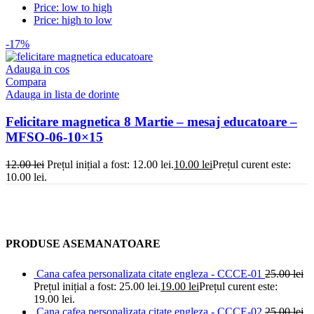
Price: low to high
Price: high to low
-17%
Adauga in cos
Compara
Adauga in lista de dorinte
Felicitare magnetica 8 Martie – mesaj educatoare –
MFSO-06-10×15
12.00
lei
Prețul inițial a fost: 12.00 lei.
10.00
lei
Prețul curent este:
10.00 lei.
PRODUSE ASEMANATOARE
Cana cafea personalizata citate engleza - CCCE-01
25.00
lei
Prețul inițial a fost: 25.00 lei.
19.00
lei
Prețul curent este:
19.00 lei.
Cana cafea personalizata citate engleza - CCCE-02
25.00
lei