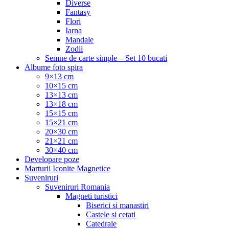
Diverse
Fantasy
Flori
Iarna
Mandale
Zodii
Semne de carte simple – Set 10 bucati
Albume foto spira
9×13 cm
10×15 cm
13×13 cm
13×18 cm
15×15 cm
15×21 cm
20×30 cm
21×21 cm
30×40 cm
Developare poze
Marturii Iconite Magnetice
Suveniruri
Suveniruri Romania
Magneti turistici
Biserici si manastiri
Castele si cetati
Catedrale