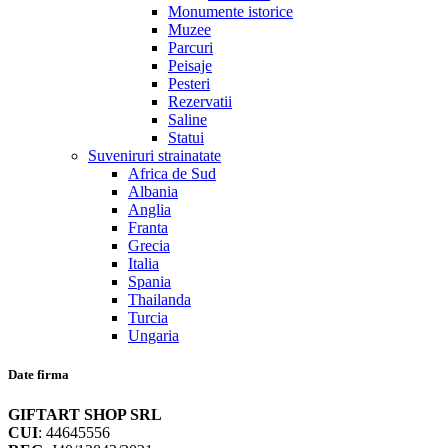
Monumente istorice
Muzee
Parcuri
Peisaje
Pesteri
Rezervatii
Saline
Statui
Suveniruri strainatate
Africa de Sud
Albania
Anglia
Franta
Grecia
Italia
Spania
Thailanda
Turcia
Ungaria
Date firma
GIFTART SHOP SRL
CUI
: 44645556