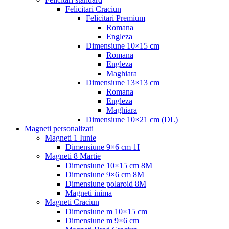
Felicitari Craciun
Felicitari Premium
Romana
Engleza
Dimensiune 10×15 cm
Romana
Engleza
Maghiara
Dimensiune 13×13 cm
Romana
Engleza
Maghiara
Dimensiune 10×21 cm (DL)
Magneti personalizati
Magneti 1 Iunie
Dimensiune 9×6 cm 1I
Magneti 8 Martie
Dimensiune 10×15 cm 8M
Dimensiune 9×6 cm 8M
Dimensiune polaroid 8M
Magneti inima
Magneti Craciun
Dimensiune m 10×15 cm
Dimensiune m 9×6 cm