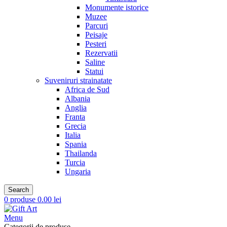
Monumente istorice
Muzee
Parcuri
Peisaje
Pesteri
Rezervatii
Saline
Statui
Suveniruri strainatate
Africa de Sud
Albania
Anglia
Franta
Grecia
Italia
Spania
Thailanda
Turcia
Ungaria
Search
0
produse
0.00
lei
Menu
Categorii de produse