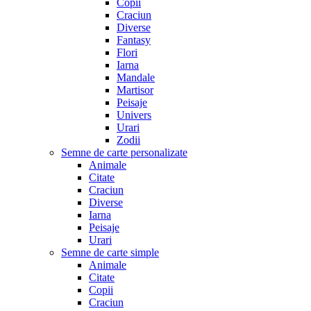
Copii
Craciun
Diverse
Fantasy
Flori
Iarna
Mandale
Martisor
Peisaje
Univers
Urari
Zodii
Semne de carte personalizate
Animale
Citate
Craciun
Diverse
Iarna
Peisaje
Urari
Semne de carte simple
Animale
Citate
Copii
Craciun