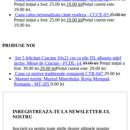
Prețul inițial a fost: 25.00 lei.
19.00
lei
Prețul curent este:
19.00 lei.
Cana cafea personalizata citate engleza - CCCE-03
25.00
lei
Prețul inițial a fost: 25.00 lei.
19.00
lei
Prețul curent este:
19.00 lei.
PRODUSE NOI
Set 5 felicitari Craciun 10x21 cm cu plic DL albastru sidef
inclus, Mesaj de Craciun - FCDL-14
39.00
lei
Prețul inițial a
fost: 39.00 lei.
29.00
lei
Prețul curent este: 29.00 lei.
Cana cu motive traditionale romanesti CTR-047
29.00
lei
Magnet turistic Muzeul Mineritului, Roșia Montană,
Romania - MT-205
9.00
lei
INREGISTREAZA-TE LA NEWSLETTER-UL
NOSTRU
Inscrieti-va pentru toate stirile despre ultimele noastre