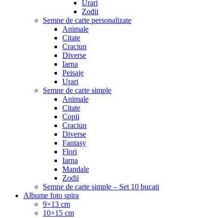
Urari
Zodii
Semne de carte personalizate
Animale
Citate
Craciun
Diverse
Iarna
Peisaje
Urari
Semne de carte simple
Animale
Citate
Copii
Craciun
Diverse
Fantasy
Flori
Iarna
Mandale
Zodii
Semne de carte simple – Set 10 bucati
Albume foto spira
9×13 cm
10×15 cm