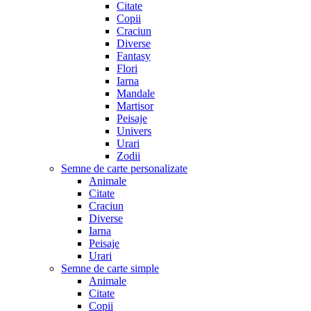
Citate
Copii
Craciun
Diverse
Fantasy
Flori
Iarna
Mandale
Martisor
Peisaje
Univers
Urari
Zodii
Semne de carte personalizate
Animale
Citate
Craciun
Diverse
Iarna
Peisaje
Urari
Semne de carte simple
Animale
Citate
Copii