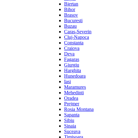
Biertan
Bihor
Brasov
Bucuresti
Buzau
Caras-Severin
Cluj-Napoca
Constanta
Craiova
Deva
Fagaras
Giurgiu
Harghita
Hunedoara
Iasi
Maramures
Mehedinti
Oradea
Prejmer
Rosia Montana
Sapanta
Sibiu
Sinaia
Suceava
Timisoara