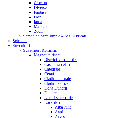
Craciun
Diverse
Fantasy
Flori
Iarna
Mandale
Zodii
Semne de carte simple – Set 10 bucati
Spiritual
Suveniruri
Suveniruri Romania
Magneti turistici
Biserici si manastiri
Castele si cetati
Catedrale
Cetati
Cladiri culturale
Cladiri istorice
Delta Dunarii
Dunarea
Lacuri si cascade
Localitati
Alba Iulia
Arad
Arges