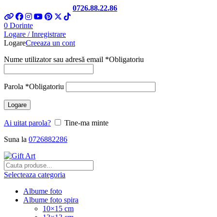
Telefon si Whatsapp
0726.88.22.86
0
Dorinte
Logare / Inregistrare
Logare
Creeaza un cont
Nume utilizator sau adresă email
*
Obligatoriu
Parola
*
Obligatoriu
Logare
Ai uitat parola?
Tine-ma minte
Suna la
0726882286
Selecteaza categoria
Albume foto
Albume foto spira
10×15 cm