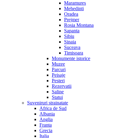
Maramures
Mehedinti
Oradea
Prejmer
Rosia Montana
Sapanta
Sibiu
Sinaia
Suceava
Timisoara
Monumente istorice
Muzee
Parcuri
Peisaje
Pesteri
Rezervatii
Saline
Statui
Suveniruri strainatate
Africa de Sud
Albania
Anglia
Franta
Grecia
Italia