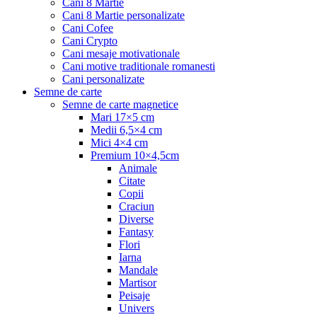
Cani 8 Martie
Cani 8 Martie personalizate
Cani Cofee
Cani Crypto
Cani mesaje motivationale
Cani motive traditionale romanesti
Cani personalizate
Semne de carte
Semne de carte magnetice
Mari 17×5 cm
Medii 6,5×4 cm
Mici 4×4 cm
Premium 10×4,5cm
Animale
Citate
Copii
Craciun
Diverse
Fantasy
Flori
Iarna
Mandale
Martisor
Peisaje
Univers