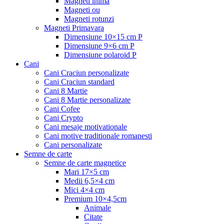
Magneti inima
Magneti ou
Magneti rotunzi
Magneti Primavara
Dimensiune 10×15 cm P
Dimensiune 9×6 cm P
Dimensiune polaroid P
Cani
Cani Craciun personalizate
Cani Craciun standard
Cani 8 Martie
Cani 8 Martie personalizate
Cani Cofee
Cani Crypto
Cani mesaje motivationale
Cani motive traditionale romanesti
Cani personalizate
Semne de carte
Semne de carte magnetice
Mari 17×5 cm
Medii 6,5×4 cm
Mici 4×4 cm
Premium 10×4,5cm
Animale
Citate