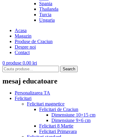
Spania
Thailanda
Turcia
Ungaria
Acasa
Magazin
Produse de Craciun
Despre noi
Contact
0
produse
0.00
lei
Search
mesaj educatoare
Personalizarea TA
Felicitari
Felicitari magnetice
Felicitari de Craciun
Dimensiune 10×15 cm
Dimensiune 9×6 cm
Felicitari 8 Martie
Felicitari Primavara
Felicitari standard