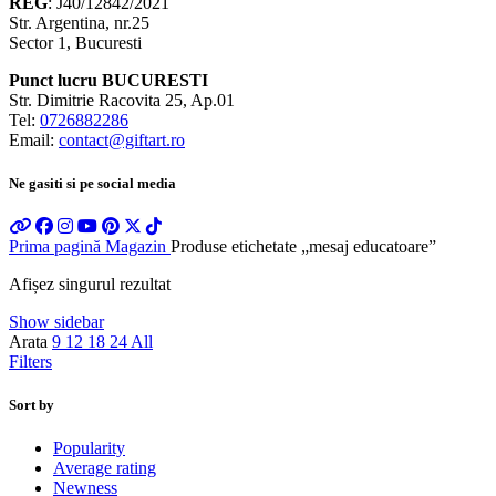
REG
: J40/12842/2021
Str. Argentina, nr.25
Sector 1, Bucuresti
Punct lucru BUCURESTI
Str. Dimitrie Racovita 25, Ap.01
Tel:
0726882286
Email:
contact@giftart.ro
Ne gasiti si pe social media
Prima pagină
Magazin
Produse etichetate „mesaj educatoare”
Afișez singurul rezultat
Show sidebar
Arata
9
12
18
24
All
Filters
Sort by
Popularity
Average rating
Newness