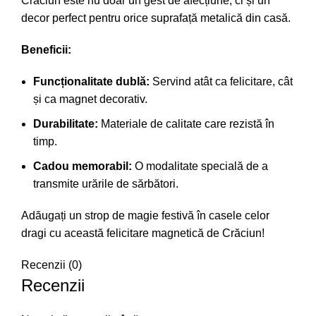
Crăciun este nu doar un gest de afecțiune, ci și un
decor perfect pentru orice suprafață metalică din casă.
Beneficii:
Funcționalitate dublă:
Servind atât ca felicitare, cât
și ca magnet decorativ.
Durabilitate:
Materiale de calitate care rezistă în
timp.
Cadou memorabil:
O modalitate specială de a
transmite urările de sărbători.
Adăugați un strop de magie festivă în casele celor
dragi cu această felicitare magnetică de Crăciun!
Recenzii (0)
Recenzii