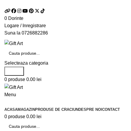
Telefon si Whatsapp
0726.88.22.86
0
Dorinte
Logare / Inregistrare
Suna la
0726882286
Selecteaza categoria
Search
0
produse
0.00
lei
Menu
Categorii de produse
ACASA
MAGAZIN
PRODUSE DE CRACIUN
DESPRE NOI
CONTACT
0
produse
0.00
lei