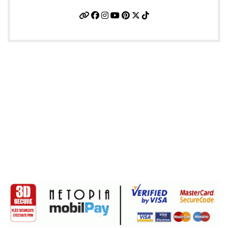
Informatii utile
Termeni si conditii
Politica de confidentialitate
Politica de livrare si retur
Politică cookie-uri (UE)
ANPC
Plati sigure prin MobilPay