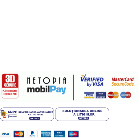
Termeni si conditii
Politica de confidentialitate
Politica de livrare si retur
Politică cookie-uri (UE)
ANPC
Plati sigure prin MobilPay
Design by
ZENOS
theme
2024.