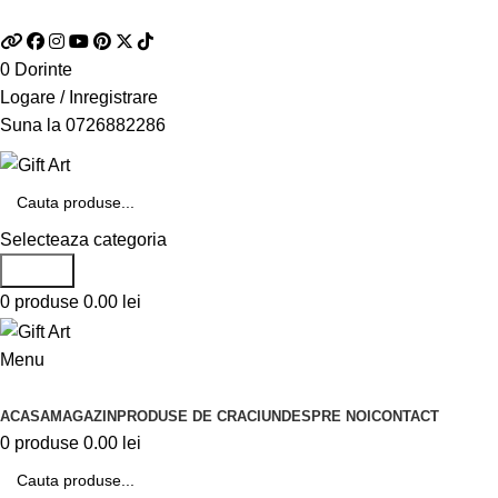
Telefon si Whatsapp
0726.88.22.86
0
Dorinte
Logare / Inregistrare
Suna la
0726882286
Selecteaza categoria
Search
0
produse
0.00
lei
Menu
Categorii de produse
ACASA
MAGAZIN
PRODUSE DE CRACIUN
DESPRE NOI
CONTACT
0
produse
0.00
lei