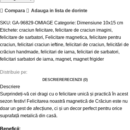
Compara
Adauga in lista de dorinte
SKU:
GA-96829-OMIAGE
Categorie:
Dimensiune 10x15 cm
Etichete:
craciun felicitare
,
felicitare de craciun imagini
,
felicitare de sarbatori
,
Felicitare magnetica
,
felicitare pentru
craciun
,
felicitari craciun ieftine
,
felicitari de craciun
,
felicitări de
crăciun handmade
,
felicitari de iarna
,
felicitari de sarbatori
,
felicitari sarbatori de iarna
,
magnet
,
magnet frigider
Distribuie pe:
DESCRIERE
RECENZII (0)
Descriere
Surprindeți-vă cei dragi cu o felicitare unică și practică în acest
sezon festiv! Felicitarea noastră magnetică de Crăciun este nu
doar un gest de afecțiune, ci și un decor perfect pentru orice
suprafață metalică din casă.
Beneficii: