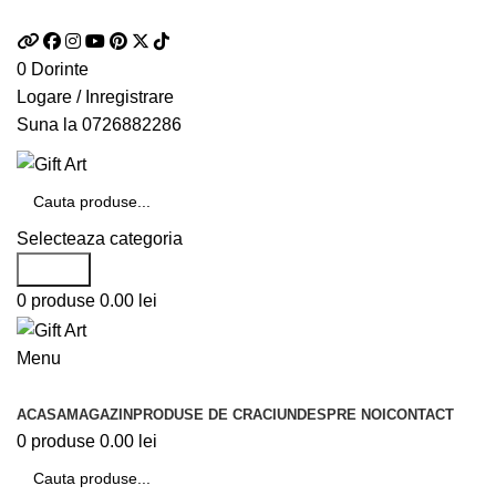
Telefon si Whatsapp
0726.88.22.86
0
Dorinte
Logare / Inregistrare
Suna la
0726882286
Selecteaza categoria
Search
0
produse
0.00
lei
Menu
Categorii de produse
ACASA
MAGAZIN
PRODUSE DE CRACIUN
DESPRE NOI
CONTACT
0
produse
0.00
lei