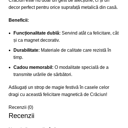
Crăciun este nu doar un gest de afecțiune, ci și un
decor perfect pentru orice suprafață metalică din casă.
Beneficii:
Funcționalitate dublă:
Servind atât ca felicitare, cât
și ca magnet decorativ.
Durabilitate:
Materiale de calitate care rezistă în
timp.
Cadou memorabil:
O modalitate specială de a
transmite urările de sărbători.
Adăugați un strop de magie festivă în casele celor
dragi cu această felicitare magnetică de Crăciun!
Recenzii (0)
Recenzii