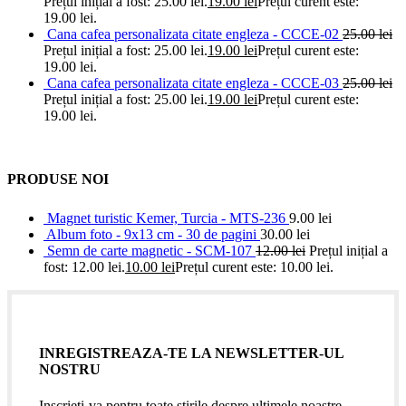
Prețul inițial a fost: 25.00 lei.
19.00
lei
Prețul curent este:
19.00 lei.
Cana cafea personalizata citate engleza - CCCE-02
25.00
lei
Prețul inițial a fost: 25.00 lei.
19.00
lei
Prețul curent este:
19.00 lei.
Cana cafea personalizata citate engleza - CCCE-03
25.00
lei
Prețul inițial a fost: 25.00 lei.
19.00
lei
Prețul curent este:
19.00 lei.
PRODUSE NOI
Magnet turistic Kemer, Turcia - MTS-236
9.00
lei
Album foto - 9x13 cm - 30 de pagini
30.00
lei
Semn de carte magnetic - SCM-107
12.00
lei
Prețul inițial a
fost: 12.00 lei.
10.00
lei
Prețul curent este: 10.00 lei.
INREGISTREAZA-TE LA NEWSLETTER-UL
NOSTRU
Inscrieti-va pentru toate stirile despre ultimele noastre