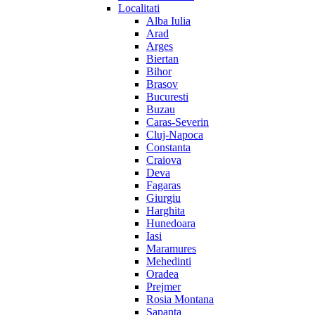
Localitati
Alba Iulia
Arad
Arges
Biertan
Bihor
Brasov
Bucuresti
Buzau
Caras-Severin
Cluj-Napoca
Constanta
Craiova
Deva
Fagaras
Giurgiu
Harghita
Hunedoara
Iasi
Maramures
Mehedinti
Oradea
Prejmer
Rosia Montana
Sapanta