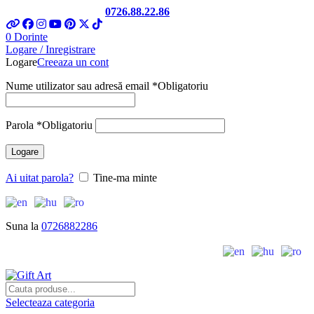
Telefon si Whatsapp
0726.88.22.86
0
Dorinte
Logare / Inregistrare
Logare
Creeaza un cont
Nume utilizator sau adresă email
*
Obligatoriu
Parola
*
Obligatoriu
Logare
Ai uitat parola?
Tine-ma minte
Suna la
0726882286
Selecteaza categoria