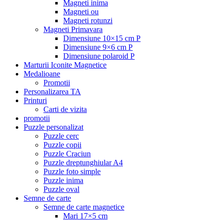
Magneti inima
Magneti ou
Magneti rotunzi
Magneti Primavara
Dimensiune 10×15 cm P
Dimensiune 9×6 cm P
Dimensiune polaroid P
Marturii Iconite Magnetice
Medalioane
Promotii
Personalizarea TA
Printuri
Carti de vizita
promotii
Puzzle personalizat
Puzzle cerc
Puzzle copii
Puzzle Craciun
Puzzle dreptunghiular A4
Puzzle foto simple
Puzzle inima
Puzzle oval
Semne de carte
Semne de carte magnetice
Mari 17×5 cm