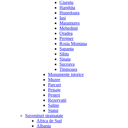
Giurgiu
Harghita
Hunedoara
Iasi
Maramures
Mehedinti
Oradea
Prejmer
Rosia Montana
Sapanta
Sibiu
Sinaia
Suceava
Timisoara
Monumente istorice
Muzee
Parcuri
Peisaje
Pesteri
Rezervatii
Saline
Statui
Suveniruri strainatate
Africa de Sud
Albania