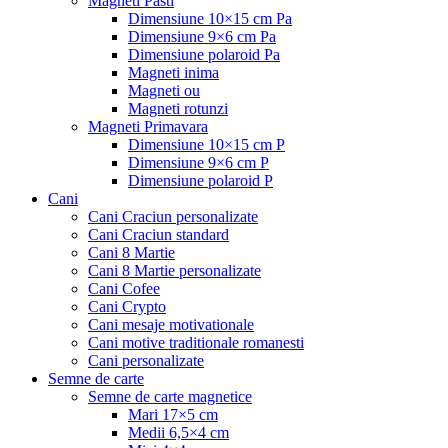
Magneti Pasti
Dimensiune 10×15 cm Pa
Dimensiune 9×6 cm Pa
Dimensiune polaroid Pa
Magneti inima
Magneti ou
Magneti rotunzi
Magneti Primavara
Dimensiune 10×15 cm P
Dimensiune 9×6 cm P
Dimensiune polaroid P
Cani
Cani Craciun personalizate
Cani Craciun standard
Cani 8 Martie
Cani 8 Martie personalizate
Cani Cofee
Cani Crypto
Cani mesaje motivationale
Cani motive traditionale romanesti
Cani personalizate
Semne de carte
Semne de carte magnetice
Mari 17×5 cm
Medii 6,5×4 cm