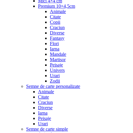
Mici 4×4 cm
Premium 10×4,5cm
Animale
Citate
Copii
Craciun
Diverse
Fantasy
Flori
Iarna
Mandale
Martisor
Peisaje
Univers
Urari
Zodii
Semne de carte personalizate
Animale
Citate
Craciun
Diverse
Iarna
Peisaje
Urari
Semne de carte simple