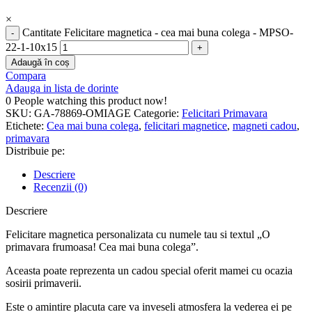
×
Cantitate Felicitare magnetica - cea mai buna colega - MPSO-
22-1-10x15
Adaugă în coș
Compara
Adauga in lista de dorinte
0
People watching this product now!
SKU:
GA-78869-OMIAGE
Categorie:
Felicitari Primavara
Etichete:
Cea mai buna colega
,
felicitari magnetice
,
magneti cadou
,
primavara
Distribuie pe:
Descriere
Recenzii (0)
Descriere
Felicitare magnetica personalizata cu numele tau si textul „O
primavara frumoasa! Cea mai buna colega”.
Aceasta poate reprezenta un cadou special oferit mamei cu ocazia
sosirii primaverii.
Este o amintire placuta care va inveseli atmosfera la vederea ei pe