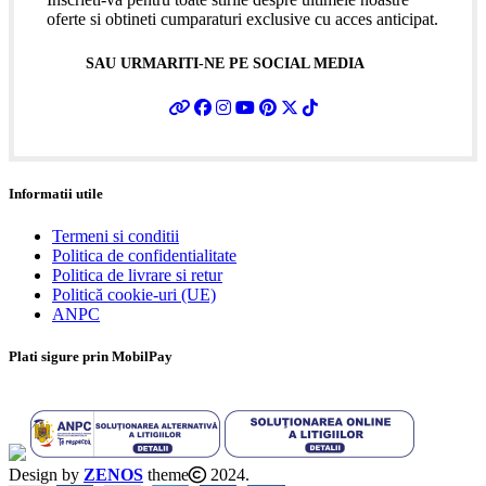
oferte si obtineti cumparaturi exclusive cu acces anticipat.
SAU URMARITI-NE PE SOCIAL MEDIA
Informatii utile
Termeni si conditii
Politica de confidentialitate
Politica de livrare si retur
Politică cookie-uri (UE)
ANPC
Plati sigure prin MobilPay
Design by
ZENOS
theme
2024.