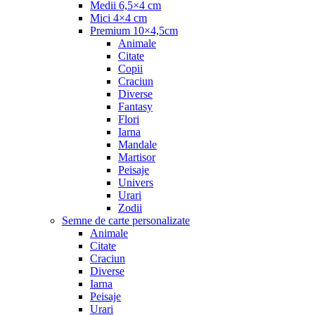
Medii 6,5×4 cm
Mici 4×4 cm
Premium 10×4,5cm
Animale
Citate
Copii
Craciun
Diverse
Fantasy
Flori
Iarna
Mandale
Martisor
Peisaje
Univers
Urari
Zodii
Semne de carte personalizate
Animale
Citate
Craciun
Diverse
Iarna
Peisaje
Urari