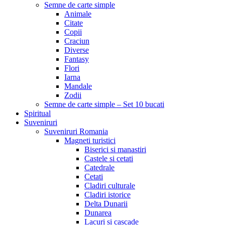
Semne de carte simple
Animale
Citate
Copii
Craciun
Diverse
Fantasy
Flori
Iarna
Mandale
Zodii
Semne de carte simple – Set 10 bucati
Spiritual
Suveniruri
Suveniruri Romania
Magneti turistici
Biserici si manastiri
Castele si cetati
Catedrale
Cetati
Cladiri culturale
Cladiri istorice
Delta Dunarii
Dunarea
Lacuri si cascade