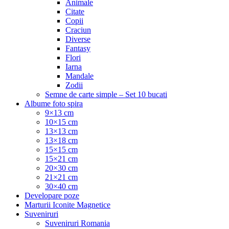
Animale
Citate
Copii
Craciun
Diverse
Fantasy
Flori
Iarna
Mandale
Zodii
Semne de carte simple – Set 10 bucati
Albume foto spira
9×13 cm
10×15 cm
13×13 cm
13×18 cm
15×15 cm
15×21 cm
20×30 cm
21×21 cm
30×40 cm
Developare poze
Marturii Iconite Magnetice
Suveniruri
Suveniruri Romania