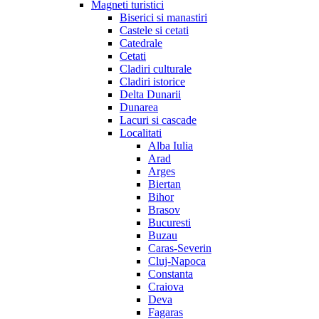
Magneti turistici
Biserici si manastiri
Castele si cetati
Catedrale
Cetati
Cladiri culturale
Cladiri istorice
Delta Dunarii
Dunarea
Lacuri si cascade
Localitati
Alba Iulia
Arad
Arges
Biertan
Bihor
Brasov
Bucuresti
Buzau
Caras-Severin
Cluj-Napoca
Constanta
Craiova
Deva
Fagaras