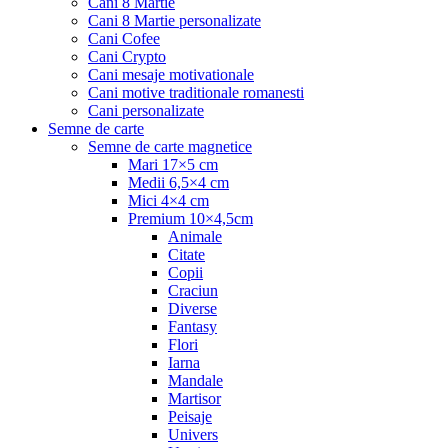
Cani 8 Martie
Cani 8 Martie personalizate
Cani Cofee
Cani Crypto
Cani mesaje motivationale
Cani motive traditionale romanesti
Cani personalizate
Semne de carte
Semne de carte magnetice
Mari 17×5 cm
Medii 6,5×4 cm
Mici 4×4 cm
Premium 10×4,5cm
Animale
Citate
Copii
Craciun
Diverse
Fantasy
Flori
Iarna
Mandale
Martisor
Peisaje
Univers