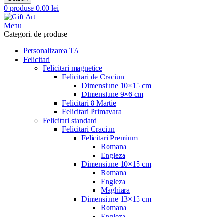
0
produse
0.00
lei
Menu
Categorii de produse
Personalizarea TA
Felicitari
Felicitari magnetice
Felicitari de Craciun
Dimensiune 10×15 cm
Dimensiune 9×6 cm
Felicitari 8 Martie
Felicitari Primavara
Felicitari standard
Felicitari Craciun
Felicitari Premium
Romana
Engleza
Dimensiune 10×15 cm
Romana
Engleza
Maghiara
Dimensiune 13×13 cm
Romana
Engleza