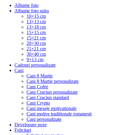
Albume foto
Albume foto spira
10×15 cm
13×13 cm
13×18 cm
15×15 cm
15×21 cm
20×30 cm
21×21 cm
30×40 cm
9×13 cm
Cadouri personalizate
Cani
Cani 8 Martie
Cani 8 Martie personalizate
Cani Cofee
Cani Craciun personalizate
Cani Craciun standard
Cani Crypto
Cani mesaje motivationale
Cani motive traditionale romanesti
Cani personalizate
Developare poze
Felicitari