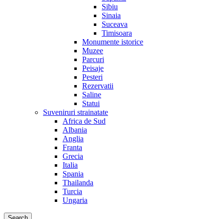
Sibiu
Sinaia
Suceava
Timisoara
Monumente istorice
Muzee
Parcuri
Peisaje
Pesteri
Rezervatii
Saline
Statui
Suveniruri strainatate
Africa de Sud
Albania
Anglia
Franta
Grecia
Italia
Spania
Thailanda
Turcia
Ungaria
Search