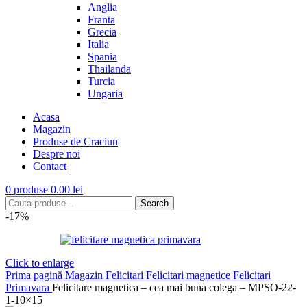
Anglia
Franta
Grecia
Italia
Spania
Thailanda
Turcia
Ungaria
Acasa
Magazin
Produse de Craciun
Despre noi
Contact
0
produse
0.00
lei
Search
-17%
Click to enlarge
Prima pagină
Magazin
Felicitari
Felicitari magnetice
Felicitari
Primavara
Felicitare magnetica – cea mai buna colega – MPSO-22-
1-10×15