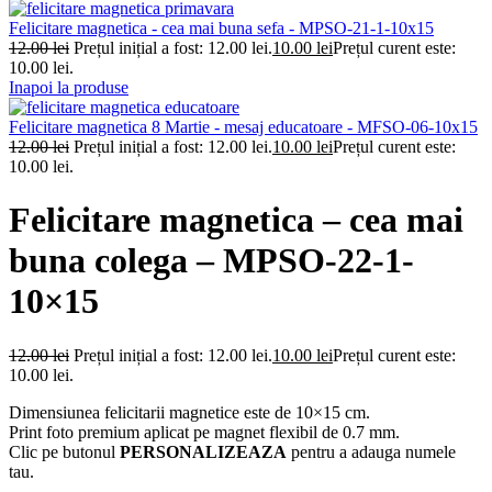
Felicitare magnetica - cea mai buna sefa - MPSO-21-1-10x15
12.00
lei
Prețul inițial a fost: 12.00 lei.
10.00
lei
Prețul curent este:
10.00 lei.
Inapoi la produse
Felicitare magnetica 8 Martie - mesaj educatoare - MFSO-06-10x15
12.00
lei
Prețul inițial a fost: 12.00 lei.
10.00
lei
Prețul curent este:
10.00 lei.
Felicitare magnetica – cea mai
buna colega – MPSO-22-1-
10×15
12.00
lei
Prețul inițial a fost: 12.00 lei.
10.00
lei
Prețul curent este:
10.00 lei.
Dimensiunea felicitarii magnetice este de 10×15 cm.
Print foto premium aplicat pe magnet flexibil de 0.7 mm.
Clic pe butonul
PERSONALIZEAZA
pentru a adauga numele
tau.