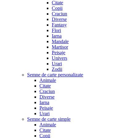
Citate
Copii
Craciun
Diverse
Fantasy
Flori
Iarna
Mandale
Martisor
Peisaje
Univers
Urari
Zodii
Semne de carte personalizate
Animale
Citate
Craciun
Diverse
Iarna
Peisaje
Urari
Semne de carte simple
Animale
Citate
Copii