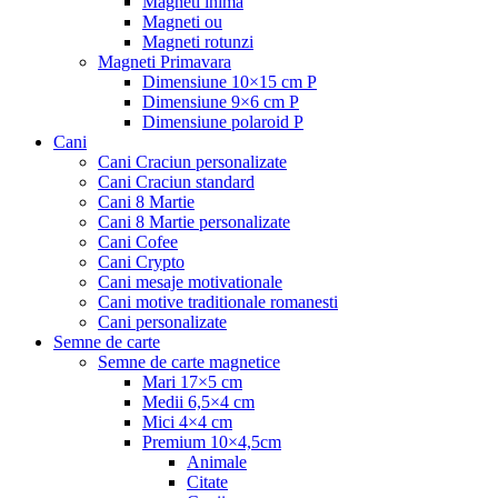
Magneti inima
Magneti ou
Magneti rotunzi
Magneti Primavara
Dimensiune 10×15 cm P
Dimensiune 9×6 cm P
Dimensiune polaroid P
Cani
Cani Craciun personalizate
Cani Craciun standard
Cani 8 Martie
Cani 8 Martie personalizate
Cani Cofee
Cani Crypto
Cani mesaje motivationale
Cani motive traditionale romanesti
Cani personalizate
Semne de carte
Semne de carte magnetice
Mari 17×5 cm
Medii 6,5×4 cm
Mici 4×4 cm
Premium 10×4,5cm
Animale
Citate