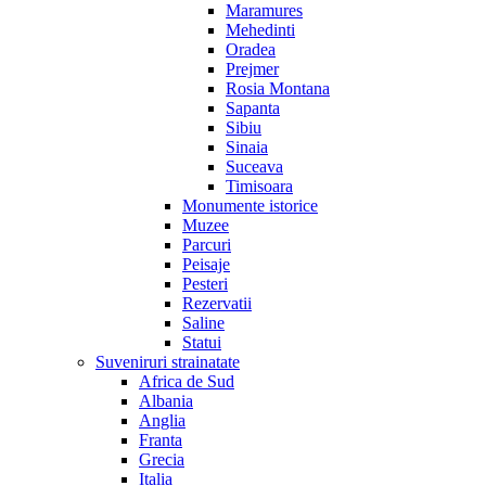
Maramures
Mehedinti
Oradea
Prejmer
Rosia Montana
Sapanta
Sibiu
Sinaia
Suceava
Timisoara
Monumente istorice
Muzee
Parcuri
Peisaje
Pesteri
Rezervatii
Saline
Statui
Suveniruri strainatate
Africa de Sud
Albania
Anglia
Franta
Grecia
Italia