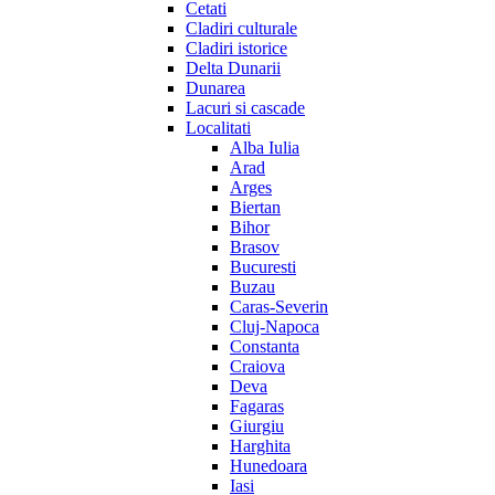
Cetati
Cladiri culturale
Cladiri istorice
Delta Dunarii
Dunarea
Lacuri si cascade
Localitati
Alba Iulia
Arad
Arges
Biertan
Bihor
Brasov
Bucuresti
Buzau
Caras-Severin
Cluj-Napoca
Constanta
Craiova
Deva
Fagaras
Giurgiu
Harghita
Hunedoara
Iasi