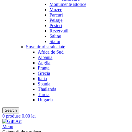
Monumente istorice
Muzee
Parcuri
Peisaje
Pesteri
Rezervatii
Saline
Statui
Suveniruri strainatate
Africa de Sud
Albania
Anglia
Franta
Grecia
Italia
Spania
Thailanda
Turcia
Ungaria
Search
0
produse
0.00
lei
Menu
Categorii de produse