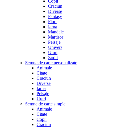
Copii
Craciun
Diverse
Fantasy
Flori
Iarna
Mandale
Martisor
Peisaje
Univers
Urari
Zodii
Semne de carte personalizate
Animale
Citate
Craciun
Diverse
Iarna
Peisaje
Urari
Semne de carte simple
Animale
Citate
Copii
Craciun