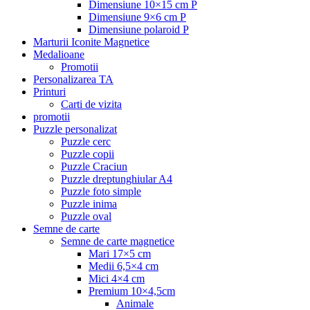
Dimensiune 10×15 cm P
Dimensiune 9×6 cm P
Dimensiune polaroid P
Marturii Iconite Magnetice
Medalioane
Promotii
Personalizarea TA
Printuri
Carti de vizita
promotii
Puzzle personalizat
Puzzle cerc
Puzzle copii
Puzzle Craciun
Puzzle dreptunghiular A4
Puzzle foto simple
Puzzle inima
Puzzle oval
Semne de carte
Semne de carte magnetice
Mari 17×5 cm
Medii 6,5×4 cm
Mici 4×4 cm
Premium 10×4,5cm
Animale