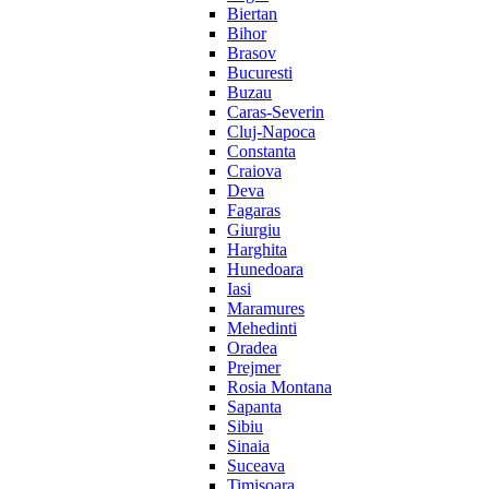
Biertan
Bihor
Brasov
Bucuresti
Buzau
Caras-Severin
Cluj-Napoca
Constanta
Craiova
Deva
Fagaras
Giurgiu
Harghita
Hunedoara
Iasi
Maramures
Mehedinti
Oradea
Prejmer
Rosia Montana
Sapanta
Sibiu
Sinaia
Suceava
Timisoara