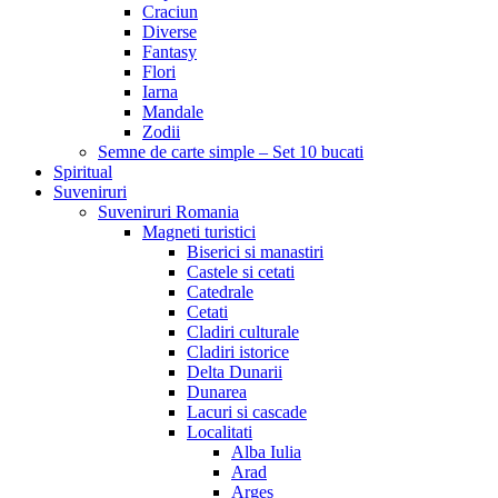
Craciun
Diverse
Fantasy
Flori
Iarna
Mandale
Zodii
Semne de carte simple – Set 10 bucati
Spiritual
Suveniruri
Suveniruri Romania
Magneti turistici
Biserici si manastiri
Castele si cetati
Catedrale
Cetati
Cladiri culturale
Cladiri istorice
Delta Dunarii
Dunarea
Lacuri si cascade
Localitati
Alba Iulia
Arad
Arges