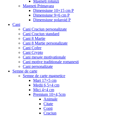
Magneti rotunzi
Magneti Primavara
Dimensiune 10×15 cm P
Dimensiune 9×6 cm P
Dimensiune polaroid P
Cani
Cani Craciun personalizate
Cani Craciun standard
Cani 8 Martie
Cani 8 Martie personalizate
Cani Cofee
Cani Crypto
Cani mesaje motivationale
Cani motive traditionale romanesti
Cani personalizate
Semne de carte
Semne de carte magnetice
Mari 17×5 cm
Medii 6,5×4 cm
Mici 4×4 cm
Premium 10×4,5cm
Animale
Citate
Copii
Craciun