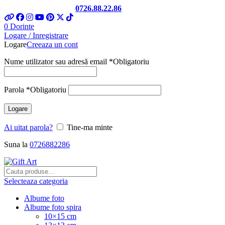
Telefon si Whatsapp
0726.88.22.86
0
Dorinte
Logare / Inregistrare
Logare
Creeaza un cont
Nume utilizator sau adresă email
*
Obligatoriu
Parola
*
Obligatoriu
Logare
Ai uitat parola?
Tine-ma minte
Suna la
0726882286
Selecteaza categoria
Albume foto
Albume foto spira
10×15 cm