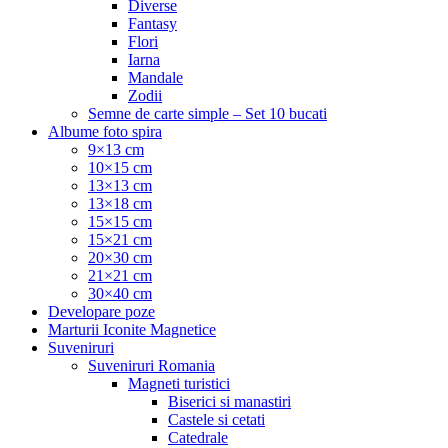
Diverse
Fantasy
Flori
Iarna
Mandale
Zodii
Semne de carte simple – Set 10 bucati
Albume foto spira
9×13 cm
10×15 cm
13×13 cm
13×18 cm
15×15 cm
15×21 cm
20×30 cm
21×21 cm
30×40 cm
Developare poze
Marturii Iconite Magnetice
Suveniruri
Suveniruri Romania
Magneti turistici
Biserici si manastiri
Castele si cetati
Catedrale