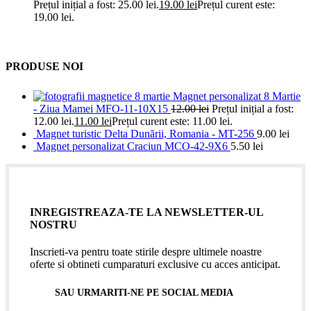
Prețul inițial a fost: 25.00 lei.
19.00
lei
Prețul curent este:
19.00 lei.
PRODUSE NOI
Magnet personalizat 8 Martie
- Ziua Mamei MFO-11-10X15
12.00
lei
Prețul inițial a fost:
12.00 lei.
11.00
lei
Prețul curent este: 11.00 lei.
Magnet turistic Delta Dunării, Romania - MT-256
9.00
lei
Magnet personalizat Craciun MCO-42-9X6
5.50
lei
INREGISTREAZA-TE LA NEWSLETTER-UL
NOSTRU
Inscrieti-va pentru toate stirile despre ultimele noastre
oferte si obtineti cumparaturi exclusive cu acces anticipat.
SAU URMARITI-NE PE SOCIAL MEDIA