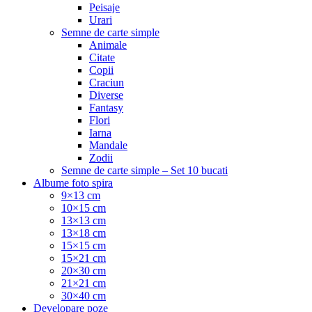
Peisaje
Urari
Semne de carte simple
Animale
Citate
Copii
Craciun
Diverse
Fantasy
Flori
Iarna
Mandale
Zodii
Semne de carte simple – Set 10 bucati
Albume foto spira
9×13 cm
10×15 cm
13×13 cm
13×18 cm
15×15 cm
15×21 cm
20×30 cm
21×21 cm
30×40 cm
Developare poze