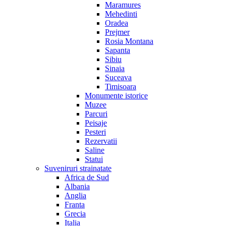
Maramures
Mehedinti
Oradea
Prejmer
Rosia Montana
Sapanta
Sibiu
Sinaia
Suceava
Timisoara
Monumente istorice
Muzee
Parcuri
Peisaje
Pesteri
Rezervatii
Saline
Statui
Suveniruri strainatate
Africa de Sud
Albania
Anglia
Franta
Grecia
Italia