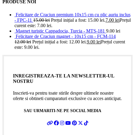
PRODUSE NOI
Felicitare de Craciun premium 10x15 cm cu plic auriu inclus
- FPC-11
15.00
lei
Prețul inițial a fost: 15.00 lei.
7.00
lei
Prețul
curent este: 7.00 lei.
Magnet turistic Cappadocia, Turcia - MTS-181
9.00
lei
Felicitare de Craciun magnet - 10x15 cm - FCM-114
12.00
lei
Prețul inițial a fost: 12.00 lei.
9.00
lei
Prețul curent
este: 9.00 lei.
INREGISTREAZA-TE LA NEWSLETTER-UL
NOSTRU
Inscrieti-va pentru toate stirile despre ultimele noastre
oferte si obtineti cumparaturi exclusive cu acces anticipat.
SAU URMARITI-NE PE SOCIAL MEDIA