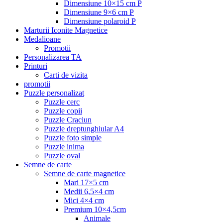
Dimensiune 10×15 cm P
Dimensiune 9×6 cm P
Dimensiune polaroid P
Marturii Iconite Magnetice
Medalioane
Promotii
Personalizarea TA
Printuri
Carti de vizita
promotii
Puzzle personalizat
Puzzle cerc
Puzzle copii
Puzzle Craciun
Puzzle dreptunghiular A4
Puzzle foto simple
Puzzle inima
Puzzle oval
Semne de carte
Semne de carte magnetice
Mari 17×5 cm
Medii 6,5×4 cm
Mici 4×4 cm
Premium 10×4,5cm
Animale