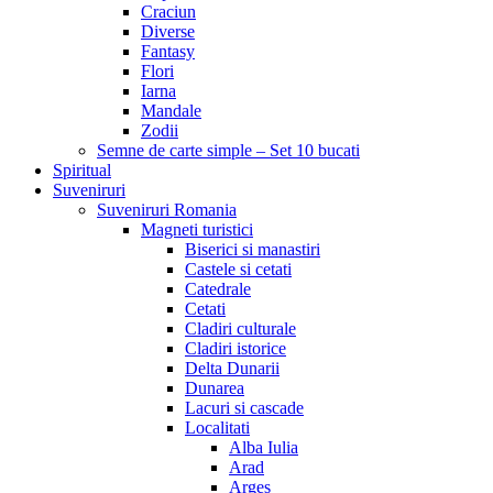
Craciun
Diverse
Fantasy
Flori
Iarna
Mandale
Zodii
Semne de carte simple – Set 10 bucati
Spiritual
Suveniruri
Suveniruri Romania
Magneti turistici
Biserici si manastiri
Castele si cetati
Catedrale
Cetati
Cladiri culturale
Cladiri istorice
Delta Dunarii
Dunarea
Lacuri si cascade
Localitati
Alba Iulia
Arad
Arges