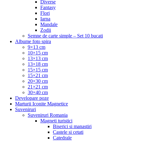
Diverse
Fantasy
Flori
Iarna
Mandale
Zodii
Semne de carte simple – Set 10 bucati
Albume foto spira
9×13 cm
10×15 cm
13×13 cm
13×18 cm
15×15 cm
15×21 cm
20×30 cm
21×21 cm
30×40 cm
Developare poze
Marturii Iconite Magnetice
Suveniruri
Suveniruri Romania
Magneti turistici
Biserici si manastiri
Castele si cetati
Catedrale