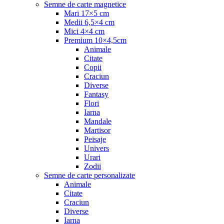
Semne de carte magnetice
Mari 17×5 cm
Medii 6,5×4 cm
Mici 4×4 cm
Premium 10×4,5cm
Animale
Citate
Copii
Craciun
Diverse
Fantasy
Flori
Iarna
Mandale
Martisor
Peisaje
Univers
Urari
Zodii
Semne de carte personalizate
Animale
Citate
Craciun
Diverse
Iarna