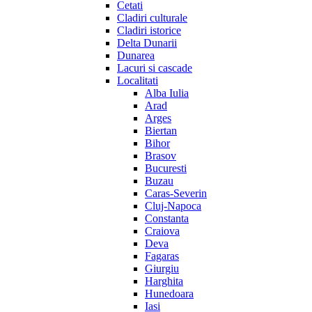
Cetati
Cladiri culturale
Cladiri istorice
Delta Dunarii
Dunarea
Lacuri si cascade
Localitati
Alba Iulia
Arad
Arges
Biertan
Bihor
Brasov
Bucuresti
Buzau
Caras-Severin
Cluj-Napoca
Constanta
Craiova
Deva
Fagaras
Giurgiu
Harghita
Hunedoara
Iasi