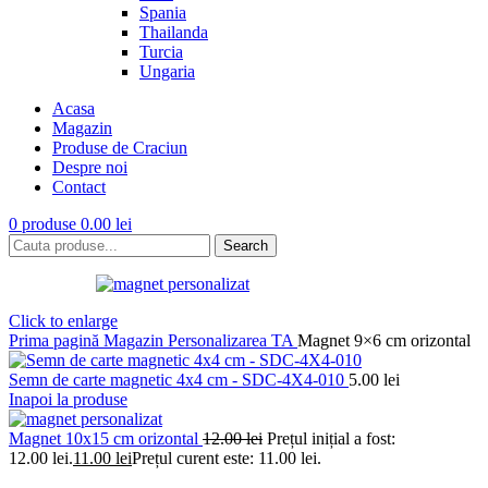
Spania
Thailanda
Turcia
Ungaria
Acasa
Magazin
Produse de Craciun
Despre noi
Contact
0
produse
0.00
lei
Search
Click to enlarge
Prima pagină
Magazin
Personalizarea TA
Magnet 9×6 cm orizontal
Semn de carte magnetic 4x4 cm - SDC-4X4-010
5.00
lei
Inapoi la produse
Magnet 10x15 cm orizontal
12.00
lei
Prețul inițial a fost:
12.00 lei.
11.00
lei
Prețul curent este: 11.00 lei.