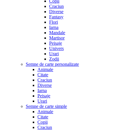
Copii
Craciun
Diverse
Fantasy
Flori
Iarna
Mandale
Martisor
Peisaje
Univers
Urari
Zodii
Semne de carte personalizate
Animale
Citate
Craciun
Diverse
Iarna
Peisaje
Urari
Semne de carte simple
Animale
Citate
Copii
Craciun