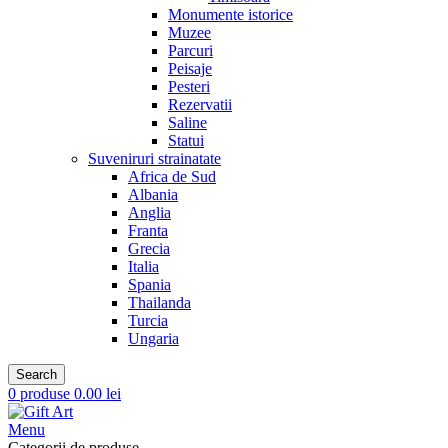
Monumente istorice
Muzee
Parcuri
Peisaje
Pesteri
Rezervatii
Saline
Statui
Suveniruri strainatate
Africa de Sud
Albania
Anglia
Franta
Grecia
Italia
Spania
Thailanda
Turcia
Ungaria
Search
0
produse
0.00
lei
Menu
Categorii de produse