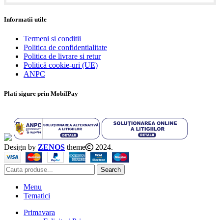
Informatii utile
Termeni si conditii
Politica de confidentialitate
Politica de livrare si retur
Politică cookie-uri (UE)
ANPC
Plati sigure prin MobilPay
Design by
ZENOS
theme
2024.
Search
Menu
Tematici
Primavara