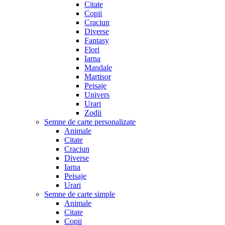
Citate
Copii
Craciun
Diverse
Fantasy
Flori
Iarna
Mandale
Martisor
Peisaje
Univers
Urari
Zodii
Semne de carte personalizate
Animale
Citate
Craciun
Diverse
Iarna
Peisaje
Urari
Semne de carte simple
Animale
Citate
Copii