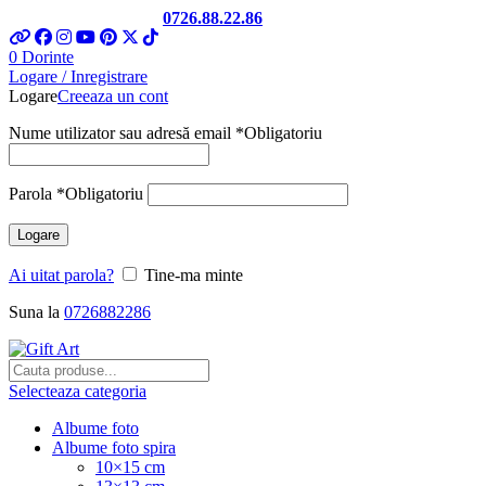
Telefon si Whatsapp
0726.88.22.86
0
Dorinte
Logare / Inregistrare
Logare
Creeaza un cont
Nume utilizator sau adresă email
*
Obligatoriu
Parola
*
Obligatoriu
Logare
Ai uitat parola?
Tine-ma minte
Suna la
0726882286
Selecteaza categoria
Albume foto
Albume foto spira
10×15 cm