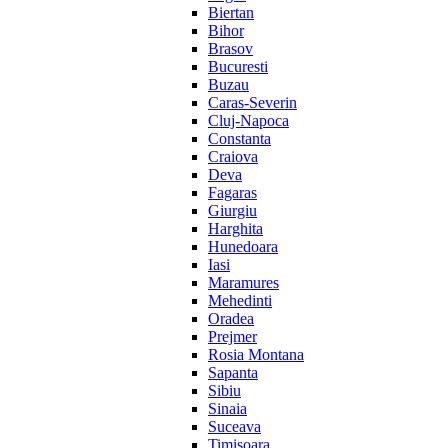
Biertan
Bihor
Brasov
Bucuresti
Buzau
Caras-Severin
Cluj-Napoca
Constanta
Craiova
Deva
Fagaras
Giurgiu
Harghita
Hunedoara
Iasi
Maramures
Mehedinti
Oradea
Prejmer
Rosia Montana
Sapanta
Sibiu
Sinaia
Suceava
Timisoara