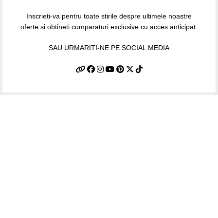
Inscrieti-va pentru toate stirile despre ultimele noastre
oferte si obtineti cumparaturi exclusive cu acces anticipat.
SAU URMARITI-NE PE SOCIAL MEDIA
Informatii utile
Termeni si conditii
Politica de confidentialitate
Politica de livrare si retur
Politică cookie-uri (UE)
ANPC
Plati sigure prin MobilPay