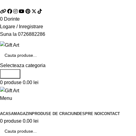
Telefon si Whatsapp
0726.88.22.86
0
Dorinte
Logare / Inregistrare
Suna la
0726882286
Selecteaza categoria
Search
0
produse
0.00
lei
Menu
Categorii de produse
ACASA
MAGAZIN
PRODUSE DE CRACIUN
DESPRE NOI
CONTACT
0
produse
0.00
lei