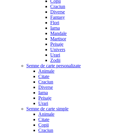
Copii
Craciun
Diverse
Fantasy
Flori
Iarna
Mandale
Martisor
Peisaje
Univers
Urari
Zodii
Semne de carte personalizate
Animale
Citate
Craciun
Diverse
Iarna
Peisaje
Urari
Semne de carte simple
Animale
Citate
Copii
Craciun