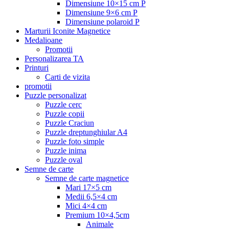
Dimensiune 10×15 cm P
Dimensiune 9×6 cm P
Dimensiune polaroid P
Marturii Iconite Magnetice
Medalioane
Promotii
Personalizarea TA
Printuri
Carti de vizita
promotii
Puzzle personalizat
Puzzle cerc
Puzzle copii
Puzzle Craciun
Puzzle dreptunghiular A4
Puzzle foto simple
Puzzle inima
Puzzle oval
Semne de carte
Semne de carte magnetice
Mari 17×5 cm
Medii 6,5×4 cm
Mici 4×4 cm
Premium 10×4,5cm
Animale