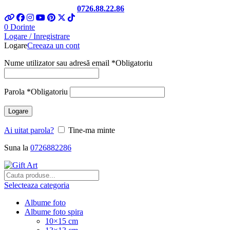
Telefon si Whatsapp
0726.88.22.86
0
Dorinte
Logare / Inregistrare
Logare
Creeaza un cont
Nume utilizator sau adresă email
*
Obligatoriu
Parola
*
Obligatoriu
Logare
Ai uitat parola?
Tine-ma minte
Suna la
0726882286
Selecteaza categoria
Albume foto
Albume foto spira
10×15 cm