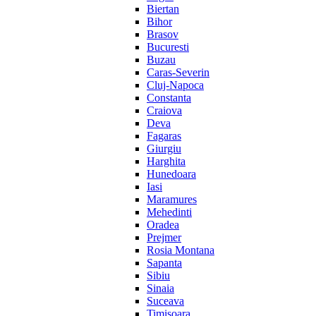
Biertan
Bihor
Brasov
Bucuresti
Buzau
Caras-Severin
Cluj-Napoca
Constanta
Craiova
Deva
Fagaras
Giurgiu
Harghita
Hunedoara
Iasi
Maramures
Mehedinti
Oradea
Prejmer
Rosia Montana
Sapanta
Sibiu
Sinaia
Suceava
Timisoara