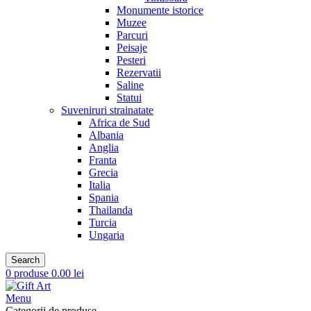
Monumente istorice
Muzee
Parcuri
Peisaje
Pesteri
Rezervatii
Saline
Statui
Suveniruri strainatate
Africa de Sud
Albania
Anglia
Franta
Grecia
Italia
Spania
Thailanda
Turcia
Ungaria
Search
0
produse
0.00
lei
Menu
Categorii de produse