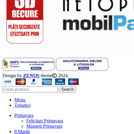
Design by
ZENOS
theme
2024.
Search
Menu
Tematici
Primavara
Felicitari Primavara
Magneti Primavara
8 Martie