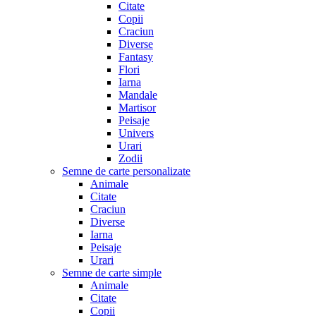
Citate
Copii
Craciun
Diverse
Fantasy
Flori
Iarna
Mandale
Martisor
Peisaje
Univers
Urari
Zodii
Semne de carte personalizate
Animale
Citate
Craciun
Diverse
Iarna
Peisaje
Urari
Semne de carte simple
Animale
Citate
Copii