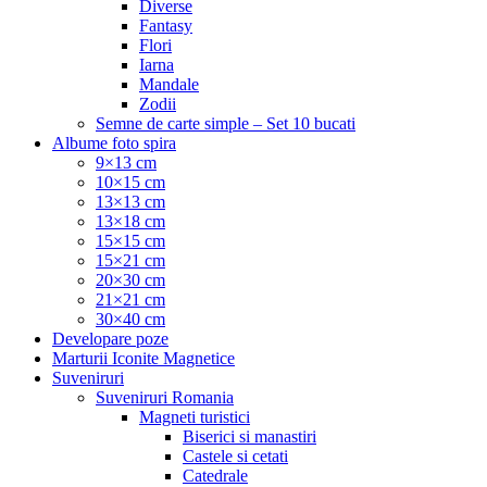
Diverse
Fantasy
Flori
Iarna
Mandale
Zodii
Semne de carte simple – Set 10 bucati
Albume foto spira
9×13 cm
10×15 cm
13×13 cm
13×18 cm
15×15 cm
15×21 cm
20×30 cm
21×21 cm
30×40 cm
Developare poze
Marturii Iconite Magnetice
Suveniruri
Suveniruri Romania
Magneti turistici
Biserici si manastiri
Castele si cetati
Catedrale