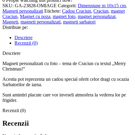
0
People watching this product now!
SKU:
GA-23828-OMIAGE
Categorii:
Dimensiune m 10x15 cm
,
Magneti personalizati
Etichete:
Cadou Craciun
,
Craciun
,
magnet
Craciun
,
Magnet cu poza
,
magnet foto
,
magnet personalizat
,
Magneti
,
magneti personalizati
,
magneti sarbatori
Distribuie pe:
Descriere
Recenzii (0)
Descriere
Magneti personalizati cu foto – tema de Craciun cu textul „Merry
Christmas!”
Acestia pot reprezenta un cadou special oferit celor dragi cu ocazia
Sarbatorilor de iarna.
Sunt amintiri placute care vor inveseli atmosfera la vederea lor pe
frigider.
Recenzii (0)
Recenzii