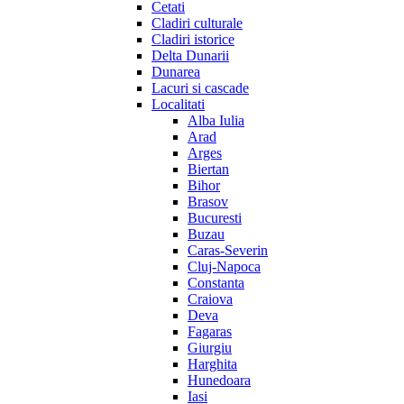
Cetati
Cladiri culturale
Cladiri istorice
Delta Dunarii
Dunarea
Lacuri si cascade
Localitati
Alba Iulia
Arad
Arges
Biertan
Bihor
Brasov
Bucuresti
Buzau
Caras-Severin
Cluj-Napoca
Constanta
Craiova
Deva
Fagaras
Giurgiu
Harghita
Hunedoara
Iasi