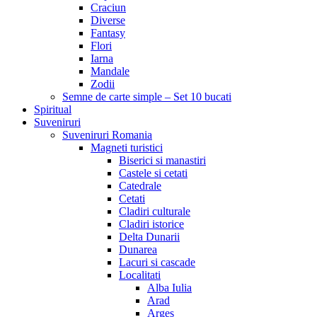
Craciun
Diverse
Fantasy
Flori
Iarna
Mandale
Zodii
Semne de carte simple – Set 10 bucati
Spiritual
Suveniruri
Suveniruri Romania
Magneti turistici
Biserici si manastiri
Castele si cetati
Catedrale
Cetati
Cladiri culturale
Cladiri istorice
Delta Dunarii
Dunarea
Lacuri si cascade
Localitati
Alba Iulia
Arad
Arges