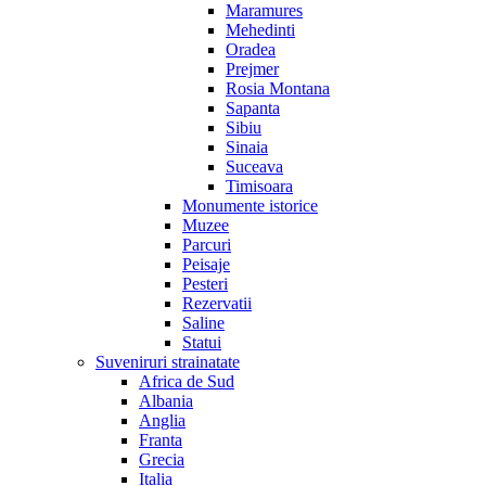
Maramures
Mehedinti
Oradea
Prejmer
Rosia Montana
Sapanta
Sibiu
Sinaia
Suceava
Timisoara
Monumente istorice
Muzee
Parcuri
Peisaje
Pesteri
Rezervatii
Saline
Statui
Suveniruri strainatate
Africa de Sud
Albania
Anglia
Franta
Grecia
Italia