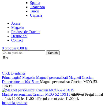
Spania
Thailanda
Turcia
Ungaria
Acasa
Magazin
Produse de Craciun
Despre noi
Contact
0
produse
0.00
lei
Search
-8%
Click to enlarge
Prima pagină
Magazin
Magneti personalizati
Magneti Craciun
Dimensiune m 10x15 cm
Magnet personalizat Craciun MCO-53-
10X15
Magnet personalizat Craciun MCO-52-10X15
12.00
lei
Prețul inițial
a fost: 12.00 lei.
11.00
lei
Prețul curent este: 11.00 lei.
Inapoi la produse