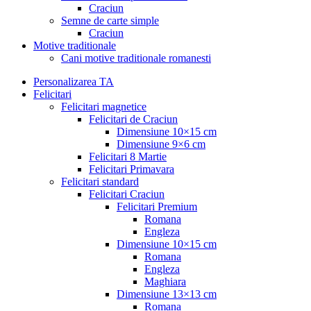
Craciun
Semne de carte simple
Craciun
Motive traditionale
Cani motive traditionale romanesti
Personalizarea TA
Felicitari
Felicitari magnetice
Felicitari de Craciun
Dimensiune 10×15 cm
Dimensiune 9×6 cm
Felicitari 8 Martie
Felicitari Primavara
Felicitari standard
Felicitari Craciun
Felicitari Premium
Romana
Engleza
Dimensiune 10×15 cm
Romana
Engleza
Maghiara
Dimensiune 13×13 cm
Romana