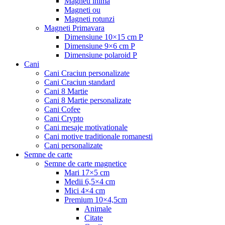
Magneti inima
Magneti ou
Magneti rotunzi
Magneti Primavara
Dimensiune 10×15 cm P
Dimensiune 9×6 cm P
Dimensiune polaroid P
Cani
Cani Craciun personalizate
Cani Craciun standard
Cani 8 Martie
Cani 8 Martie personalizate
Cani Cofee
Cani Crypto
Cani mesaje motivationale
Cani motive traditionale romanesti
Cani personalizate
Semne de carte
Semne de carte magnetice
Mari 17×5 cm
Medii 6,5×4 cm
Mici 4×4 cm
Premium 10×4,5cm
Animale
Citate