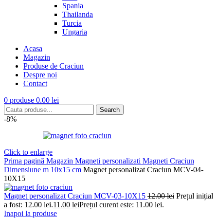
Spania
Thailanda
Turcia
Ungaria
Acasa
Magazin
Produse de Craciun
Despre noi
Contact
0
produse
0.00
lei
Search
-8%
Click to enlarge
Prima pagină
Magazin
Magneti personalizati
Magneti Craciun
Dimensiune m 10x15 cm
Magnet personalizat Craciun MCV-04-
10X15
Magnet personalizat Craciun MCV-03-10X15
12.00
lei
Prețul inițial
a fost: 12.00 lei.
11.00
lei
Prețul curent este: 11.00 lei.
Inapoi la produse