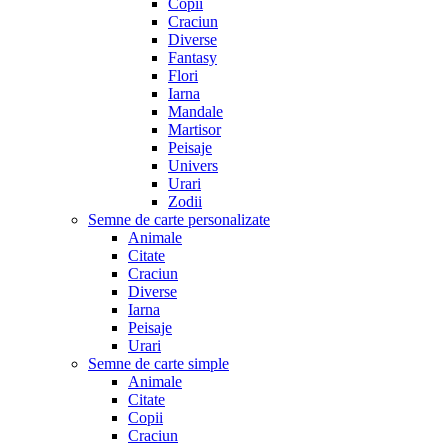
Copii
Craciun
Diverse
Fantasy
Flori
Iarna
Mandale
Martisor
Peisaje
Univers
Urari
Zodii
Semne de carte personalizate
Animale
Citate
Craciun
Diverse
Iarna
Peisaje
Urari
Semne de carte simple
Animale
Citate
Copii
Craciun