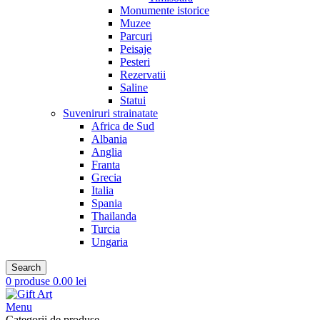
Monumente istorice
Muzee
Parcuri
Peisaje
Pesteri
Rezervatii
Saline
Statui
Suveniruri strainatate
Africa de Sud
Albania
Anglia
Franta
Grecia
Italia
Spania
Thailanda
Turcia
Ungaria
Search
0
produse
0.00
lei
Menu
Categorii de produse