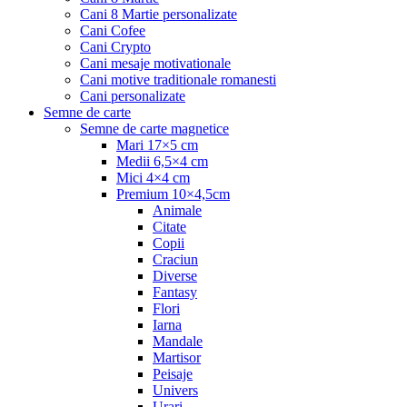
Cani 8 Martie personalizate
Cani Cofee
Cani Crypto
Cani mesaje motivationale
Cani motive traditionale romanesti
Cani personalizate
Semne de carte
Semne de carte magnetice
Mari 17×5 cm
Medii 6,5×4 cm
Mici 4×4 cm
Premium 10×4,5cm
Animale
Citate
Copii
Craciun
Diverse
Fantasy
Flori
Iarna
Mandale
Martisor
Peisaje
Univers
Urari