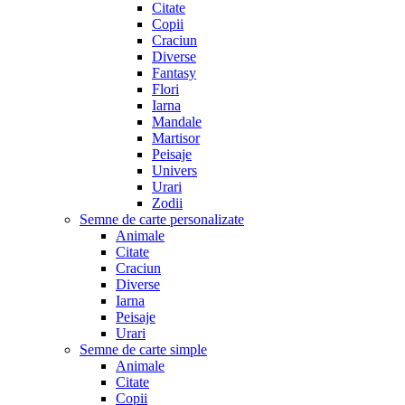
Citate
Copii
Craciun
Diverse
Fantasy
Flori
Iarna
Mandale
Martisor
Peisaje
Univers
Urari
Zodii
Semne de carte personalizate
Animale
Citate
Craciun
Diverse
Iarna
Peisaje
Urari
Semne de carte simple
Animale
Citate
Copii