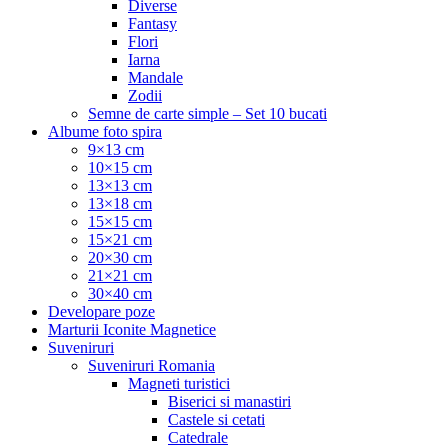
Diverse
Fantasy
Flori
Iarna
Mandale
Zodii
Semne de carte simple – Set 10 bucati
Albume foto spira
9×13 cm
10×15 cm
13×13 cm
13×18 cm
15×15 cm
15×21 cm
20×30 cm
21×21 cm
30×40 cm
Developare poze
Marturii Iconite Magnetice
Suveniruri
Suveniruri Romania
Magneti turistici
Biserici si manastiri
Castele si cetati
Catedrale