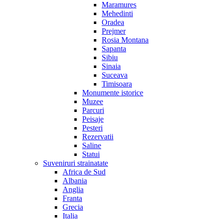
Maramures
Mehedinti
Oradea
Prejmer
Rosia Montana
Sapanta
Sibiu
Sinaia
Suceava
Timisoara
Monumente istorice
Muzee
Parcuri
Peisaje
Pesteri
Rezervatii
Saline
Statui
Suveniruri strainatate
Africa de Sud
Albania
Anglia
Franta
Grecia
Italia