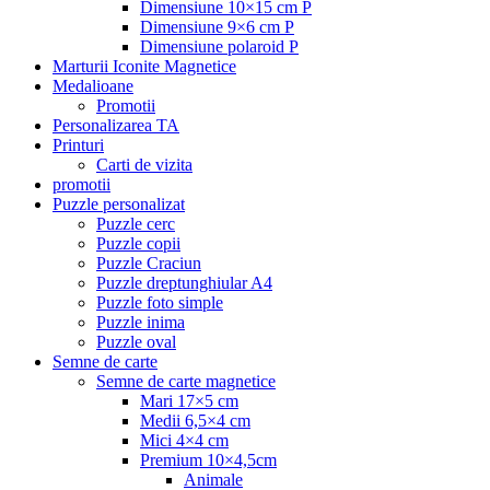
Dimensiune 10×15 cm P
Dimensiune 9×6 cm P
Dimensiune polaroid P
Marturii Iconite Magnetice
Medalioane
Promotii
Personalizarea TA
Printuri
Carti de vizita
promotii
Puzzle personalizat
Puzzle cerc
Puzzle copii
Puzzle Craciun
Puzzle dreptunghiular A4
Puzzle foto simple
Puzzle inima
Puzzle oval
Semne de carte
Semne de carte magnetice
Mari 17×5 cm
Medii 6,5×4 cm
Mici 4×4 cm
Premium 10×4,5cm
Animale