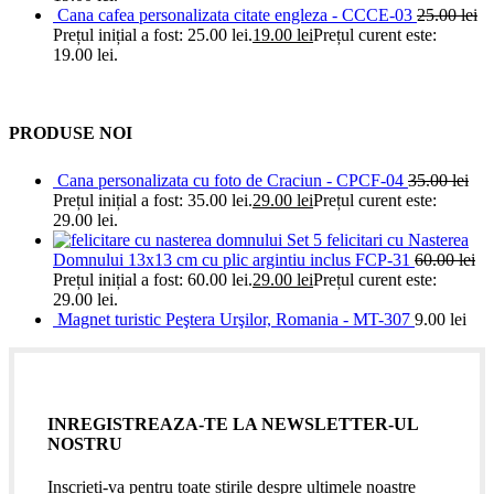
Cana cafea personalizata citate engleza - CCCE-03
25.00
lei
Prețul inițial a fost: 25.00 lei.
19.00
lei
Prețul curent este:
19.00 lei.
PRODUSE NOI
Cana personalizata cu foto de Craciun - CPCF-04
35.00
lei
Prețul inițial a fost: 35.00 lei.
29.00
lei
Prețul curent este:
29.00 lei.
Set 5 felicitari cu Nasterea
Domnului 13x13 cm cu plic argintiu inclus FCP-31
60.00
lei
Prețul inițial a fost: 60.00 lei.
29.00
lei
Prețul curent este:
29.00 lei.
Magnet turistic Peştera Urşilor, Romania - MT-307
9.00
lei
INREGISTREAZA-TE LA NEWSLETTER-UL
NOSTRU
Inscrieti-va pentru toate stirile despre ultimele noastre