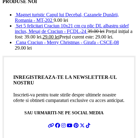
PRODUSE NOI
Magnet turistic Capul lui Decebal, Cazanele Dunării,
Romania - MT-202
9.00
lei
Set 5 felicitari Craciun 10x21 cm cu plic DL albastru sidef
inclus, Mesaj de Craciun - FCDL-24
39.00
lei
Prețul inițial a
fost: 39.00 lei.
29.00
lei
Prețul curent este: 29.00 lei.
Cana Craciun - Merry Christmas - Girafa - CSCE-08
29.00
lei
INREGISTREAZA-TE LA NEWSLETTER-UL
NOSTRU
Inscrieti-va pentru toate stirile despre ultimele noastre
oferte si obtineti cumparaturi exclusive cu acces anticipat.
SAU URMARITI-NE PE SOCIAL MEDIA