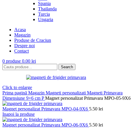
Spania
Thailanda
Turcia
Ungaria
Acasa
Magazin
Produse de Craciun
Despre noi
Contact
0
produse
0.00
lei
Search
Click to enlarge
Prima pagină
Magazin
Magneti personalizati
Magneti Primavara
Dimensiune 9×6 cm P
Magnet personalizat Primavara MPO-05-9X6
Magnet personalizat Primavara MPO-04-9X6
5.50
lei
Inapoi la produse
Magnet personalizat Primavara MPO-06-9X6
5.50
lei