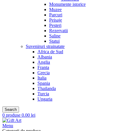
Monumente istorice
Muzee
Parcuri
Peisaje
Pesteri
Rezervatii
Saline
Statui
Suveniruri strainatate
Africa de Sud
Albania
Anglia
Franta
Grecia
Italia
Spania
Thailanda
Turcia
Ungaria
Search
0
produse
0.00
lei
Menu
Categorii de produse