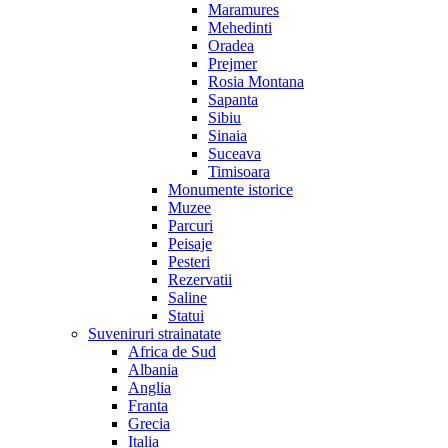
Maramures
Mehedinti
Oradea
Prejmer
Rosia Montana
Sapanta
Sibiu
Sinaia
Suceava
Timisoara
Monumente istorice
Muzee
Parcuri
Peisaje
Pesteri
Rezervatii
Saline
Statui
Suveniruri strainatate
Africa de Sud
Albania
Anglia
Franta
Grecia
Italia