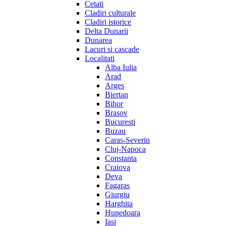
Cetati
Cladiri culturale
Cladiri istorice
Delta Dunarii
Dunarea
Lacuri si cascade
Localitati
Alba Iulia
Arad
Arges
Biertan
Bihor
Brasov
Bucuresti
Buzau
Caras-Severin
Cluj-Napoca
Constanta
Craiova
Deva
Fagaras
Giurgiu
Harghita
Hunedoara
Iasi