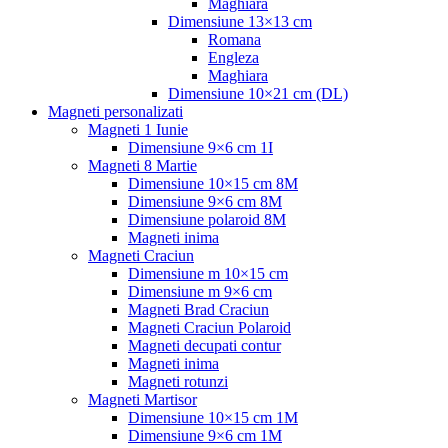
Maghiara
Dimensiune 13×13 cm
Romana
Engleza
Maghiara
Dimensiune 10×21 cm (DL)
Magneti personalizati
Magneti 1 Iunie
Dimensiune 9×6 cm 1I
Magneti 8 Martie
Dimensiune 10×15 cm 8M
Dimensiune 9×6 cm 8M
Dimensiune polaroid 8M
Magneti inima
Magneti Craciun
Dimensiune m 10×15 cm
Dimensiune m 9×6 cm
Magneti Brad Craciun
Magneti Craciun Polaroid
Magneti decupati contur
Magneti inima
Magneti rotunzi
Magneti Martisor
Dimensiune 10×15 cm 1M
Dimensiune 9×6 cm 1M