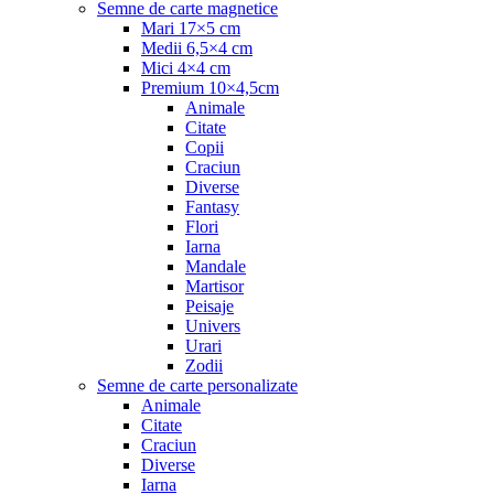
Semne de carte magnetice
Mari 17×5 cm
Medii 6,5×4 cm
Mici 4×4 cm
Premium 10×4,5cm
Animale
Citate
Copii
Craciun
Diverse
Fantasy
Flori
Iarna
Mandale
Martisor
Peisaje
Univers
Urari
Zodii
Semne de carte personalizate
Animale
Citate
Craciun
Diverse
Iarna