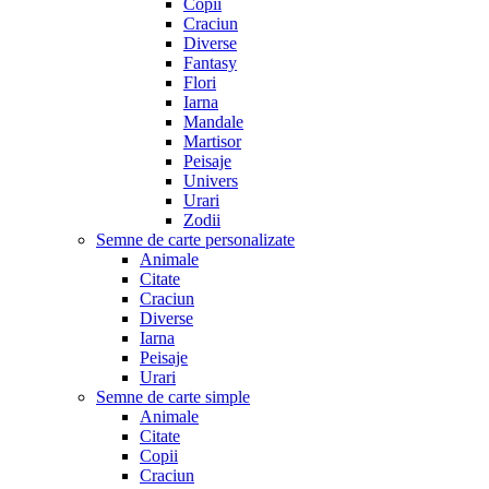
Copii
Craciun
Diverse
Fantasy
Flori
Iarna
Mandale
Martisor
Peisaje
Univers
Urari
Zodii
Semne de carte personalizate
Animale
Citate
Craciun
Diverse
Iarna
Peisaje
Urari
Semne de carte simple
Animale
Citate
Copii
Craciun