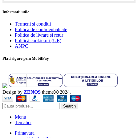
Informatii utile
Termeni si conditii
Politica de confidentialitate
Politica de livrare si retur
Politică cookie-uri (UE)
ANPC
Plati sigure prin MobilPay
Design by
ZENOS
theme
2024.
Search
Menu
Tematici
Primavara