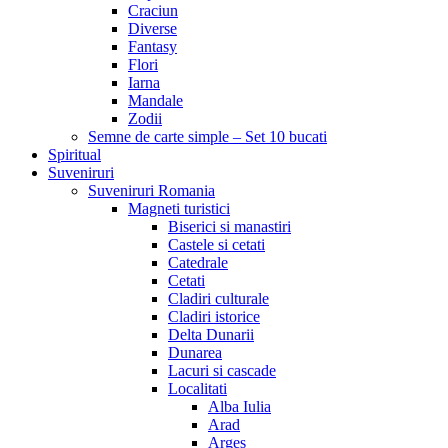
Craciun
Diverse
Fantasy
Flori
Iarna
Mandale
Zodii
Semne de carte simple – Set 10 bucati
Spiritual
Suveniruri
Suveniruri Romania
Magneti turistici
Biserici si manastiri
Castele si cetati
Catedrale
Cetati
Cladiri culturale
Cladiri istorice
Delta Dunarii
Dunarea
Lacuri si cascade
Localitati
Alba Iulia
Arad
Arges