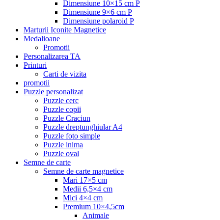
Dimensiune 10×15 cm P
Dimensiune 9×6 cm P
Dimensiune polaroid P
Marturii Iconite Magnetice
Medalioane
Promotii
Personalizarea TA
Printuri
Carti de vizita
promotii
Puzzle personalizat
Puzzle cerc
Puzzle copii
Puzzle Craciun
Puzzle dreptunghiular A4
Puzzle foto simple
Puzzle inima
Puzzle oval
Semne de carte
Semne de carte magnetice
Mari 17×5 cm
Medii 6,5×4 cm
Mici 4×4 cm
Premium 10×4,5cm
Animale