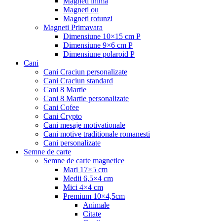
Magneti inima
Magneti ou
Magneti rotunzi
Magneti Primavara
Dimensiune 10×15 cm P
Dimensiune 9×6 cm P
Dimensiune polaroid P
Cani
Cani Craciun personalizate
Cani Craciun standard
Cani 8 Martie
Cani 8 Martie personalizate
Cani Cofee
Cani Crypto
Cani mesaje motivationale
Cani motive traditionale romanesti
Cani personalizate
Semne de carte
Semne de carte magnetice
Mari 17×5 cm
Medii 6,5×4 cm
Mici 4×4 cm
Premium 10×4,5cm
Animale
Citate