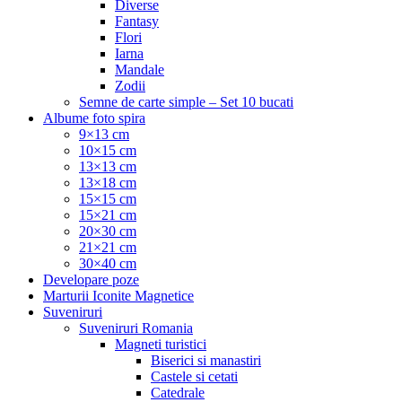
Diverse
Fantasy
Flori
Iarna
Mandale
Zodii
Semne de carte simple – Set 10 bucati
Albume foto spira
9×13 cm
10×15 cm
13×13 cm
13×18 cm
15×15 cm
15×21 cm
20×30 cm
21×21 cm
30×40 cm
Developare poze
Marturii Iconite Magnetice
Suveniruri
Suveniruri Romania
Magneti turistici
Biserici si manastiri
Castele si cetati
Catedrale