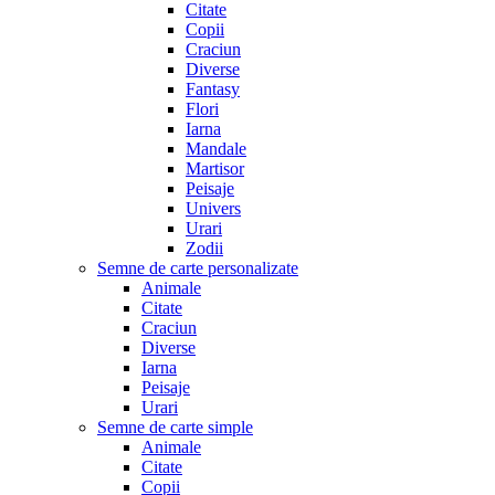
Citate
Copii
Craciun
Diverse
Fantasy
Flori
Iarna
Mandale
Martisor
Peisaje
Univers
Urari
Zodii
Semne de carte personalizate
Animale
Citate
Craciun
Diverse
Iarna
Peisaje
Urari
Semne de carte simple
Animale
Citate
Copii