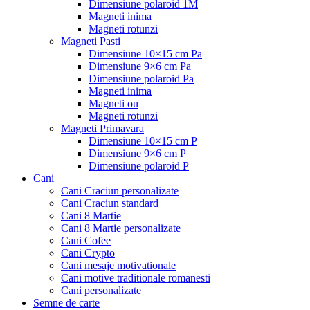
Dimensiune polaroid 1M
Magneti inima
Magneti rotunzi
Magneti Pasti
Dimensiune 10×15 cm Pa
Dimensiune 9×6 cm Pa
Dimensiune polaroid Pa
Magneti inima
Magneti ou
Magneti rotunzi
Magneti Primavara
Dimensiune 10×15 cm P
Dimensiune 9×6 cm P
Dimensiune polaroid P
Cani
Cani Craciun personalizate
Cani Craciun standard
Cani 8 Martie
Cani 8 Martie personalizate
Cani Cofee
Cani Crypto
Cani mesaje motivationale
Cani motive traditionale romanesti
Cani personalizate
Semne de carte