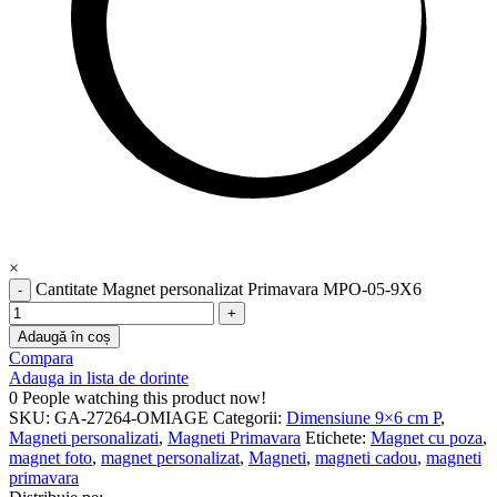
×
Cantitate Magnet personalizat Primavara MPO-05-9X6
Adaugă în coș
Compara
Adauga in lista de dorinte
0
People watching this product now!
SKU:
GA-27264-OMIAGE
Categorii:
Dimensiune 9×6 cm P
,
Magneti personalizati
,
Magneti Primavara
Etichete:
Magnet cu poza
,
magnet foto
,
magnet personalizat
,
Magneti
,
magneti cadou
,
magneti
primavara