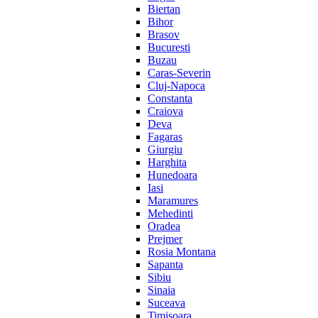
Biertan
Bihor
Brasov
Bucuresti
Buzau
Caras-Severin
Cluj-Napoca
Constanta
Craiova
Deva
Fagaras
Giurgiu
Harghita
Hunedoara
Iasi
Maramures
Mehedinti
Oradea
Prejmer
Rosia Montana
Sapanta
Sibiu
Sinaia
Suceava
Timisoara