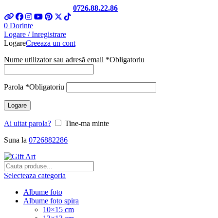
Telefon si Whatsapp
0726.88.22.86
0
Dorinte
Logare / Inregistrare
Logare
Creeaza un cont
Nume utilizator sau adresă email
*
Obligatoriu
Parola
*
Obligatoriu
Logare
Ai uitat parola?
Tine-ma minte
Suna la
0726882286
Selecteaza categoria
Albume foto
Albume foto spira
10×15 cm