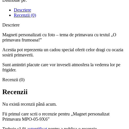
Distribuie pe:
Descriere
Recenzii (0)
Descriere
Magneti personalizati cu foto – tema de primavara cu textul „O
primavara frumoasa!”
Acestia pot reprezenta un cadou special oferit celor dragi cu ocazia
sosirii primaverii.
Sunt amintiri placute care vor inveseli atmosfera la vederea lor pe
frigider.
Recenzii (0)
Recenzii
Nu există recenzii până acum.
Fii primul care scrii o recenzie pentru „Magnet personalizat
Primavara MPO-05-9X6”
Trebuie să fii
autentificat
pentru a publica o recenzie.