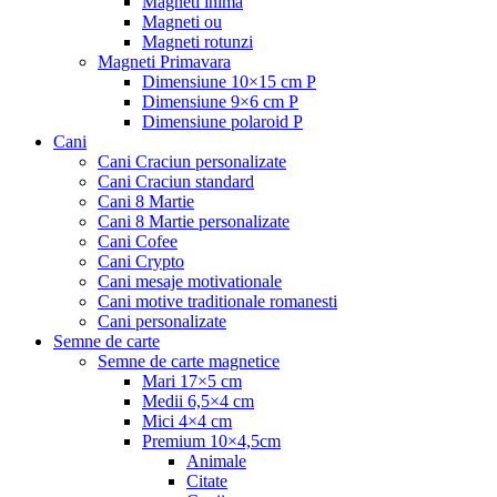
Magneti inima
Magneti ou
Magneti rotunzi
Magneti Primavara
Dimensiune 10×15 cm P
Dimensiune 9×6 cm P
Dimensiune polaroid P
Cani
Cani Craciun personalizate
Cani Craciun standard
Cani 8 Martie
Cani 8 Martie personalizate
Cani Cofee
Cani Crypto
Cani mesaje motivationale
Cani motive traditionale romanesti
Cani personalizate
Semne de carte
Semne de carte magnetice
Mari 17×5 cm
Medii 6,5×4 cm
Mici 4×4 cm
Premium 10×4,5cm
Animale
Citate