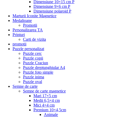
Dimensiune 10×15 cm P
Dimensiune 9×6 cm P
Dimensiune polaroid P
Marturii Iconite Magnetice
Medalioane
Promotii
Personalizarea TA
Printuri
Carti de vizita
promotii
Puzzle personalizat
Puzzle cerc
Puzzle copii
Puzzle Craciun
Puzzle dreptunghiular A4
Puzzle foto simple
Puzzle inima
Puzzle oval
Semne de carte
Semne de carte magnetice
Mari 17×5 cm
Medii 6,5×4 cm
Mici 4×4 cm
Premium 10×4,5cm
Animale