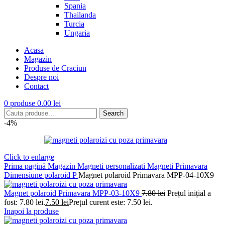
Spania
Thailanda
Turcia
Ungaria
Acasa
Magazin
Produse de Craciun
Despre noi
Contact
0
produse
0.00
lei
Search
-4%
Click to enlarge
Prima pagină
Magazin
Magneti personalizati
Magneti Primavara
Dimensiune polaroid P
Magnet polaroid Primavara MPP-04-10X9
Magnet polaroid Primavara MPP-03-10X9
7.80
lei
Prețul inițial a
fost: 7.80 lei.
7.50
lei
Prețul curent este: 7.50 lei.
Inapoi la produse