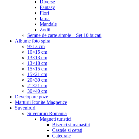
Diverse
Fantasy
Flori
Iarna
Mandale
Zodii
Semne de carte simple – Set 10 bucati
Albume foto spira
9×13 cm
10×15 cm
13×13 cm
13×18 cm
15×15 cm
15×21 cm
20×30 cm
21×21 cm
30×40 cm
Developare poze
Marturii Iconite Magnetice
Suveniruri
Suveniruri Romania
Magneti turistici
Biserici si manastiri
Castele si cetati
Catedrale