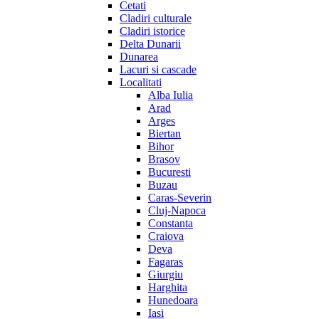
Cetati
Cladiri culturale
Cladiri istorice
Delta Dunarii
Dunarea
Lacuri si cascade
Localitati
Alba Iulia
Arad
Arges
Biertan
Bihor
Brasov
Bucuresti
Buzau
Caras-Severin
Cluj-Napoca
Constanta
Craiova
Deva
Fagaras
Giurgiu
Harghita
Hunedoara
Iasi