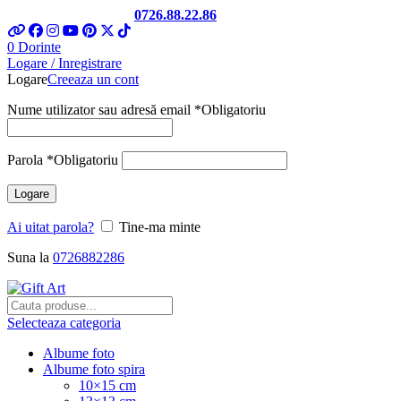
Telefon si Whatsapp
0726.88.22.86
0
Dorinte
Logare / Inregistrare
Logare
Creeaza un cont
Nume utilizator sau adresă email
*
Obligatoriu
Parola
*
Obligatoriu
Logare
Ai uitat parola?
Tine-ma minte
Suna la
0726882286
Selecteaza categoria
Albume foto
Albume foto spira
10×15 cm