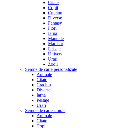
Citate
Copii
Craciun
Diverse
Fantasy
Flori
Iarna
Mandale
Martisor
Peisaje
Univers
Urari
Zodii
Semne de carte personalizate
Animale
Citate
Craciun
Diverse
Iarna
Peisaje
Urari
Semne de carte simple
Animale
Citate
Copii