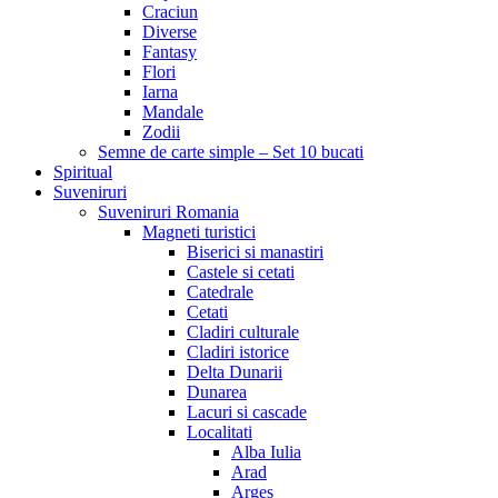
Craciun
Diverse
Fantasy
Flori
Iarna
Mandale
Zodii
Semne de carte simple – Set 10 bucati
Spiritual
Suveniruri
Suveniruri Romania
Magneti turistici
Biserici si manastiri
Castele si cetati
Catedrale
Cetati
Cladiri culturale
Cladiri istorice
Delta Dunarii
Dunarea
Lacuri si cascade
Localitati
Alba Iulia
Arad
Arges