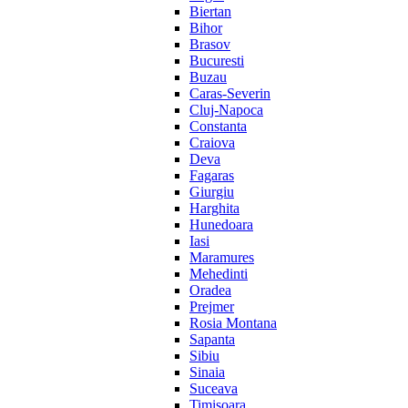
Biertan
Bihor
Brasov
Bucuresti
Buzau
Caras-Severin
Cluj-Napoca
Constanta
Craiova
Deva
Fagaras
Giurgiu
Harghita
Hunedoara
Iasi
Maramures
Mehedinti
Oradea
Prejmer
Rosia Montana
Sapanta
Sibiu
Sinaia
Suceava
Timisoara