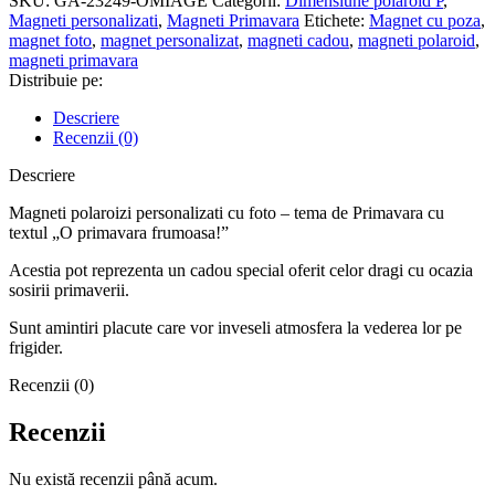
SKU:
GA-23249-OMIAGE
Categorii:
Dimensiune polaroid P
,
Magneti personalizati
,
Magneti Primavara
Etichete:
Magnet cu poza
,
magnet foto
,
magnet personalizat
,
magneti cadou
,
magneti polaroid
,
magneti primavara
Distribuie pe:
Descriere
Recenzii (0)
Descriere
Magneti polaroizi personalizati cu foto – tema de Primavara cu
textul „O primavara frumoasa!”
Acestia pot reprezenta un cadou special oferit celor dragi cu ocazia
sosirii primaverii.
Sunt amintiri placute care vor inveseli atmosfera la vederea lor pe
frigider.
Recenzii (0)
Recenzii
Nu există recenzii până acum.