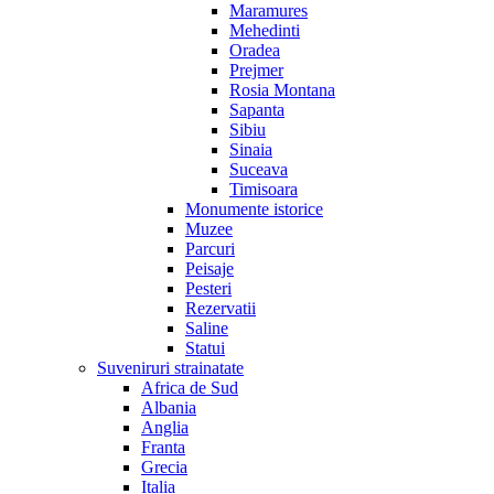
Maramures
Mehedinti
Oradea
Prejmer
Rosia Montana
Sapanta
Sibiu
Sinaia
Suceava
Timisoara
Monumente istorice
Muzee
Parcuri
Peisaje
Pesteri
Rezervatii
Saline
Statui
Suveniruri strainatate
Africa de Sud
Albania
Anglia
Franta
Grecia
Italia