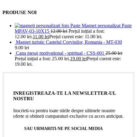
PRODUSE NOI
Magnet personalizat Paste
MPAV-03-10X15
12.00
lei
Prețul inițial a fost:
12.00 lei.
11.00
lei
Prețul curent este: 11.00 lei.
Magnet turistic Castelul Corvinilor, Romania - MT-030
9.00
lei
Cana mesaj motivational - spiritual - CSS-001
25.00
lei
Prețul inițial a fost: 25.00 lei.
19.00
lei
Prețul curent este:
19.00 lei.
INREGISTREAZA-TE LA NEWSLETTER-UL
NOSTRU
Inscrieti-va pentru toate stirile despre ultimele noastre
oferte si obtineti cumparaturi exclusive cu acces anticipat.
SAU URMARITI-NE PE SOCIAL MEDIA