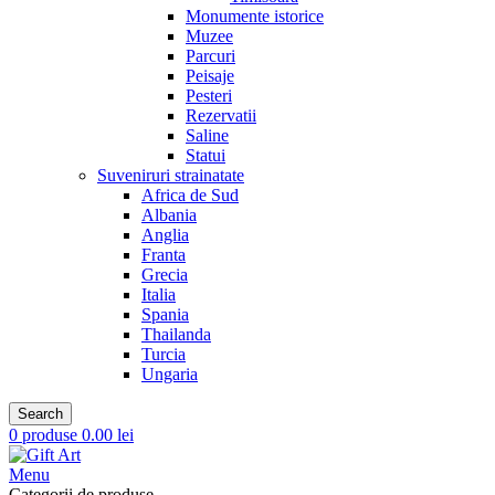
Monumente istorice
Muzee
Parcuri
Peisaje
Pesteri
Rezervatii
Saline
Statui
Suveniruri strainatate
Africa de Sud
Albania
Anglia
Franta
Grecia
Italia
Spania
Thailanda
Turcia
Ungaria
Search
0
produse
0.00
lei
Menu
Categorii de produse