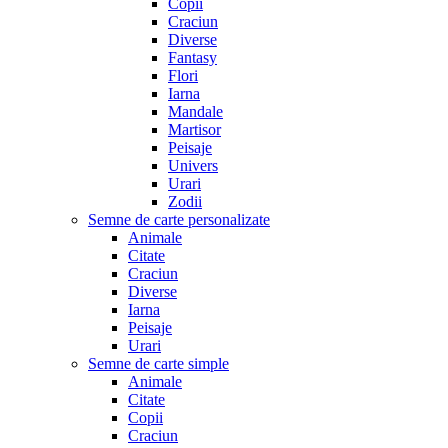
Copii
Craciun
Diverse
Fantasy
Flori
Iarna
Mandale
Martisor
Peisaje
Univers
Urari
Zodii
Semne de carte personalizate
Animale
Citate
Craciun
Diverse
Iarna
Peisaje
Urari
Semne de carte simple
Animale
Citate
Copii
Craciun