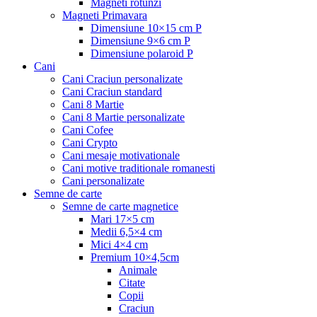
Magneti rotunzi
Magneti Primavara
Dimensiune 10×15 cm P
Dimensiune 9×6 cm P
Dimensiune polaroid P
Cani
Cani Craciun personalizate
Cani Craciun standard
Cani 8 Martie
Cani 8 Martie personalizate
Cani Cofee
Cani Crypto
Cani mesaje motivationale
Cani motive traditionale romanesti
Cani personalizate
Semne de carte
Semne de carte magnetice
Mari 17×5 cm
Medii 6,5×4 cm
Mici 4×4 cm
Premium 10×4,5cm
Animale
Citate
Copii
Craciun