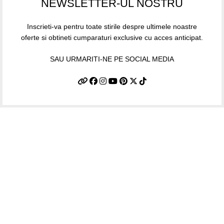
NEWSLETTER-UL NOSTRU
Inscrieti-va pentru toate stirile despre ultimele noastre
oferte si obtineti cumparaturi exclusive cu acces anticipat.
SAU URMARITI-NE PE SOCIAL MEDIA
Informatii utile
Termeni si conditii
Politica de confidentialitate
Politica de livrare si retur
Politică cookie-uri (UE)
ANPC