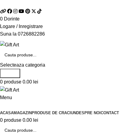
Telefon si Whatsapp
0726.88.22.86
0
Dorinte
Logare / Inregistrare
Suna la
0726882286
Selecteaza categoria
Search
0
produse
0.00
lei
Menu
Categorii de produse
ACASA
MAGAZIN
PRODUSE DE CRACIUN
DESPRE NOI
CONTACT
0
produse
0.00
lei