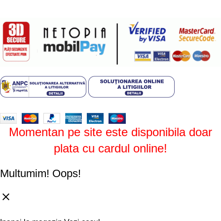
Plati sigure prin MobilPay
Design by
ZENOS
theme
2024.
Momentan pe site este disponibila doar
plata cu cardul online!
Multumim!
Oops!