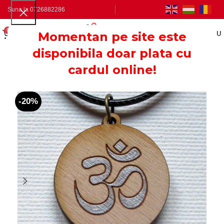
Suna la
0726882286
0
0.00
LEI
Momentan pe site este
MENU
disponibila doar plata cu
cardul online!
-20%