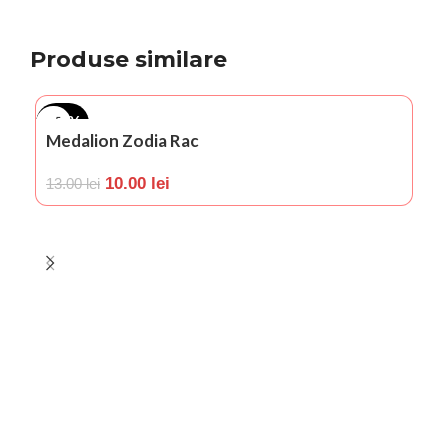
Produse similare
-23%
-
Medalion Zodia Rac
10.00
lei
13.00
lei
M
1