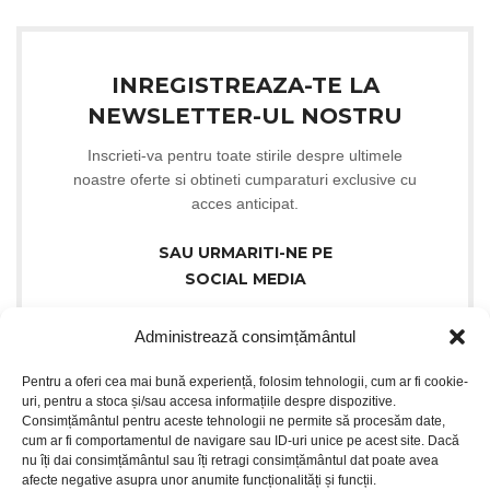
INREGISTREAZA-TE LA
NEWSLETTER-UL NOSTRU
Inscrieti-va pentru toate stirile despre ultimele
noastre oferte si obtineti cumparaturi exclusive cu
acces anticipat.
SAU URMARITI-NE PE
SOCIAL MEDIA
Administrează consimțământul
Pentru a oferi cea mai bună experiență, folosim tehnologii, cum ar fi cookie-
uri, pentru a stoca și/sau accesa informațiile despre dispozitive.
Consimțământul pentru aceste tehnologii ne permite să procesăm date,
cum ar fi comportamentul de navigare sau ID-uri unice pe acest site. Dacă
nu îți dai consimțământul sau îți retragi consimțământul dat poate avea
afecte negative asupra unor anumite funcționalități și funcții.