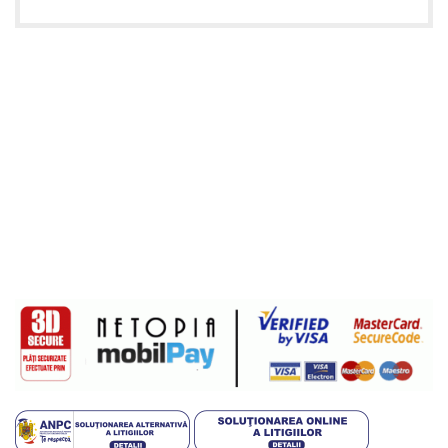
Informatii utile
Termeni si conditii
Politica de confidentialitate
Politica de livrare si retur
Politică cookie-uri (UE)
ANPC
Plati sigure prin MobilPay