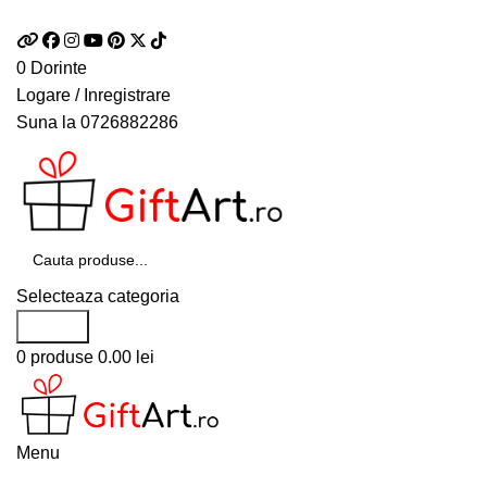
Telefon si Whatsapp
0726.88.22.86
0
Dorinte
Logare / Inregistrare
Suna la
0726882286
Selecteaza categoria
Search
0
produse
0.00
lei
Menu
Categorii de produse