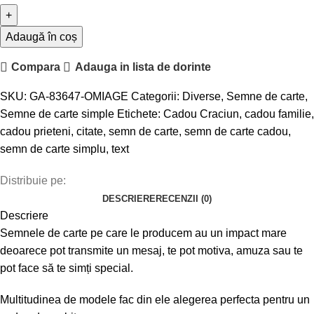
Adaugă în coș
Compara
Adauga in lista de dorinte
SKU:
GA-83647-OMIAGE
Categorii:
Diverse
,
Semne de carte
,
Semne de carte simple
Etichete:
Cadou Craciun
,
cadou familie
,
cadou prieteni
,
citate
,
semn de carte
,
semn de carte cadou
,
semn de carte simplu
,
text
Distribuie pe:
DESCRIERE
RECENZII (0)
Descriere
Semnele de carte pe care le producem au un impact mare
deoarece pot transmite un mesaj, te pot motiva, amuza sau te
pot face să te simți special.
Multitudinea de modele fac din ele alegerea perfecta pentru un