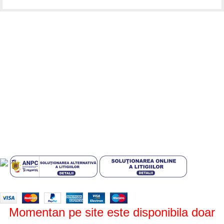
Informatii utile
Termeni si conditii
Politica de confidentialitate
Politica de livrare si retur
Politică cookie-uri (UE)
ANPC
Plati sigure prin MobilPay
Design by
ZENOS
theme
2024.
Momentan pe site este disponibila doar