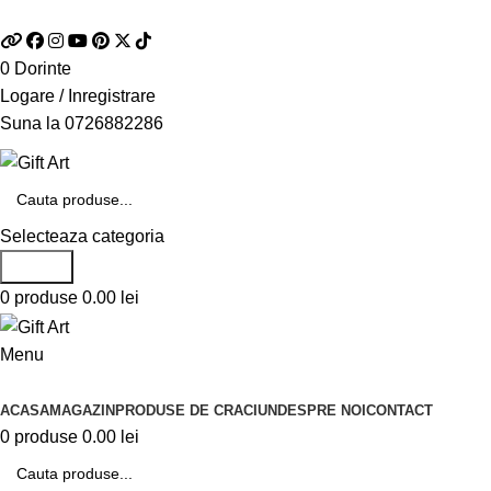
Telefon si Whatsapp
0726.88.22.86
0
Dorinte
Logare / Inregistrare
Suna la
0726882286
Selecteaza categoria
Search
0
produse
0.00
lei
Menu
Categorii de produse
ACASA
MAGAZIN
PRODUSE DE CRACIUN
DESPRE NOI
CONTACT
0
produse
0.00
lei